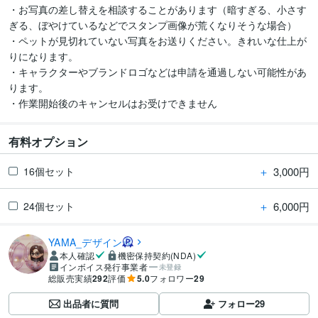
・お写真の差し替えを相談することがあります（暗すぎる、小さす
ぎる、ぼやけているなどでスタンプ画像が荒くなりそうな場合）

・ペットが見切れていない写真をお送りください。きれいな仕上が
りになります。

・キャラクターやブランドロゴなどは申請を通過しない可能性があ
ります。

・作業開始後のキャンセルはお受けできません
有料オプション
＋
3,000円
16個セット
＋
6,000円
24個セット
YAMA_デザイン
本人確認
機密保持契約(NDA)
インボイス発行事業者
未登録
総販売実績
292
評価
5.0
フォロワー
29
出品者に質問
フォロー
29