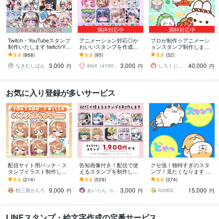
満枠対応中
満枠対応中
Twitch・YouTubeスタンプ
アニメーション対応◎か
プロが制作☆アニメーシ
制作いたします twitch/You
わいいスタンプを作成し
ョンスタンプ制作します L
Tube/tiktok配信用スタンプ
ます 企業実績多数有！Yo
INE、YouTube、Twitch用
5.0
(868)
5.0
(95)
5.0
(32)
制作
uTube・Twitch・TikTok☆
アニメスタンプ制作☆
3,000
3,000
40,000
なきむしぱん
atori（a10ri_p）
しろくじらプラスし
円
円
円
お気に入り登録が多いサービス
配信サイト用バッチ・ス
告知画像付き！配信で使
クセ強！独特すぎのスタ
タンプイラスト制作しま
えるスタンプを制作しま
ンプ！見たくなります 大
す 企業実績あり！メンバ
す アニメーションスタン
手企業様お墨付きクオリ
5.0
(214)
5.0
(529)
5.0
(374)
ーシップやサブスク特典
プも対応はじめました！
ティ！キャラ映え間違い
9,000
3,000
15,000
に最適！
ナシ！
飴三屋かんろ
あいらん（iran_stn）
fumi02
円
円
円
LINEスタンプ・絵文字作成の定番サービス