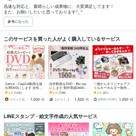
迅速な対応と、素晴らしい成果物に、大変満足してます！

また、お願いしたいと思っております^_^
参考になった
このサービスを買った人がよく購入しているサービス
Canva・CapCut動画を提
自作動画をDVD・Blu-ray
一個からオリジナルアク
出用DVDにします 女性が
にします 制作実績3400件
リルキーホルダー制作し
担当✨どんな動画データも
以上！ラベル印刷・送料
ます 画像・イラストを送
5.0
(123)
4.9
(736)
5.0
(31)
DVD化します！
無料
るだけでOK！【プレゼン
1,000
1,500
1,000
トや自分用に】
オモイデ定期便＊SORA
なかさん【Wedding Style】
MARU KOBO
円
円
円
LINEスタンプ・絵文字作成の人気サービス