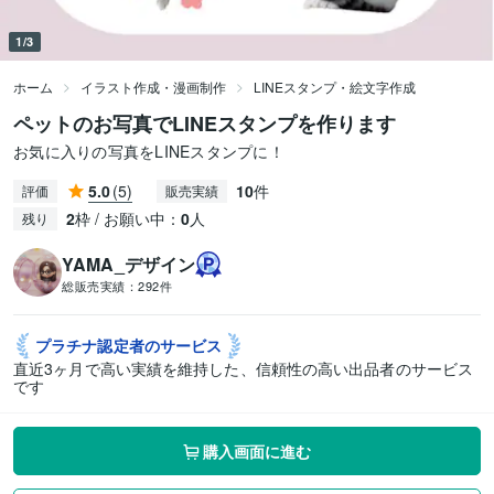
1/3
ホーム
イラスト作成・漫画制作
LINEスタンプ・絵文字作成
ペットのお写真でLINEスタンプを作ります
お気に入りの写真をLINEスタンプに！
5.0
(5)
10
件
評価
販売実績
2
枠 / お願い中：
0
人
残り
YAMA_デザイン
総販売実績：
292件
プラチナ認定者の
サービス
直近3ヶ月で高い実績を維持した、信頼性の高い出品者のサービス
です
購入画面に進む