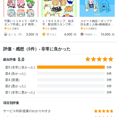
可愛いミニキャラ・GIFス
ＬＩＮＥスタンプ、絵文
スピード納品！ポップで
タンプ作成します 商用込
字、配信用スタンプ作成
目を惹く人物×動物描きま
み！Twitch,Youtube,LINE
します かわいい系からシ
す 挿絵・動画・グッズな
5.0
(181)
5.0
(239)
5.0
(1341)
用など＊
ュール系まで様々な絵柄
ど鮮やかな配色で個性を
3,000
4,000
10,000
に対応いたします
出したい方へ
あくる（明来）※来年納品分︰受付中
雪そると
hoppe（ほっぺ）
円
円
円
評価・感想（5件）- 非常に良かった
5.0
総合評価
星5 (非常に良かった)
5件
星4 (良かった)
0件
星3 (普通)
0件
星2 (悪かった)
0件
星1 (非常に悪かった)
0件
項目別評価
サービス内容/提案のわかりやすさ