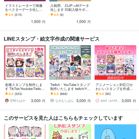
イラストレーターで画像
入稿用、.CLIP→AIデータ
をベクターデータ化しま
化します 印刷入稿サポー
す 生成AIロゴのai、WEB
ト、クリスタデータ変
5.0
(215)
5.0
(6)
用SVG、PNG→ai
換。白版も対応します。
1,500
1,000
円
円
LINEスタンプ・絵文字作成の関連サービス
満枠対応中
各種スタンプを制作しま
Twitch・YouTubeスタンプ
アニメーション対応◎か
す TikTok/Youtube/Twitch
制作いたします twitch/You
わいいスタンプを作成し
など各種対応中！
Tube/tiktok配信用スタンプ
ます 企業実績多数有！Yo
5.0
(323)
5.0
(868)
5.0
(95)
制作
uTube・Twitch・TikTok☆
3,000
3,000
3,000
空咲ちはや
なきむしぱん
atori（a10ri_p）
円
円
円
このサービスを見た人はこちらもチェックしています