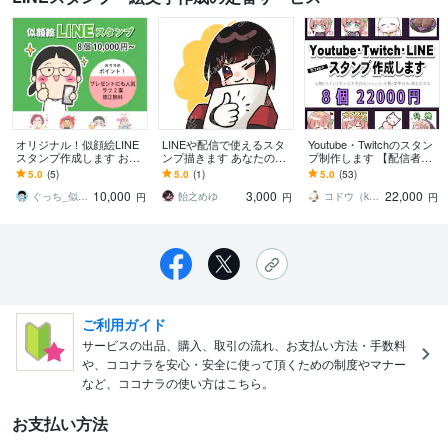
オリジナル！似顔絵LINE
LINEや配信で使えるスタ
Youtube・Twitchのスタン
スタンプ作成します お誕
ンプ描きます あなたのキ
プ制作します 【配信者向
生日や記念日のお祝い、
ャラでスタンプやバッジ
け】メンバーシップスタ
5.0
(5)
5.0
(1)
5.0
(53)
プレゼントにもピッタリ
描きます！
ンプ・バッチなど
10,000
3,000
22,000
です♪
ぐっち_似顔絵
飴之めゆ
コドウ（kodou510）
円
円
円
ご利用ガイド
サービスの出品、購入、取引の流れ、お支払い方法・手数料
や、ココナラを安心・安全に使って頂くための制度やマナー
など、ココナラの使い方はこちら。
お支払い方法