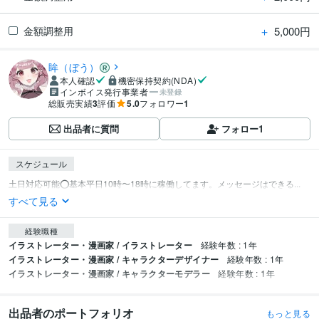
＋
5,000円
金額調整用
眸（ぼう）
本人確認
機密保持契約(NDA)
インボイス発行事業者
未登録
総販売実績
3
評価
5.0
フォロワー
1
出品者に質問
フォロー
1
スケジュール
土日対応可能⭕️基本平日10時〜18時に稼働してます。メッセージはできる...
すべて見る
経験職種
イラストレーター・漫画家 / イラストレーター
経験年数 : 1年
イラストレーター・漫画家 / キャラクターデザイナー
経験年数 : 1年
イラストレーター・漫画家 / キャラクターモデラー
経験年数 : 1年
出品者のポートフォリオ
もっと見る