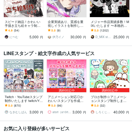
スピード納品！かわいい
企業実績あり、質感を重
メジャー作品実績多数！M
手描き立ち絵キャラ制作
視しイラストを制作しま
IXいたします 〜本格的な
します 【5名様限定価格】
す 鮮やかでアラビアンを
ミキシングを求める方は
4.9
(54)
5.0
(9)
5.0
(1202)
商用利用可、TRPG、配信
特に得意とし、ご要望ど
こちらへ〜
5,000
30,000
25,000
向けイラスト
うりに制作します。
に〜む
伊乃イノ
D_MIX studio
円
円
円
LINEスタンプ・絵文字作成の人気サービス
満枠対応中
満枠対応中
Twitch・YouTubeスタンプ
アニメーション対応◎か
プロが制作☆アニメーシ
制作いたします twitch/You
わいいスタンプを作成し
ョンスタンプ制作します L
Tube/tiktok配信用スタンプ
ます 企業実績多数有！Yo
INE、YouTube、Twitch用
5.0
(870)
5.0
(96)
5.0
(32)
制作
uTube・Twitch・TikTok☆
アニメスタンプ制作☆
3,000
3,000
40,000
なきむしぱん
atori（a10ri_p）
しろくじらプラスし
円
円
円
お気に入り登録が多いサービス