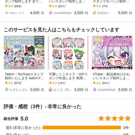
タンプ制作します 全て商
いいスタンプ制作します
スタンプ＆バッジ制作致
用利用料・二次利用料込
配信をもっとかわいく盛
します YouTube・Twitch
5.0
(266)
5.0
(241)
5.0
(74)
み！
り上げたいVTuber・配信
以外の用途でもご利用可
4,000
3,500
5,000
者さまへ！
能！
may／メイ
yasaikakiage
狛戌ぬい
円
円
円
このサービスを見た人はこちらもチェックしています
Twitch・YouTubeスタンプ
可愛いミニキャラ・GIFス
VTuber・配信者向けかわ
制作いたします twitch/You
タンプ作成します 商用込
いいスタンプ制作します
Tube/tiktok配信用スタンプ
み！Twitch,Youtube,LINE
配信をもっとかわいく盛
5.0
(870)
5.0
(181)
5.0
(241)
制作
用など＊
り上げたいVTuber・配信
3,000
3,000
3,500
者さまへ！
なきむしぱん
あくる（明来）※来年納品分︰受付中
yasaikakiage
円
円
円
評価・感想（3件）- 非常に良かった
5.0
総合評価
星5 (非常に良かった)
3件
星4 (良かった)
0件