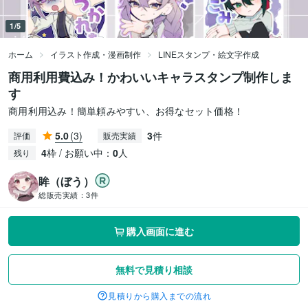
1/5
ホーム
イラスト作成・漫画制作
LINEスタンプ・絵文字作成
商用利用費込み！かわいいキャラスタンプ制作しま
す
商用利用込み！簡単頼みやすい、お得なセット価格！
5.0
(3)
3
件
評価
販売実績
4
枠 / お願い中：
0
人
残り
眸（ぼう）
総販売実績：
3件
購入画面に進む
無料で見積り相談
見積りから購入までの流れ