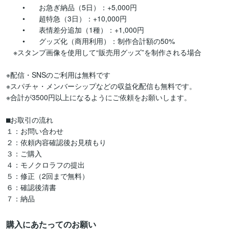
	•	お急ぎ納品（5日）：+5,000円

	•	超特急（3日）：+10,000円

        •	表情差分追加（1種）：+1,000円

	•	グッズ化（商用利用）：制作合計額の50%

　※スタンプ画像を使用して“販売用グッズ”を制作される場合

※配信・SNSのご利用は無料です

※スパチャ・メンバーシップなどの収益化配信も無料です。

※合計が3500円以上になるようにご依頼をお願いします。

⬛︎お取引の流れ

１：お問い合わせ

２：依頼内容確認後お見積もり

３：ご購入

４：モノクロラフの提出

５：修正（2回まで無料）

６：確認後清書

購入にあたってのお願い