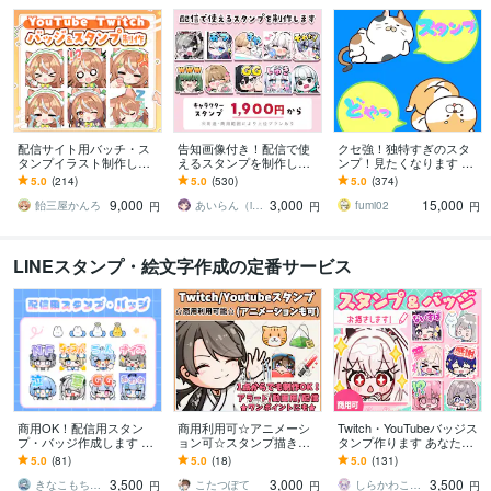
配信サイト用バッチ・ス
告知画像付き！配信で使
クセ強！独特すぎのスタ
タンプイラスト制作しま
えるスタンプを制作しま
ンプ！見たくなります 大
す 企業実績あり！メンバ
す アニメーションスタン
手企業様お墨付きクオリ
5.0
(214)
5.0
(530)
5.0
(374)
ーシップやサブスク特典
プも対応はじめました！
ティ！キャラ映え間違い
9,000
3,000
15,000
に最適！
ナシ！
飴三屋かんろ
あいらん（iran_stn）
fumi02
円
円
円
LINEスタンプ・絵文字作成の定番サービス
商用OK！配信用スタン
商用利用可☆アニメーシ
Twitch・YouTubeバッジス
プ・バッジ作成します ＊
ョン可☆スタンプ描きま
タンプ作ります あなたの
通常料金内で商用利用・
す １点から作成可能！Twi
世界観を、ポップでかわ
5.0
(81)
5.0
(18)
5.0
(131)
二次利用可能＊
tchスタンプ、アラート、
いく届けるお手伝い♡
3,500
3,000
3,500
動画にも！
きなこもち／monsteromochi
こたつぽて
しらかわこうめ
円
円
円