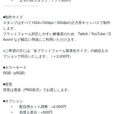
	•	文字のみスタンプ：1つ 1,500円

┈┈┈┈┈┈┈┈┈┈

■制作サイズ

スタンプはすべて1024×1024px / 350dpiの正方形キャンバスで制作
します。

プラットフォーム対応しやすい解像度のため、Twitch / YouTube / D
iscord など幅広い用途にご利用いただけます。

※ご希望の方には「各プラットフォーム最適化サイズ」の納品もオ
プションで対応いたします。（＋2,000円）

■カラーモード

RGB（sRGB）

■背景

背景は透過（PNG形式）でお渡しします。

■オプション

	•	配信用セット調整：+2,000円

	•	色替え差分：+500円
