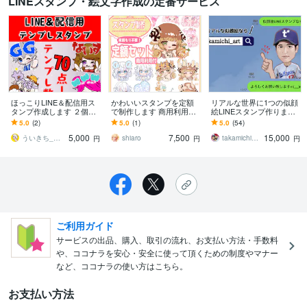
LINEスタンプ・絵文字作成の定番サービス
ほっこりLINE＆配信用ス
かわいいスタンプを定額
リアルな世界に1つの似顔
タンプ作成します ２個セ
で制作します 商用利用込
絵LINEスタンプ作ります
ット価格！商用利用・2次
みの分かりやすい定額セ
記念日・プレゼントに！
5.0
(2)
5.0
(1)
5.0
(54)
利用OK！
ット
有名人とと同じテイスト
5,000
7,500
15,000
のオリジナル！
ういきち_ほんわかillustrator
shiaro
takamichi_art
円
円
円
ご利用ガイド
サービスの出品、購入、取引の流れ、お支払い方法・手数料
や、ココナラを安心・安全に使って頂くための制度やマナー
など、ココナラの使い方はこちら。
お支払い方法