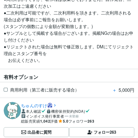
次加工はご遠慮ください

●二次利用は可能ですが、二次利用料を頂きます。二次利用される
場合は必ず事前にご報告をお願いします。

(スタンプの個数により金額が変動致します。)

●サンプルとして掲載する場合がございます。掲載NGの場合はお申
し付けください

●リジェクトされた場合は無料で修正致します。DMにてリジェクト
理由とスタンプ番号を

有料オプション
＋
5,000円
商用利用（第三者に販売する場合）
ちゅんのすけ
本人確認
機密保持契約(NDA)
インボイス発行事業者
未登録
総販売実績
1,042
評価
5.0
フォロワー
263
出品者に質問
フォロー
263