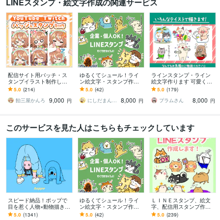
LINEスタンプ・絵文字作成の関連サービス
配信サイト用バッチ・ス
ゆるくてシュール！ライ
ラインスタンプ・ライン
タンプイラスト制作しま
ン絵文字・スタンプ作成
絵文字作ります 可愛くて
す 企業実績あり！メンバ
します ペットや似顔絵、
時々シュールなラインス
5.0
(214)
5.0
(42)
5.0
(179)
ーシップやサブスク特典
企業のオリジナルキャラ
タンプ・ライン絵文字作
9,000
8,000
8,000
に最適！
クターをスタンプに◎
ります。
飴三屋かんろ
にしだまんまる
プラムさん
円
円
円
このサービスを見た人はこちらもチェックしています
スピード納品！ポップで
ゆるくてシュール！ライ
ＬＩＮＥスタンプ、絵文
目を惹く人物×動物描きま
ン絵文字・スタンプ作成
字、配信用スタンプ作成
す 挿絵・動画・グッズな
します ペットや似顔絵、
します かわいい系からシ
5.0
(1341)
5.0
(42)
5.0
(239)
ど鮮やかな配色で個性を
企業のオリジナルキャラ
ュール系まで様々な絵柄