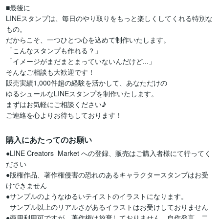
■最後に

LINEスタンプは、毎日のやり取りをもっと楽しくしてくれる特別な
もの。

だからこそ、一つひとつ心を込めて制作いたします。

「こんなスタンプも作れる？」

「イメージがまだまとまっていないんだけど...」

そんなご相談も大歓迎です！

販売実績1,000件超の経験を活かして、あなただけの

ゆるシュールなLINEスタンプを制作いたします。

まずはお気軽にご相談ください♪

ご連絡を心よりお待ちしております！
購入にあたってのお願い
●LINE Creators  Market への登録、販売はご購入者様にて行ってく
ださい

●版権作品、著作権侵害の恐れのあるキャラクタースタンプはお受
けできません

●サンプルのようなゆるいテイストのイラストになります。

  サンプル以上のリアルさがあるイラストはお受けしておりません

●商用利用可ですが、著作権は放棄しておりません。自作発言、二