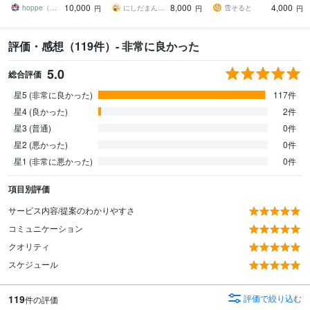
10,000
8,000
4,000
出したい方へ
クターをスタンプに◎
に対応いたします
hoppe（ほっぺ）
にしだまんまる
雪そると
円
円
円
評価・感想（119件）- 非常に良かった
5.0
総合評価
星5 (非常に良かった)
117件
星4 (良かった)
2件
星3 (普通)
0件
星2 (悪かった)
0件
星1 (非常に悪かった)
0件
項目別評価
サービス内容/提案のわかりやすさ
コミュニケーション
クオリティ
スケジュール
119
評価で絞り込む
件の評価