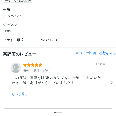
ゆるふわ・ほんわか
手法
フリーハンド
ジャンル
動物
ファイル形式
PNG / PSD
すべての評価・感想をみる
高評価のレビュー
1ヶ月前
男性
見積り相談
この度は、素敵なLINEスタンプをご制作・ご納品いた
だき、誠にありがとうございました！
こちらのふんわりとした要望を、...
もっと見る