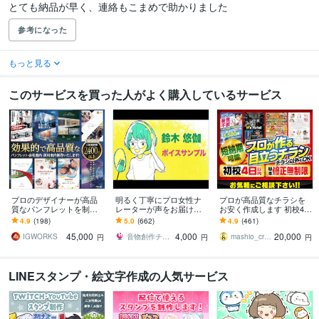
とても納品が早く、連絡もこまめで助かりました
参考になった
もっと見る
このサービスを買った人がよく購入しているサービス
プロのデザイナーが高品
明るく丁寧にプロ女性ナ
プロが高品質なチラシを
質なパンフレットを制作
レーターが声をお届けし
お安く作成します 初校4日
します パンフレット、会
ます 明るい声を軸に落ち
以内！細かい修正無制
4.9
(198)
5.0
(662)
4.9
(461)
社案内、採用案内、カタ
着いたナレ少年ボイスや
限！ポスター、DM、名刺
45,000
4,000
20,000
ログでも対応可能です！
演技まで幅広く対応！
なども！
IGWORKS
音物創作チーム「UMEX」
mashio_creat
円
円
円
LINEスタンプ・絵文字作成の人気サービス