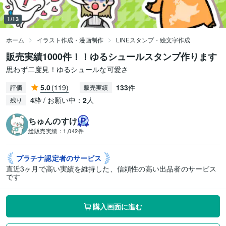
1/13
ホーム
イラスト作成・漫画制作
LINEスタンプ・絵文字作成
販売実績1000件！！ゆるシュールスタンプ作ります
思わず二度見！ゆるシュールな可愛さ
5.0
(119)
133
件
評価
販売実績
4
枠 / お願い中：
2
人
残り
ちゅんのすけ
総販売実績：
1,042件
プラチナ認定者の
サービス
直近3ヶ月で高い実績を維持した、信頼性の高い出品者のサービス
です
購入画面に進む