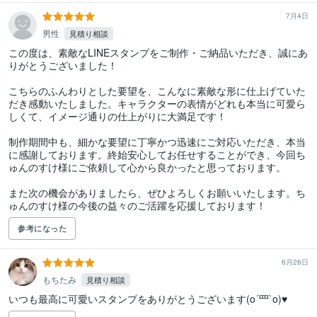
7月4日
男性
見積り相談
この度は、素敵なLINEスタンプをご制作・ご納品いただき、誠にあ
りがとうございました！

こちらのふんわりとした要望を、こんなに素敵な形に仕上げていた
だき感動いたしました。キャラクターの表情がどれも本当に可愛ら
しくて、イメージ通りの仕上がりに大満足です！

制作期間中も、細かな要望に丁寧かつ迅速にご対応いただき、本当
に感謝しております。終始安心してお任せすることができ、今回ち
ゅんのすけ様にご依頼して心から良かったと思っております。

また次の機会がありましたら、ぜひよろしくお願いいたします。ち
ゅんのすけ様の今後の益々のご活躍を応援しております！
参考になった
6月26日
もちたみ
見積り相談
いつも最高に可愛いスタンプをありがとうございます(o´罒`o)♥