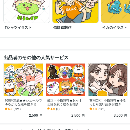
Tシャツイラスト
似顔絵制作
イカのイラスト
出品者のその他の人気サービス
700件達成★★シュールで
修正・小物無料★おっ！
商用OK！小物無料★ゆる
ゆるかわな絵を描きます
と目を惹く絵をお描きし
っと可愛い絵をお描きし
小物無料・修正無制限！
ます かわいい！思わず2度
ます なんかシュール！？
5.0
(721)
4.9
(9)
5.0
(128)
いろんな表情はお任せく
見されるようなイラスト
思わず目に留まるイラス
2,500
2,500
3,500
ださい！
はいかがですか？
トはおまかせ下さい！
円
円
円