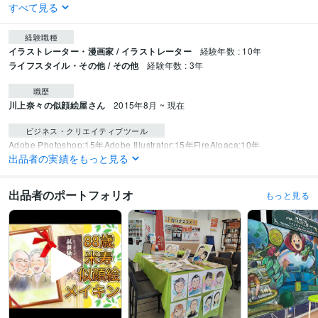
すべて見る
経験職種
イラストレーター・漫画家 / イラストレーター
経験年数 : 10年
ライフスタイル・その他 / その他
経験年数 : 3年
職歴
川上奈々の似顔絵屋さん
2015年8月 ~ 現在
ビジネス・クリエイティブツール
Adobe Photoshop:15年
Adobe Illustrator:15年
FireAlpaca:10年
出品者の実績をもっと見る
得意分野
イラスト作成・漫画制作
お写真から似顔絵を描くこと
文章をイラスト化
出品者のポートフォリオ
もっと見る
すること
イラスト
広告
マンガ
SNS
学歴
兵庫県立明石高等学校
2009年3月 ~ 2012年2月
女子美術大学
2012年3月 ~ 2013年2月