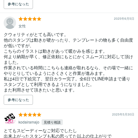
参考になった
2025年6月5日
女性
クウォリティがとても高いです。

他のスタンプは動きが硬かったり、テンプレートの物も多く自由度
が低いですが、

こちらのイラストは動きがあって暖かみを感じます。

何より納期が早く、修正依頼にもとにかくスムーズに対応して頂け
ました。

作業されている時間にこちらも連絡が取れるなら、その場で一緒に
やりとりしているようにさくさくと作業が進みます。

私は4日で下絵完了、翌日カラー完了。全6日でLINE申請まで通り
スタンプとして利用できるようになりました。

また利用させて頂きたいと思います。
参考になった
2025年5月30日
kodairamajo
見積り相談
とてもスピーディーなご対応でしたし

出来上がったスタンプも私の思ってた以上の仕上がりで
