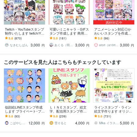
満枠対応中
Twitch・YouTubeスタンプ
可愛いミニキャラ・GIFス
アニメーション対応◎か
制作いたします twitch/You
タンプ作成します 商用込
わいいスタンプを作成し
Tube/tiktok配信用スタンプ
み！Twitch,Youtube,LINE
ます 企業実績多数有！Yo
5.0
(870)
5.0
(181)
5.0
(96)
制作
用など＊
uTube・Twitch・TikTok☆
3,000
3,000
3,000
なきむしぱん
あくる（明来）※来年納品分︰受付中
atori（a10ri_p）
円
円
円
このサービスを見た人はこちらもチェックしています
似顔絵LINEスタンプ作成
ＬＩＮＥスタンプ、絵文
ラインスタンプ・ライン
します プライベート･プレ
字、配信用スタンプ作成
絵文字作ります オリジナ
ゼント･商用などに！
します かわいい系からシ
ルラインスタンプを作り
5.0
(93)
5.0
(239)
5.0
(731)
ュール系まで様々な絵柄
たい方へ
12,000
4,000
5,000
に対応いたします
こばやしけい
雪そると
Mika イラストレーター
円
円
円