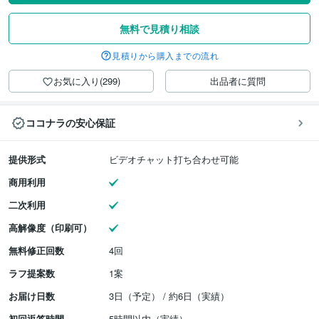
無料で見積り相談
見積りから購入までの流れ
お気に入り(299)
出品者に質問
ココナラの安心保証
提供形式
ビデオチャット打ち合わせ可能
商用利用
二次利用
高解像度（印刷可）
無料修正回数
4回
ラフ提案数
1案
お届け日数
3日（予定） / 約6日（実績）
初回返答時間
5時間以内（実績）