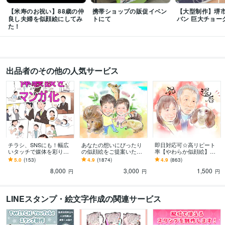
【米寿のお祝い】88歳の仲
携帯ショップの販促イベン
【大型制作】堺
良し夫婦を似顔絵にしてみ
トにて
バン 巨大チョー
た！
出品者のその他の人気サービス
チラシ、SNSにも！幅広
あなたの想いにぴったり
即日対応可☆高リピート
いタッチで媒体を彩りま
の似顔絵をご提案いたし
率【やわらか似顔絵】描
す 用途に合わせた漫画・
ます 大切な想いを形に。
きます 筆タッチでほんわ
5.0
(153)
4.9
(1874)
4.9
(863)
イラスト制作｜広告・ア
手描き風・デジタルから
かイラストはいかがです
8,000
3,000
1,500
イコン・似顔絵等
選べる優しい似顔絵
か？
円
円
円
LINEスタンプ・絵文字作成の関連サービス