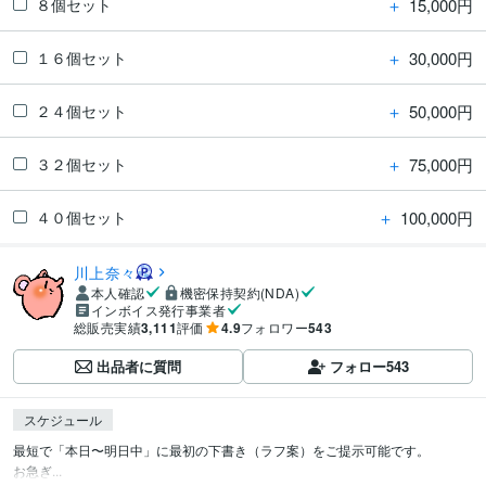
＋
15,000円
８個セット
＋
30,000円
１６個セット
＋
50,000円
２４個セット
＋
75,000円
３２個セット
＋
100,000円
４０個セット
川上奈々
本人確認
機密保持契約(NDA)
インボイス発行事業者
総販売実績
3,111
評価
4.9
フォロワー
543
出品者に質問
フォロー
543
スケジュール
最短で「本日〜明日中」に最初の下書き（ラフ案）をご提示可能です。

お急ぎ...