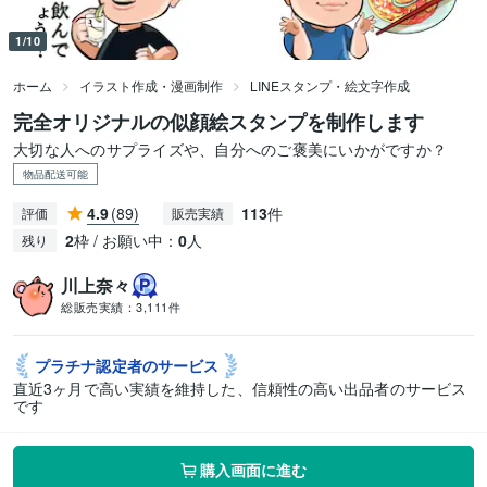
1/10
ホーム
イラスト作成・漫画制作
LINEスタンプ・絵文字作成
完全オリジナルの似顔絵スタンプを制作します
大切な人へのサプライズや、自分へのご褒美にいかがですか？
物品配送可能
4.9
(89)
113
件
評価
販売実績
2
枠 / お願い中：
0
人
残り
川上奈々
総販売実績：
3,111件
プラチナ認定者の
サービス
直近3ヶ月で高い実績を維持した、信頼性の高い出品者のサービス
です
購入画面に進む