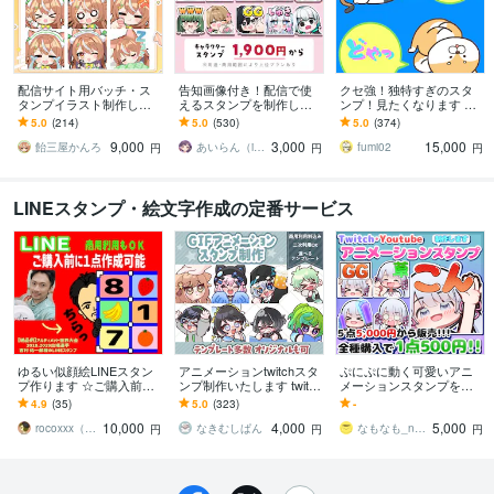
配信サイト用バッチ・ス
告知画像付き！配信で使
クセ強！独特すぎのスタ
タンプイラスト制作しま
えるスタンプを制作しま
ンプ！見たくなります 大
す 企業実績あり！メンバ
す アニメーションスタン
手企業様お墨付きクオリ
5.0
(214)
5.0
(530)
5.0
(374)
ーシップやサブスク特典
プも対応はじめました！
ティ！キャラ映え間違い
9,000
3,000
15,000
に最適！
ナシ！
飴三屋かんろ
あいらん（iran_stn）
fumi02
円
円
円
LINEスタンプ・絵文字作成の定番サービス
ゆるい似顔絵LINEスタン
アニメーションtwitchスタ
ぷにぷに動く可愛いアニ
プ作ります ☆ご購入前に
ンプ制作いたします twitch
メーションスタンプを作
参考イラスト作成可☆著
スタンプ用GIFアニメーシ
ります ５点から受け付
4.9
(35)
5.0
(323)
-
作権譲渡
ョン
け！YouTube・Twitchなど
10,000
4,000
5,000
に！！
rocoxxx（ロコ）
なきむしぱん
なもなも_namonamo
円
円
円