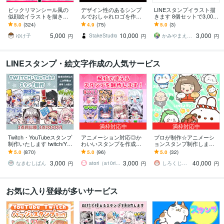
ビックリマンシール風の
デザイン性のあるシンプ
LINEスタンプイラスト描
似顔絵イラストを描きま
ルでおしゃれロゴを作成
きます 8個セットで3,000
す SNSのアイコンやプレ
します 高品質でリーズナ
円から♪（動くスタンプは
5.0
(324)
4.9
(75)
5.0
(3)
ゼントなどに♪
ブルなロゴ作成サービス
追加料金あり）
5,000
10,000
3,000
を提供します
ゆけ子
StakeStudio
かみやまえちこ
円
円
円
LINEスタンプ・絵文字作成の人気サービス
満枠対応中
満枠対応中
Twitch・YouTubeスタンプ
アニメーション対応◎か
プロが制作☆アニメーシ
制作いたします twitch/You
わいいスタンプを作成し
ョンスタンプ制作します L
Tube/tiktok配信用スタンプ
ます 企業実績多数有！Yo
INE、YouTube、Twitch用
5.0
(870)
5.0
(96)
5.0
(32)
制作
uTube・Twitch・TikTok☆
アニメスタンプ制作☆
3,000
3,000
40,000
なきむしぱん
atori（a10ri_p）
しろくじらプラスし
円
円
円
お気に入り登録が多いサービス