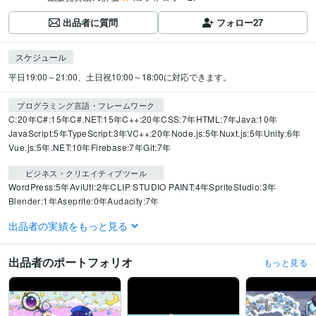
出品者に質問
フォロー
27
スケジュール
平日19:00～21:00、土日祝10:00～18:00に対応できます。
プログラミング言語・フレームワーク
C:20年
C#:15年
C#.NET:15年
C++:20年
CSS:7年
HTML:7年
Java:10年
JavaScript:5年
TypeScript:3年
VC++:20年
Node.js:5年
Nuxt.js:5年
Unity:6年
Vue.js:5年
.NET:10年
Firebase:7年
Git:7年
ビジネス・クリエイティブツール
WordPress:5年
AviUtl:2年
CLIP STUDIO PAINT:4年
SpriteStudio:3年
Blender:1年
Aseprite:0年
Audacity:7年
出品者の実績をもっと見る
得意分野
動画編集・映像制作
SDキャラアニメーション作成
イラスト作成・漫画制作
イラスト作成
出品者のポートフォリオ
もっと見る