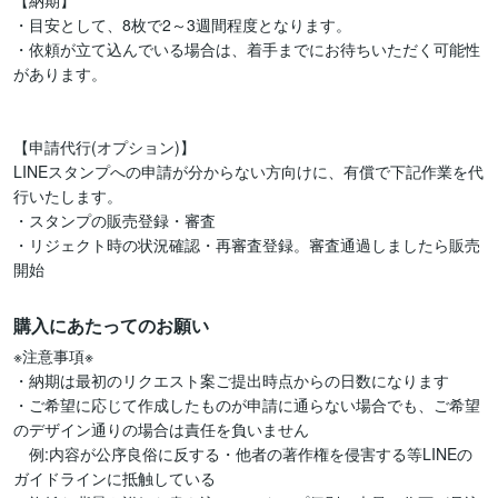
【納期】

・目安として、8枚で2～3週間程度となります。

・依頼が立て込んでいる場合は、着手までにお待ちいただく可能性
があります。

【申請代行(オプション)】

LINEスタンプへの申請が分からない方向けに、有償で下記作業を代
行いたします。

・スタンプの販売登録・審査

・リジェクト時の状況確認・再審査登録。審査通過しましたら販売
開始
購入にあたってのお願い
※注意事項※

・納期は最初のリクエスト案ご提出時点からの日数になります

・ご希望に応じて作成したものが申請に通らない場合でも、ご希望
のデザイン通りの場合は責任を負いません

　例:内容が公序良俗に反する・他者の著作権を侵害する等LINEの
ガイドラインに抵触している
