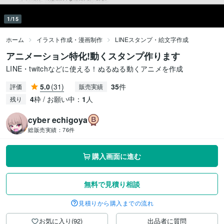
1/15
ホーム
イラスト作成・漫画制作
LINEスタンプ・絵文字作成
アニメーション特化!動くスタンプ作ります
LINE・twitchなどに使える！ぬるぬる動くアニメを作成
5.0
(31)
35
件
評価
販売実績
4
枠 / お願い中：
1
人
残り
cyber echigoya
総販売実績：
76件
購入画面に進む
無料で見積り相談
見積りから購入までの流れ
お気に入り(92)
出品者に質問