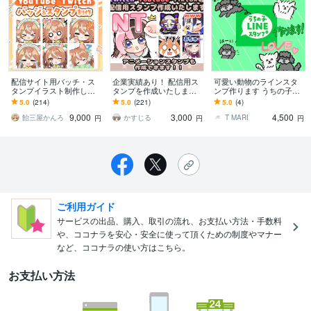
配信サイト用バッチ・ス
企業実績あり！ 配信用ス
可愛い動物のラインスタ
タンプイラスト制作しま
タンプを作成いたします
ンプ作ります うちの子が
す 企業実績あり！メンバ
セット割引あり！アニメ
ラインスタンプになる！
5.0
(214)
5.0
(221)
5.0
(4)
ーシップやサブスク特典
ーションスタンプも作成
プレゼントに最適！
9,000
3,000
4,500
に最適！
できます。
飴三屋かんろ
かすじる
T MARI
円
円
円
ご利用ガイド
サービスの出品、購入、取引の流れ、お支払い方法・手数料
や、ココナラを安心・安全に使って頂くための制度やマナー
など、ココナラの使い方はこちら。
お支払い方法