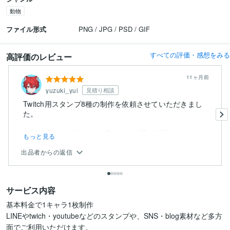
動物
ファイル形式
PNG / JPG / PSD / GIF
すべての評価・感想をみる
高評価のレビュー
11ヶ月前
yuzuki_yui
見積り相談
Twitch用スタンプ8種の制作を依頼させていただきまし
た。
初回提案から納品まで一貫してご対応が丁寧で、こちら
もっと見る
の要望...
出品者からの返信
サービス内容
基本料金で1キャラ1枚制作

LINEやtwich・youtubeなどのスタンプや、SNS・blog素材など多方
面でご利用いただけます。
