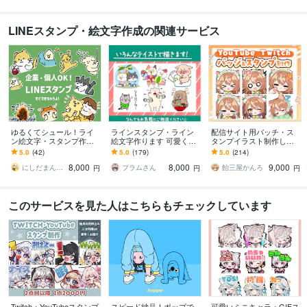
LINEスタンプ・絵文字作成の関連サービス
ゆるくてシュール！ライ
ラインスタンプ・ライン
配信サイト用バッチ・ス
ン絵文字・スタンプ作成
絵文字作ります 可愛くて
タンプイラスト制作しま
します ペットや似顔絵、
時々シュールなラインス
す 企業実績あり！メンバ
5.0
(42)
5.0
(179)
5.0
(214)
企業のオリジナルキャラ
タンプ・ライン絵文字作
ーシップやサブスク特典
8,000
8,000
9,000
クターをスタンプに◎
ります。
に最適！
にしだまんまる
プラムさん
飴三屋かんろ
円
円
円
このサービスを見た人はこちらもチェックしています
Twitch・YouTubeスタンプ
スピード納品！ポップで
可愛いミニキャラ・GIFス