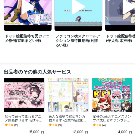
ドット絵配信待ち受けアニ
ファミコン横スクロールア
ドット絵配信待
メ作例(宵影まどい様)
クション風待機動画(只惰
(仔犬丸 氷推様)
るい様)
出品者のその他の人気サービス
歌って踊って走れるアニ
色んな絵柄で宣伝マンガ
定番のtwitchアニメスタン
メ動画作ります ちびキャ
描きます -企業//商品施設
プ作成します テンプレ選
ラから等身大まで対応、O
紹介など4コマ～2P程度で
択式で簡単!1つ4000
5.0
(2)
5.0
(3)
5.0
(4)
PED/待ち受けなどに是非!
作成!
円〜。
15,000
12,000
4,000
円
円
円