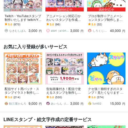
満枠対応中
満枠対応中
Twitch・YouTubeスタンプ
アニメーション対応◎か
プロが制作☆アニメーシ
制作いたします twitch/You
わいいスタンプを作成し
ョンスタンプ制作します L
Tube/tiktok配信用スタンプ
ます 企業実績多数有！Yo
INE、YouTube、Twitch用
5.0
(870)
5.0
(96)
5.0
(32)
制作
uTube・Twitch・TikTok☆
アニメスタンプ制作☆
3,000
3,000
40,000
なきむしぱん
atori（a10ri_p）
しろくじらプラスし
円
円
円
お気に入り登録が多いサービス
配信サイト用バッチ・ス
告知画像付き！配信で使
クセ強！独特すぎのスタ
タンプイラスト制作しま
えるスタンプを制作しま
ンプ！見たくなります 大
す 企業実績あり！メンバ
す アニメーションスタン
手企業様お墨付きクオリ
5.0
(214)
5.0
(530)
5.0
(374)
ーシップやサブスク特典
プも対応はじめました！
ティ！キャラ映え間違い
9,000
3,000
15,000
に最適！
ナシ！
飴三屋かんろ
あいらん（iran_stn）
fumi02
円
円
円
LINEスタンプ・絵文字作成の定番サービス