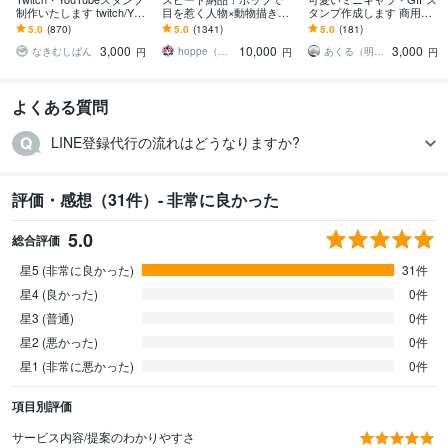
制作いたします twitch/You
目を惹く人物×動物描きま
タンプ作成します 商用込
Tube/tiktok配信用スタンプ
す 挿絵・動画・グッズな
み！Twitch,Youtube,LINE
5.0
(870)
5.0
(1341)
5.0
(181)
制作
ど鮮やかな配色で個性を
用など＊
3,000
10,000
3,000
出したい方へ
なきむしぱん
hoppe（ほっぺ）
あくる（明来）※来年納品分︰受付中
円
円
円
よくある質問
LINE登録代行の流れはどうなりますか?
評価・感想（31件）- 非常に良かった
5.0
総合評価
星5 (非常に良かった)
31件
星4 (良かった)
0件
星3 (普通)
0件
星2 (悪かった)
0件
星1 (非常に悪かった)
0件
項目別評価
サービス内容/提案のわかりやすさ