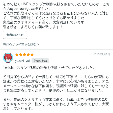
初めて動くLINEスタンプの制作依頼をさせていただいたのが、こち
らのcyber echigoya様でした。

ご依頼の段取りから制作の進行など右も左も分からない素人に対し
て、丁寧な説明をしてくださりとても助かりました。

完成品のクオリティーも高く、大変満足しています！

引き続き、よろしくお願い致します！
参考になった
出品者からの返信を読む
2025年9月3日
yuzuki_yui
見積り相談
Twitch用スタンプ8種の制作を依頼させていただきました。

初回提案から納品まで一貫してご対応が丁寧で、こちらの要望にも
迅速かつ柔軟にご対応いただき、非常に安心感がありました。アニ
メーションの細かな修正依頼や、視認性の確認に対しても一つひと
つ真摯に対応してくださり、納得のいく仕上がりになりました。

また、作品のクオリティも非常に高く、Twitch上でも使用時の見や
すさやキャラクター性がしっかり伝わるよう工夫されており、大変
満足しております。
