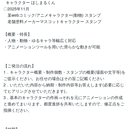
  キャラクター ほしまるくん

〇2025年11月

　某webコミック/アニメキャラクター(動物) スタンプ

　老舗塗料メーカーマスコットキャラクター スタンプ

【概要・特長】

・人物・動物・ゆるキャラ等幅広く対応

・アニメーションツールを用いた滑らかな動きが可能

【ご発注の流れ】

1．キャラクター概要・制作個数・スタンプの概要(場面や文字等)を
ご提示ください。お任せの場合はその旨ご記載ください

2．いただいた内容から納期・制作内容等お答えします(必要に応じ
てヒアリングさせていただきます)。

3．基本のキャラクターの作画→それを元にアニメーションの作成
と進めてまいります。都度進捗を共有いたしますので、修正点をご
指摘ください。
