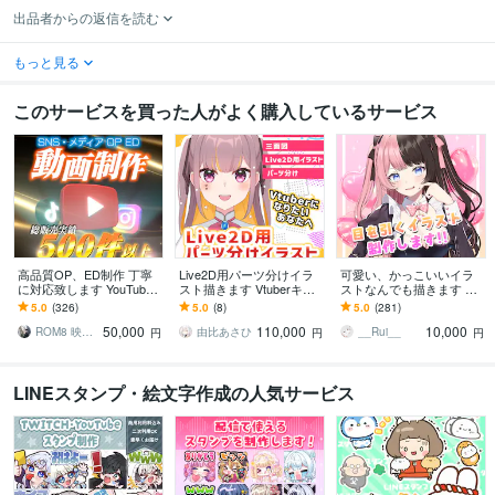
出品者からの返信を読む
もっと見る
このサービスを買った人がよく購入しているサービス
高品質OP、ED制作 丁寧
Live2D用パーツ分けイラ
可愛い、かっこいいイラ
に対応致します YouTube
スト描きます Vtuberキャ
ストなんでも描きます 全
初心者からベテランまで
ラクターデザイン・live2D
てのイラスト修正無制限
5.0
(326)
5.0
(8)
5.0
(281)
使える豊富なラインナッ
用パーツ分け
で承ります！
50,000
110,000
10,000
プ
ROM8 映像クリエイター
由比あさひ
__Rui__
円
円
円
LINEスタンプ・絵文字作成の人気サービス