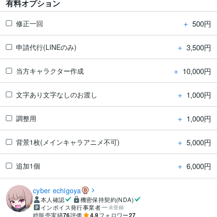
有料オプション
＋
500円
修正一回
＋
3,500円
申請代行(LINEのみ)
＋
10,000円
当方キャラクター作成
＋
1,000円
文字あり文字なしのお渡し
＋
1,000円
調整用
＋
5,000円
背景1枚(メインキャラアニメ不可)
＋
6,000円
追加1個
cyber echigoya
本人確認
機密保持契約(NDA)
インボイス発行事業者
未登録
総販売実績
76
評価
4.9
フォロワー
27