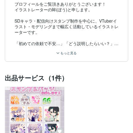
プロフィールをご覧頂きありがとうございます！

イラストレーターの眸(ぼう)と申します。

SDキャラ・配信向けスタンプ制作を中心に、VTuberイ
ラスト・モデリングまで幅広く活動しているイラストレ
ーターです。

「初めての依頼で不安…」「どう説明したらいい？」と
いう方でも大丈夫。

もっと見る
イメージ画像・ざっくりした雰囲気だけでもOKです！

細かくやり取りをしてお客様の理想に近いものを制作し
ます！

出品サービス（1件）
※依頼後半年間はデータの保管を行います。それ以降は
破棄しますのでご了承ください。

◆作業環境◆

iPad/WindowsPC/Mac/CLIP STUDIO PAINT EX/Adobe I
llustrator/Adobe Photoshop 等