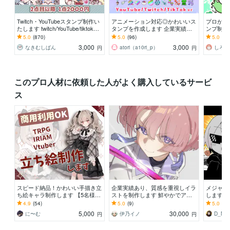
Twitch・YouTubeスタンプ制作い
アニメーション対応◎かわいいス
プロが制
たします twitch/YouTube/tiktok配
タンプを作成します 企業実績多
ンプ制作し
信用スタンプ制作
数有！YouTube・Twitch・TikTok
e、Twi
5.0
(870)
5.0
(96)
5.0
(32
☆
☆
3,000
3,000
なきむしぱん
atori（a10ri_p）
しろく
円
円
このプロ人材に依頼した人がよく購入しているサービ
ス
スピード納品！かわいい手描き立
企業実績あり、質感を重視しイラ
メジャー
ち絵キャラ制作します 【5名様限
ストを制作します 鮮やかでアラ
します 
定価格】商用利用可、TRPG、配
ビアンを特に得意とし、ご要望ど
求める方
4.9
(54)
5.0
(9)
5.0
(12
信向けイラスト
うりに制作します。
5,000
30,000
に〜む
伊乃イノ
D_MIX 
円
円