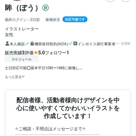
眸（ぼう）
最終ログイン：
2日前
稼働状況
対応可能です
イラストレーター
女性
本人確認
機密保持契約(NDA)
インボイス発行事業者
未登録
3
5.0
1
販売実績
評価
フォロワー
スケジュール
土日対応可能⭕️基本平日10時〜18時に稼働し...
もっと見る
配信者様、活動者様向けデザインを中
心に使いやすくてかわいいイラストを
作成しています！
✧︎ご相談・不明点はメッセージまで✧︎

┈┈┈┈┈┈┈┈┈┈┈┈┈┈┈┈┈┈┈┈
