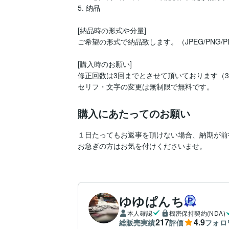
5. 納品

[納品時の形式や分量]

ご希望の形式で納品致します。（JPEG/PNG/PD
[購入時のお願い]

修正回数は3回までとさせて頂いております（3
セリフ・文字の変更は無制限で無料です。
購入にあたってのお願い
１日たってもお返事を頂けない場合、納期が前
お急ぎの方はお気を付けくださいませ。
ゆゆぱんち
本人確認
機密保持契約(NDA)
217
4.9
総販売実績
評価
フォロ