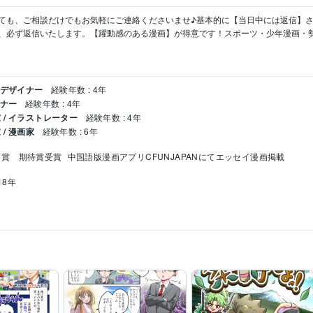
ても、ご相談だけでもお気軽にご連絡くださいませ♪基本的に【当日中には返信】さ
、必ず返信いたします。【躍動感のある漫画】が得意です！スポーツ・少年漫画・
料デザイナー
経験年数 : 4年
イナー
経験年数 : 4年
/ イラストレーター
経験年数 : 4年
/ 漫画家
経験年数 : 6年
画賞　期待賞受賞
中国語版漫画アプリCFUNJAPANにてエッセイ漫画掲載
18年
cel:5年
PowerPoint:5年
Word:5年
Adobe Photoshop:5年
Adobe Premiere Pro:4
InShot:2年
Adobe Illustrator:5年
CLIP STUDIO PAINT:6年
ibisPaint:6年
漫画制作（モノクロ・カラー）
似顔絵
P
事業紹介
飲食
営業
運搬
ゲーム
介護
イン
営業
ビジネス