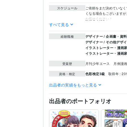
スケジュール
ご依頼をまだ決めていなく
くなる場合もございますが
お任せください！
すべて見る
デザイナー / 企画書・資
経験職種
デザイナー / その他デザ
イラストレーター・漫画家 
イラストレーター・漫画家 
月刊少年エース　月例漫
受賞歴
色彩検定3級
取得年 : 20
資格・検定
Wix:2年
WordPress:2年
Ex
ビジネス・クリエイ
出品者の実績をもっと見る
ティブツール
ゆっくりMovieMaker:2年
出品者のポートフォリオ
イラスト作成・漫画制作
得意分野
漫画
医療
ビジネス
L
デザイン制作
DTPデザ
飲食
経営
運搬
医療