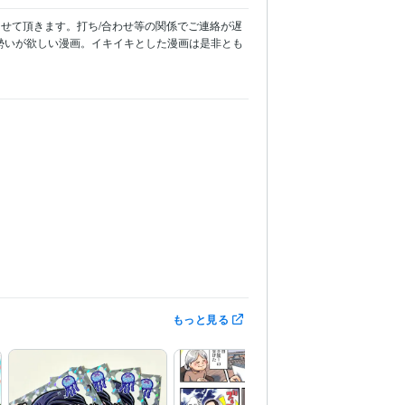
せて頂きます。打ち/合わせ等の関係でご連絡が遅
勢いが欲しい漫画。イキイキとした漫画は是非とも
年
Filmora:2年
iMovie:2年
もっと見る