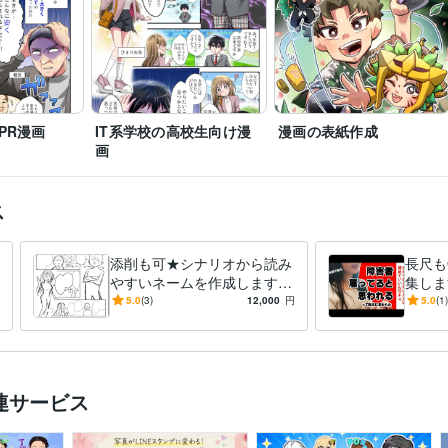
PR漫画
IT系学校の高校生向け漫
漫画の表紙作成
画
ス
添削も可★シナリオから読み
長尺も
やすいネームを作成します
集しま
ネーム添削・シナリオからネ
良いY
5.0
(3)
12,000
円
5.0
(1)
ームまでの作成など
作しま
連サービス