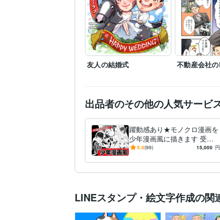
友人の結婚式
不動産会社の
出品者のその他の人気サービ
躍動感あり★モノクロ漫画を
少年漫画風に描きます 受賞
歴あり！躍動感が得意です！
5.0
(99)
15,000
円
オリジナル漫画を作りません
か？
LINEスタンプ・絵文字作成の関