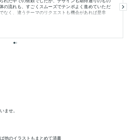
られた中での依頼でしたが、デザインも期待通りのもの
こ
体の流れも、すごくスムーズでテンポよく進めていただ
進
でなく、違うテーマのリクエストも機会があれば是非
いませ。

れば他のイラストもまとめて清書
