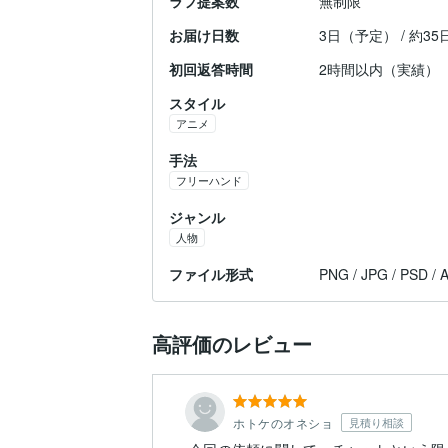
ラフ提案数
無制限
お届け日数
3日（予定） / 約3
初回返答時間
2時間以内（実績）
スタイル
アニメ
手法
フリーハンド
ジャンル
人物
ファイル形式
PNG / JPG / PSD / A
高評価のレビュー
ホトケのオネショ
見積り相談