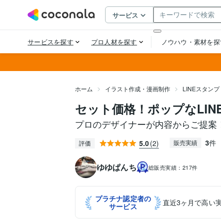
ホーム
イラスト作成・漫画制作
LINEスタン
セット価格！ポップなLI
プロのデザイナーが内容からご提案
3
件
5.0
(2)
販売実績
評価
ゆゆぱんち
総販売実績：
217件
プラチナ認定者の
直近3ヶ月で高い
サービス