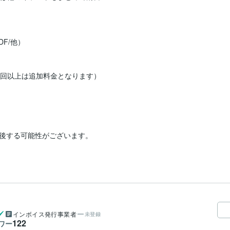
F/他）

回以上は追加料金となります）

後する可能性がございます。

インボイス発行事業者
未登録
122
ワー