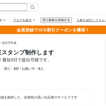
会員登録で10％割引クーポンを獲得！
プ・絵文字作成
NEスタンプ制作します
！最短3日で提出可能です。
2
枠 / お願い中：
0
人
残り
実績を維持した、信頼性の高い出品者のサービスです