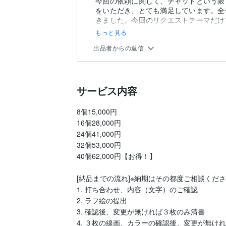
今回の依頼に関して、チャットという限
をいただき、とても満足しています。全
きました。今回のリクエストテーマだけ
お...
もっと見る
出品者からの返信
サービス内容
8個15,000円

16個28,000円

24個41,000円

32個53,000円

40個62,000円【お得！】

[納品までの流れ]※納期はその都度ご相談くださ
1. 打ち合わせ、内容（文字）のご確認

2. ラフ絵の提出

3. 確認後、変更が無ければ３枚のみ清書

4. ３枚の線画、カラーの確認後、変更が無け