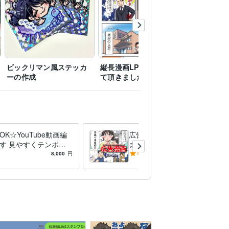
ビックリマン風ステッカ
縦長漫画LPの作成をさせ
エッセイ
ーの作成
て頂きました。
OK☆YouTube動画編
広告漫画に！ポップで目に止
す 見やすくテンポの
まるカラー漫画を描きます
ouTube動画を丁寧に制
読んでもらいやすい漫画をお
8,000
円
4.9
(22)
17,000
円
す
届け！事業説明・会社紹介な
どに！