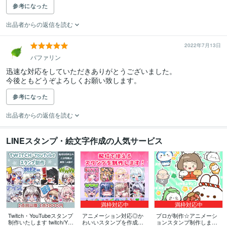
参考になった
出品者からの返信を読む
2022年7月13日
バファリン
迅速な対応をしていただきありがとうございました。

今後ともどうぞよろしくお願い致します。
参考になった
出品者からの返信を読む
LINEスタンプ・絵文字作成の人気サービス
満枠対応中
満枠対応中
Twitch・YouTubeスタンプ
アニメーション対応◎か
プロが制作☆アニメーシ
制作いたします twitch/You
わいいスタンプを作成し
ョンスタンプ制作します L