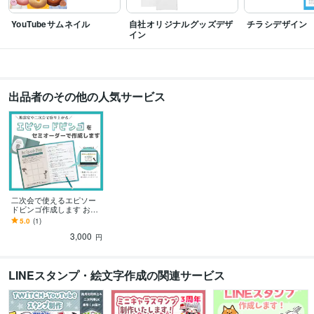
YouTubeサムネイル
自社オリジナルグッズデザ
チラシデザイン
イン
出品者のその他の人気サービス
二次会で使えるエピソー
ドビンゴ作成します お二
人の思い出をビンゴにし
5.0
(1)
たエピソードビンゴを作
3,000
成します。
円
LINEスタンプ・絵文字作成の関連サービス