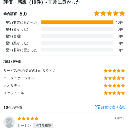
評価・感想（10件）- 非常に良かった
5.0
総合評価
星5 (非常に良かった)
10件
星4 (良かった)
0件
星3 (普通)
0件
星2 (悪かった)
0件
星1 (非常に悪かった)
0件
項目別評価
サービス内容/提案のわかりやすさ
コミュニケーション
クオリティ
スケジュール
10
評価で絞り込む
件の評価
4月21日
ミーミン
見積り相談