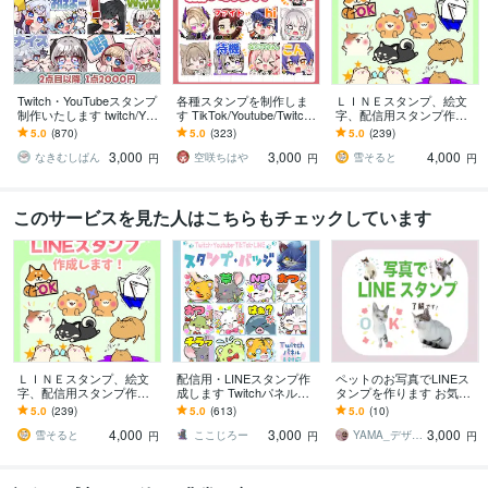
Twitch・YouTubeスタンプ
各種スタンプを制作しま
ＬＩＮＥスタンプ、絵文
制作いたします twitch/You
す TikTok/Youtube/Twitch
字、配信用スタンプ作成
Tube/tiktok配信用スタンプ
など各種対応中！
します かわいい系からシ
5.0
(870)
5.0
(323)
5.0
(239)
制作
ュール系まで様々な絵柄
3,000
3,000
4,000
に対応いたします
なきむしぱん
空咲ちはや
雪そると
円
円
円
このサービスを見た人はこちらもチェックしています
ＬＩＮＥスタンプ、絵文
配信用・LINEスタンプ作
ペットのお写真でLINEス
字、配信用スタンプ作成
成します Twitchパネルも
タンプを作ります お気に
します かわいい系からシ
対応しています！
入りの写真をLINEスタン
5.0
(239)
5.0
(613)
5.0
(10)
ュール系まで様々な絵柄
プに！
4,000
3,000
3,000
に対応いたします
雪そると
ここじろー
YAMA_デザイン
円
円
円