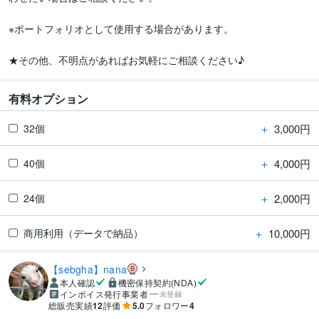
※ポートフォリオとして使用する場合があります。

★その他、不明点があればお気軽にご相談ください♪
有料オプション
＋
3,000円
32個
＋
4,000円
40個
＋
2,000円
24個
＋
10,000円
商用利用（データで納品）
【sebgha】nana
本人確認
機密保持契約(NDA)
インボイス発行事業者
未登録
総販売実績
12
評価
5.0
フォロワー
4