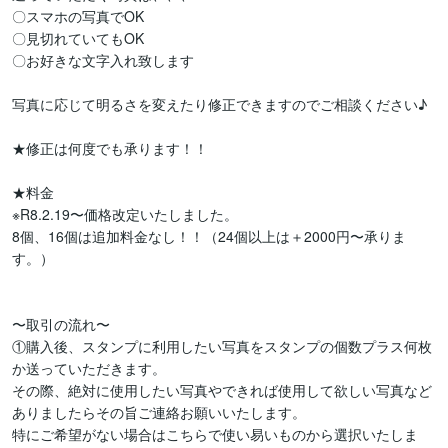
〇スマホの写真でOK

〇見切れていてもOK

〇お好きな文字入れ致します

写真に応じて明るさを変えたり修正できますのでご相談ください♪

★修正は何度でも承ります！！

★料金

※R8.2.19〜価格改定いたしました。

8個、16個は追加料金なし！！（24個以上は＋2000円〜承りま
す。）

〜取引の流れ〜

①購入後、スタンプに利用したい写真をスタンプの個数プラス何枚
か送っていただきます。

その際、絶対に使用したい写真やできれば使用して欲しい写真など
ありましたらその旨ご連絡お願いいたします。

特にご希望がない場合はこちらで使い易いものから選択いたしま