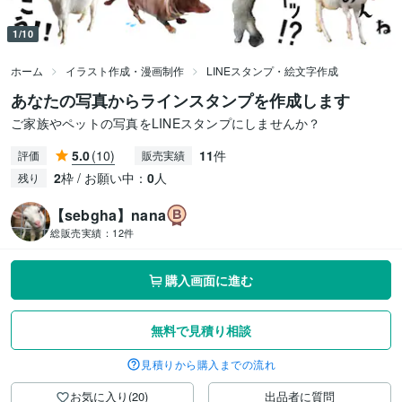
1/10
ホーム
イラスト作成・漫画制作
LINEスタンプ・絵文字作成
あなたの写真からラインスタンプを作成します
ご家族やペットの写真をLINEスタンプにしませんか？
5.0
(10)
11
件
評価
販売実績
2
枠 / お願い中：
0
人
残り
【sebgha】nana
総販売実績：
12件
購入画面に進む
無料で見積り相談
見積りから購入までの流れ
お気に入り(20)
出品者に質問