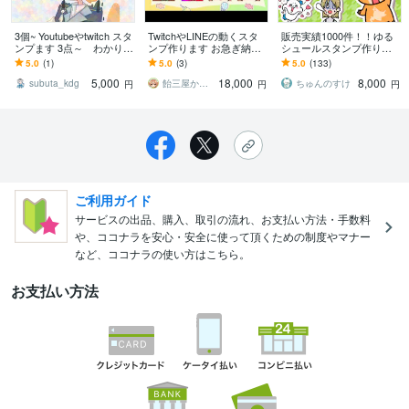
3個~ Youtubeやtwitch スタ
TwitchやLINEの動くスタ
販売実績1000件！！ゆる
ンプます 3点～ わかりや
ンプ作ります お急ぎ納品
シュールスタンプ作りま
すくて可愛いスタンプの
可！お気軽にご相談くだ
す 思わず二度見！ゆるシ
5.0
(1)
5.0
(3)
5.0
(133)
作成おまかせください！
さいませ。
ュールな可愛さ
5,000
18,000
8,000
subuta_kdg
飴三屋かんろ
ちゅんのすけ
円
円
円
ご利用ガイド
サービスの出品、購入、取引の流れ、お支払い方法・手数料
や、ココナラを安心・安全に使って頂くための制度やマナー
など、ココナラの使い方はこちら。
お支払い方法