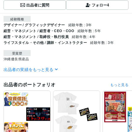
出品者に質問
フォロー
4
経験職種
デザイナー / グラフィックデザイナー
経験年数 : 3年
経営・マネジメント / 経営者・CEO・COO
経験年数 : 5年
経営・マネジメント / 取締役・執行役員
経験年数 : 4年
ライフスタイル・その他 / 講師・インストラクター
経験年数 : 3年
受賞歴
沖縄優良県産品
出品者の実績をもっと見る
資格・検定
宅地建物取引士（旧 宅地建物取引主任者）
取得年 : 2023年
出品者のポートフォリオ
もっと見る
ビジネス・クリエイティブツール
Wix:3年
ペライチ:1年
Excel:10年
Google スプレッドシート:5年
Google ドキュメント:5年
PowerPoint:10年
Word:10年
BASE:5年
freee:5年
Adobe Photoshop:4年
Adobe Illustrator:3年
語学力
英語
日常会話レベル