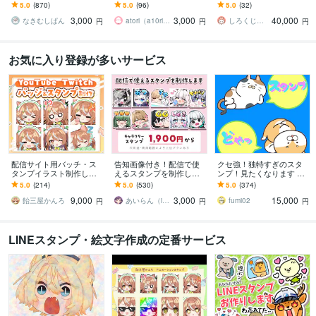
Tube/tiktok配信用スタンプ
ます 企業実績多数有！Yo
INE、YouTube、Twitch用
5.0
(870)
5.0
(96)
5.0
(32)
制作
uTube・Twitch・TikTok☆
アニメスタンプ制作☆
3,000
3,000
40,000
なきむしぱん
atori（a10ri_p）
しろくじらプラスし
円
円
円
お気に入り登録が多いサービス
配信サイト用バッチ・ス
告知画像付き！配信で使
クセ強！独特すぎのスタ
タンプイラスト制作しま
えるスタンプを制作しま
ンプ！見たくなります 大
す 企業実績あり！メンバ
す アニメーションスタン
手企業様お墨付きクオリ
5.0
(214)
5.0
(530)
5.0
(374)
ーシップやサブスク特典
プも対応はじめました！
ティ！キャラ映え間違い
9,000
3,000
15,000
に最適！
ナシ！
飴三屋かんろ
あいらん（iran_stn）
fumi02
円
円
円
LINEスタンプ・絵文字作成の定番サービス