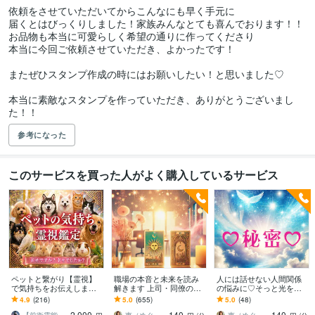
依頼をさせていただいてからこんなにも早く手元に

届くとはびっくりしました！家族みんなとても喜んでおります！！

お品物も本当に可愛らしく希望の通りに作ってくださり

本当に今回ご依頼させていただき、よかったです！

またぜひスタンプ作成の時にはお願いしたい！と思いました♡

本当に素敵なスタンプを作っていただき、ありがとうございまし
た！！
参考になった
このサービスを買った人がよく購入しているサービス
ペットと繋がり【霊視】
職場の本音と未来を読み
人には話せない人間関係
で気持ちをお伝えします
解きます 上司・同僚の本
の悩みに♡そっと光を灯
何を考えているのか、普
心を霊感タロットで明か
します 心のもつれをほど
4.9
(216)
5.0
(655)
5.0
(48)
段聞けない事がわかりま
し安心できる未来へ♡
き♡未来に光を霊感タロ
2,000
140
140