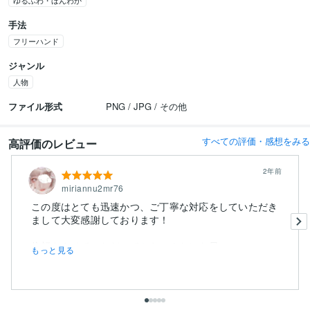
ゆるふわ・ほんわか
手法
フリーハンド
ジャンル
人物
ファイル形式
PNG / JPG / その他
すべての評価・感想をみる
高評価のレビュー
2年前
miriannu2mr76
この度はとても迅速かつ、ご丁寧な対応をしていただき
まして大変感謝しております！
依頼をさせていただいてからこんなにも早...
もっと見る