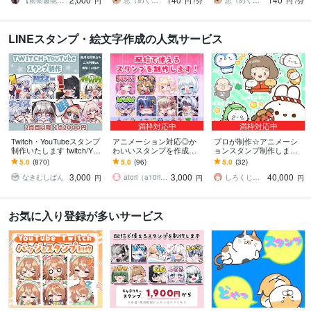
す
ットで届けます♡
【前衛靈能者】ジャン
恵（めぐみ）アイリッシュタロット鑑定師
恵（めぐみ）アイリッシュタロット鑑定師
円
円
/分
円
/分
LINEスタンプ・絵文字作成の人気サービス
満枠対応中
満枠対応中
Twitch・YouTubeスタンプ
アニメーション対応◎か
プロが制作☆アニメーシ
制作いたします twitch/You
わいいスタンプを作成し
ョンスタンプ制作します L
Tube/tiktok配信用スタンプ
ます 企業実績多数有！Yo
INE、YouTube、Twitch用
5.0
(870)
5.0
(96)
5.0
(32)
制作
uTube・Twitch・TikTok☆
アニメスタンプ制作☆
3,000
3,000
40,000
なきむしぱん
atori（a10ri_p）
しろくじらプラスし
円
円
円
お気に入り登録が多いサービス