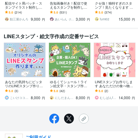
配信サイト用バッチ・ス
告知画像付き！配信で使
クセ強！独特すぎのスタ
タンプイラスト制作しま
えるスタンプを制作しま
ンプ！見たくなります 大
す 企業実績あり！メンバ
す アニメーションスタン
手企業様お墨付きクオリ
5.0
(214)
5.0
(531)
5.0
(374)
ーシップやサブスク特典
プも対応はじめました！
ティ！キャラ映え間違い
9,000
3,000
15,000
に最適！
ナシ！
飴三屋かんろ
あいらん（iran_stn）
fumi02
円
円
円
LINEスタンプ・絵文字作成の定番サービス
あなたの気持ちにピッタ
ゆるくてシュール！ライ
LINEスタンプお作りしま
リのLINEスタンプ作りま
ン絵文字・スタンプ作成
す あなただけの食べ物キ
す 返信早め！丁寧なリス
します ペットや似顔絵、
ャラスタンプをお作りし
5.0
(3)
5.0
(42)
5.0
(2)
ニングでイメージに近づ
企業のオリジナルキャラ
ます♪
8,000
8,000
14,000
けます！
クターをスタンプに◎
こいけココナラ
にしだまんまる
むしぱんfoodillust
円
円
円
ご利用ガイド