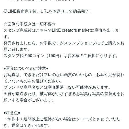
③LINE審査完了後、URLをお送りして納品完了！

☆面倒な手続きは一切不要☆

スタンプ完成後はこちらでLINE creators marketに審査を出しま
す。

発売されましたら、お手数ですがスタンプショップにてご購入をお
願い致します。

スタンプ代の50コイン（150円）はお客様のご負担になります。

●写真についてのご注意●

お写真は、できるだけブレのない画質のいいもの、お耳や足が切れ
ていないものをお選びください。

ブランドや商品名などは審査通過しない可能性があります。

画質が暗過ぎたり、被写体が小さすぎるお写真は写真の差替えをお
願いする場合がございます。

●注意点●

・制作中１週間以上ご連絡がない場合はクローズとさせていただ
き、返金はできかねます。
