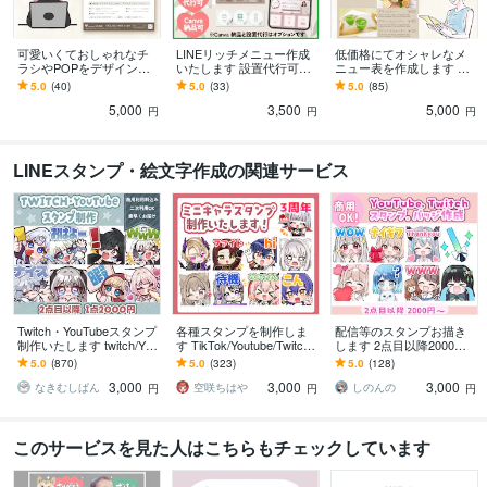
可愛いくておしゃれなチ
LINEリッチメニュー作成
低価格にてオシャレなメ
ラシやPOPをデザインし
いたします 設置代行可！
ニュー表を作成します お
ます 修正無制限、メッセ
ラインクーポンやリッチ
店や美容院、キッチンカ
5.0
(40)
5.0
(33)
5.0
(85)
ージにて相談だけでもO
メッセージも対応可能で
ーのメニュー表なんでも
5,000
3,500
5,000
K！お気軽にどうぞ！
す。
相談ください！
円
円
円
LINEスタンプ・絵文字作成の関連サービス
Twitch・YouTubeスタンプ
各種スタンプを制作しま
配信等のスタンプお描き
制作いたします twitch/You
す TikTok/Youtube/Twitch
します 2点目以降2000
Tube/tiktok配信用スタンプ
など各種対応中！
円。GIFアニメーションス
5.0
(870)
5.0
(323)
5.0
(128)
制作
タンプも！
3,000
3,000
3,000
なきむしぱん
空咲ちはや
しのんの
円
円
円
このサービスを見た人はこちらもチェックしています