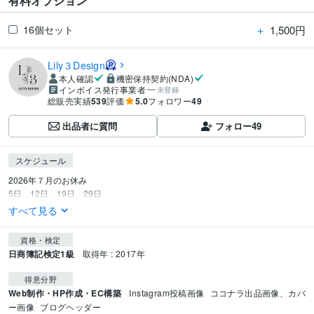
有料オプション
＋
1,500円
16個セット
Lily３Design
本人確認
機密保持契約(NDA)
インボイス発行事業者
未登録
総販売実績
539
評価
5.0
フォロワー
49
出品者に質問
フォロー
49
スケジュール
2026年７月のお休み

5日、12日、19日、29日
すべて見る
資格・検定
日商簿記検定1級
取得年 : 2017年
得意分野
Web制作・HP作成・EC構築
Instagram投稿画像
ココナラ出品画像、カバ
ー画像
ブログヘッダー