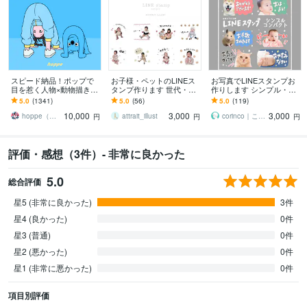
スピード納品！ポップで
お子様・ペットのLINEス
お写真でLINEスタンプお
目を惹く人物×動物描きま
タンプ作ります 世代・性
作りします シンプル・コ
す 挿絵・動画・グッズな
別問わず、シンプルが好
ンパクトなデザイン｜ど
5.0
(1341)
5.0
(56)
5.0
(119)
ど鮮やかな配色で個性を
きなあなたに！
んなお写真もご相談下さ
10,000
3,000
3,000
出したい方へ
い
hoppe（ほっぺ）
attrait_illust
corinco｜こりんこ
円
円
円
評価・感想（3件）- 非常に良かった
5.0
総合評価
星5 (非常に良かった)
3件
星4 (良かった)
0件
星3 (普通)
0件
星2 (悪かった)
0件
星1 (非常に悪かった)
0件
項目別評価