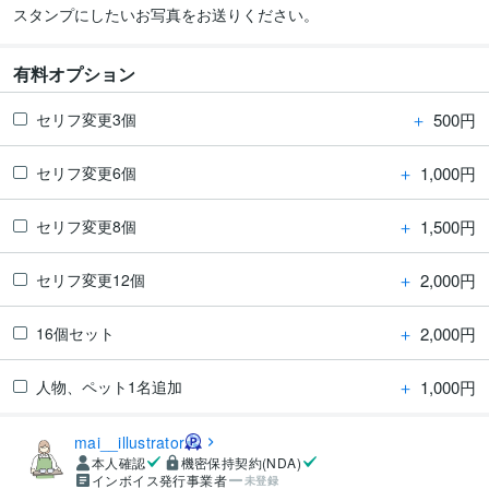
スタンプにしたいお写真をお送りください。
有料オプション
＋
500円
セリフ変更3個
＋
1,000円
セリフ変更6個
＋
1,500円
セリフ変更8個
＋
2,000円
セリフ変更12個
＋
2,000円
16個セット
＋
1,000円
人物、ペット1名追加
mai__illustrator
本人確認
機密保持契約(NDA)
インボイス発行事業者
未登録