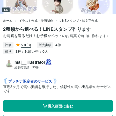
1/5
ホーム
イラスト作成・漫画制作
LINEスタンプ・絵文字作成
2種類から選べる！LINEスタンプ作ります
お写真を送るだけ！お子様やペットのお写真で自由に作れます♩
5.0
(3)
4
件
評価
販売実績
3
枠 / お願い中：
0
人
残り
mai__illustrator
総販売実績：
93件
プラチナ認定者の
サービス
直近3ヶ月で高い実績を維持した、信頼性の高い出品者のサービス
です
購入画面に進む