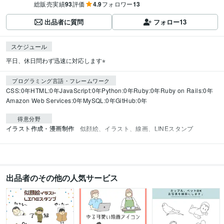
総販売実績
93
評価
4.9
フォロワー
13
出品者に質問
フォロー
13
スケジュール
平日、休日問わず迅速に対応します⭐︎
プログラミング言語・フレームワーク
CSS:0年
HTML:0年
JavaScript:0年
Python:0年
Ruby:0年
Ruby on Rails:0年
Amazon Web Services:0年
MySQL:0年
GitHub:0年
得意分野
イラスト作成・漫画制作
似顔絵、イラスト、線画、LINEスタンプ
出品者のその他の人気サービス