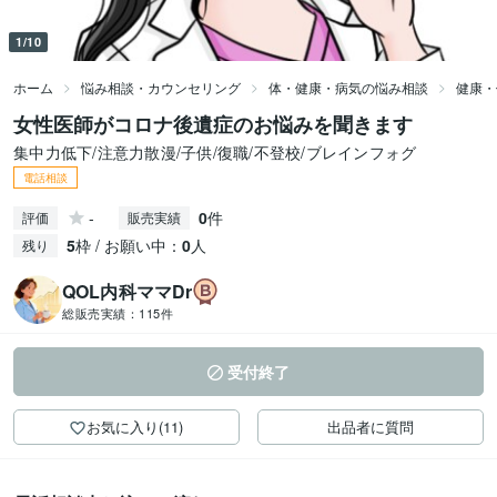
1/10
ホーム
悩み相談・カウンセリング
体・健康・病気の悩み相談
健康・
女性医師がコロナ後遺症のお悩みを聞きます
集中力低下/注意力散漫/子供/復職/不登校/ブレインフォグ
電話相談
-
0
件
評価
販売実績
5
枠 / お願い中：
0
人
残り
QOL内科ママDr
総販売実績：
115件
受付終了
お気に入り(11)
出品者に質問