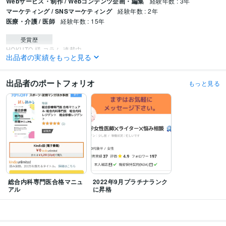
Webサービス・制作 / Webコンテンツ企画・編集
経験年数 : 3年
マーケティング / SNSマーケティング
経験年数 : 2年
医療・介護 / 医師
経験年数 : 15年
受賞歴
HOKUTO 様 コラム 連載中
出品者の実績をもっと見る
資格・検定
医師
取得年 : 2008年
出品者のポートフォリオ
もっと見る
ビジネス・クリエイティブツール
Google ドキュメント:3年
得意分野
悩み相談・カウンセリング
医療相談
恋愛
育児
不登校
発達障害
医療
健康
認知症
女性医師
健診
栄養
語学力
英語
日常会話レベル
総合内科専門医合格マニュ
2022年9月プラチナランク
アル
に昇格