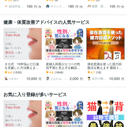
一緒に前向きな選択を探
師】の手法で、さまざま
怖！検査・病気が怖い・
160
180
100
していきませんか？
な相談に乗ります
不安なあなたへ
妊活不妊治療総合カウンセリング 松本悠利
マインドレジリエンス
香西 浬希（こうざい りの）カウンセラー
円
/分
円
/分
円
/分
健康・体質改善アドバイスの人気サービス
タカ式 10年悩んだ口臭
産婦人科医がエコーの性
潜在意識を使った視力回
を克服した方法教えます
別予測と見え方を解説し
復法を教えます 眼筋トレ
本田式口臭外来でもダメ
ます 性別予測が可能か不
ーニングだけではダメ！
4.8
(1530)
4.8
(1849)
4.7
(18)
だった口臭を克服した方
安な方はお見積もりから
脳のブレーキを外すメソ
10,000
2,000
10,000
法
無料で確認可
ッド
⭐︎タカ⭐︎
とんたん 周産期専門医 超音波専門医
自力で視力回復した人
円
円
円
お気に入り登録が多いサービス