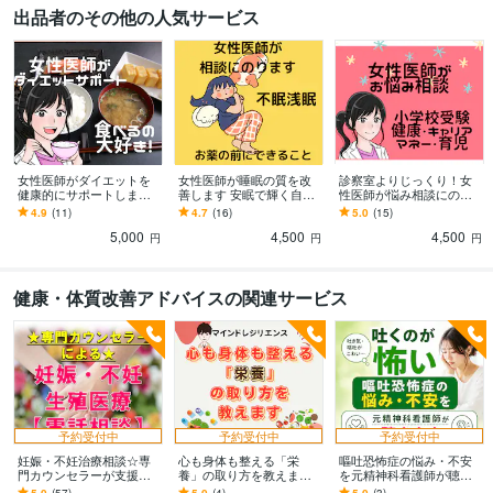
出品者のその他の人気サービス
女性医師がダイエットを
女性医師が睡眠の質を改
診察室よりじっくり！女
健康的にサポートします
善します 安眠で輝く自分
性医師が悩み相談にのり
減量/糖尿病、高血圧症、
に会おう^^不眠/睡眠薬/漢
ます 健康相談/お受験/女
4.9
(11)
4.7
(16)
5.0
(15)
慢性腎臓病/透析/女医
方/女医
医/介護/医療/専門医取得/
5,000
4,500
4,500
キャリア
円
円
円
健康・体質改善アドバイスの関連サービス
予約受付中
予約受付中
予約受付中
妊娠・不妊治療相談☆専
心も身体も整える「栄
嘔吐恐怖症の悩み・不安
門カウンセラーが支援し
養」の取り方を教えます
を元精神科看護師が聴き
ます 専門カウンセラーと
【分子栄養学＋公認心理
ます 吐くことが怖い！恐
5.0
(57)
5.0
(4)
5.0
(3)