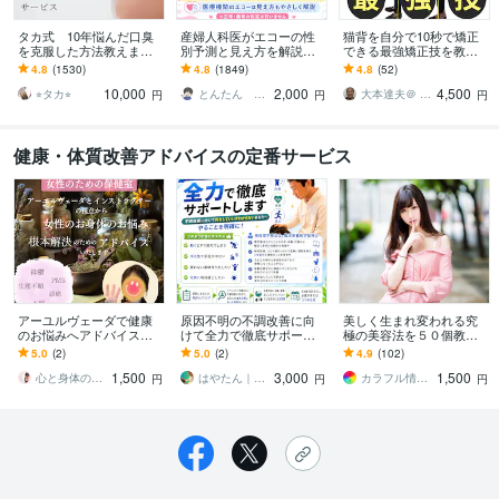
タカ式 10年悩んだ口臭
産婦人科医がエコーの性
猫背を自分で10秒で矯正
を克服した方法教えます
別予測と見え方を解説し
できる最強矯正技を教え
本田式口臭外来でもダメ
ます 性別予測が可能か不
ます 体の軸の第一人者
4.8
(1530)
4.8
(1849)
4.8
(52)
だった口臭を克服した方
安な方はお見積もりから
が、発見した10秒ででき
10,000
2,000
4,500
法
無料で確認可
る猫背姿勢矯正法
⭐︎タカ⭐︎
とんたん 周産期専門医 超音波専門医
大本達夫＠ 姿動軸 体の軸を作る第一人者
円
円
円
健康・体質改善アドバイスの定番サービス
アーユルヴェーダで健康
原因不明の不調改善に向
美しく生まれ変われる究
のお悩みへアドバイスし
けて全力で徹底サポート
極の美容法を５０個教え
ます 生理不順や不眠、便
します 不調改善に向けて
ます おかげさまで本当に
5.0
(2)
5.0
(2)
4.9
(102)
秘や浮腫などの不調でお
何をしていいかわからな
よく売れてます‼️
1,500
3,000
1,500
辛い方のサポート！
い方へやることを明確に
心と身体の保健室 小粒の部屋
はやたん｜優しく執筆・運用・健康サポート
カラフル情報誌 売上アップ術を出品中
円
円
円