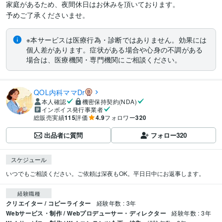
家庭があるため、夜間休日はお休みを頂いております。

予めご了承くださいませ。
※本サービスは医療行為・診断ではありません。効果には
個人差があります。症状がある場合や心身の不調がある
場合は、医療機関・専門機関にご相談ください。
QOL内科ママDr
本人確認
機密保持契約(NDA)
インボイス発行事業者
総販売実績
115
評価
4.9
フォロワー
320
出品者に質問
フォロー
320
スケジュール
いつでもご相談ください。ご依頼は深夜もOK。平日日中にお返事します。
経験職種
クリエイター / コピーライター
経験年数 : 3年
Webサービス・制作 / Webプロデューサー・ディレクター
経験年数 : 3年