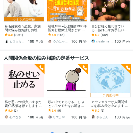
今すぐ相談可能
私も経験者☆恋愛、家族
福祉13年×心理相談1300件
自分は軽く扱われてい
間の悩み他お話しお聴き
認知行動療法聞きます コ
る…抜け出すお手伝いを
します 心理カウンセラー
コナラ10年1300件で人間
します バカにされる、都
5.0
(3961)
5.0
(165)
5.0
(132)
が恋愛・復縁・夫婦問題
関係の悩みに寄り添いア
合よく使われる、マウン
100
100
100
等☆解決策を共有します
ドバイス
トを取られるとき
ヒロ☆カウンセリング＆コンサルティング
心のにゃん友 ゆかこ【うつ・復縁相談】
create my life
円
/分
円
/分
円
/分
人間関係全般の悩み相談の定番サービス
予約受付中
私が悪いの/背負いすぎた
頭の中でぐるぐる…しぶ
カウンセラーが人間関係
責任感/解きほぐします 矛
といモヤモヤをお聴きし
のお悩み受け止めます 心
盾した心の動きは、心が
ます 気になって仕方がな
理学的知見からあなたと
5.0
(2)
5.0
(5)
5.0
(5)
深く傷ついてきたからで
い…、言葉に出してスッ
あの人について読み解い
100
100
100
す
キリ✨
ていきましょう
心つなぎ＊かずみ＊
リエ_Rie
さらせんせい
円
/分
円
/分
円
/分