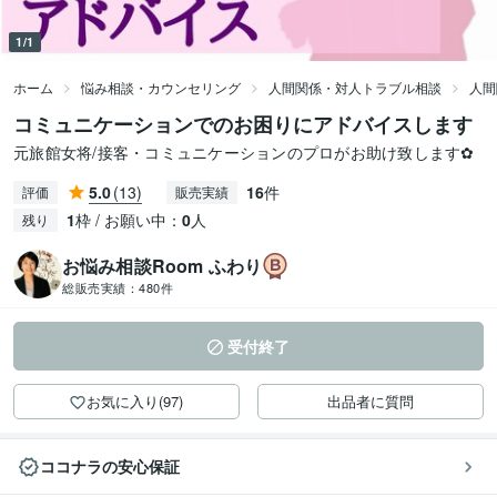
1/1
ホーム
悩み相談・カウンセリング
人間関係・対人トラブル相談
人間
コミュニケーションでのお困りにアドバイスします
元旅館女将/接客・コミュニケーションのプロがお助け致します✿
5.0
(13)
16
件
評価
販売実績
1
枠 / お願い中：
0
人
残り
‪‬お悩み相談Room‪ ふわり
総販売実績：
480件
受付終了
お気に入り(97)
出品者に質問
ココナラの安心保証