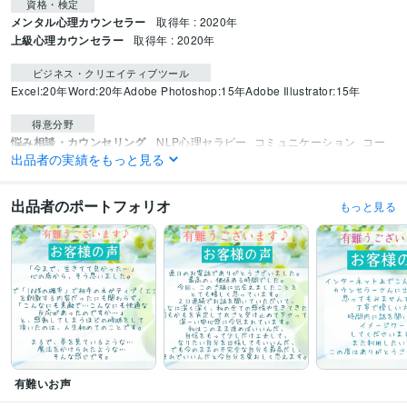
資格・検定
メンタル心理カウンセラー
取得年 : 2020年
上級心理カウンセラー
取得年 : 2020年
ビジネス・クリエイティブツール
Excel:20年
Word:20年
Adobe Photoshop:15年
Adobe Illustrator:15年
得意分野
悩み相談・カウンセリング
NLP心理セラピー
コミュニケーション
コー
出品者の実績をもっと見る
チング
自己受容
カウンセリング
悩み相談
心理セラピー
トラウマ相談
コーチング
人間関係
恋愛・不倫
コミュニケーション
出品者のポートフォリオ
もっと見る
ビジネス代行・事務代行
接客
クレーム対応
職場でのコミュニケーショ
ン
ホテル・旅館、クチコミへの返信
有難いお声