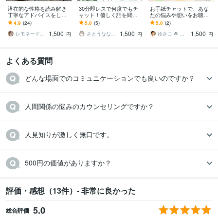
潜在的な性格を読み解き
30分即レスで何度でもチ
お手紙チャットで、あな
丁寧なアドバイスをしま
ャット！優しく話を聞き
たの悩みや想いをお聴き
す チャットで話す⇒明日
ます 回数無制限♫延長で
します 人間関係/子育て/家
4.9
(24)
5.0
(5)
5.0
(2)
が笑顔になるためのマイ
きます！悩み相談、愚
族/仕事/将来…色んなモヤ
1,500
1,500
1,500
ンドシフトチェンジ
痴、雑談、LINE感覚
モヤを言語化☆
レモネードでも飲みながら～いづ
さとうなな Satoo00
ゆさこ ☘ 心和らぐ拠り所
円
円
円
よくある質問
どんな場面でのコミュニケーションでも良いのですか？
人間関係の悩みのカウンセリングですか？
人見知りが激しく無口です。
500円の価値がありますか？
評価・感想（13件）- 非常に良かった
5.0
総合評価