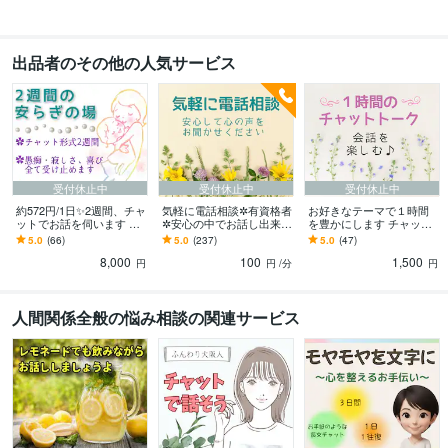
出品者のその他の人気サービス
受付休止中
受付休止中
受付休止中
約572円/1日✨2週間、チャ
気軽に電話相談✲有資格者
お好きなテーマで１時間
ットでお話を伺います 甘
✲安心の中でお話し出来ま
を豊かにします チャット
える場所がない・心のよ
す どんなお悩みでもどう
で広がる会話☆コミュニ
5.0
(66)
5.0
(237)
5.0
(47)
り所が欲しい・安心した
ぞ♪誠意をもち真摯に全て
ケーションの魅力をお届
8,000
100
1,500
い…そんな方へ
を受け止めます。
け☆
円
円
/分
円
人間関係全般の悩み相談の関連サービス