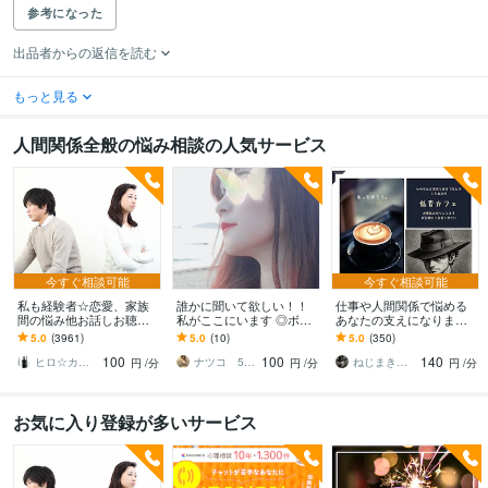
参考になった
出品者からの返信を読む
もっと見る
人間関係全般の悩み相談の人気サービス
今すぐ相談可能
今すぐ相談可能
私も経験者☆恋愛、家族
誰かに聞いて欲しい！！
仕事や人間関係で悩める
間の悩み他お話しお聴き
私がここにいます ◎ボイ
あなたの支えになります /
します 心理カウンセラー
スサンプルあり◎ゆっく
ほっと一息、あたたかく
5.0
(3961)
5.0
(10)
5.0
(350)
が恋愛・復縁・夫婦問題
り丁寧にお話お聴きしま
てやわらかい時間を低音
100
100
140
等☆解決策を共有します
す。
と共に
ヒロ☆カウンセリング＆コンサルティング
ナツコ 50代女性 ８月限定お値下げ中！
ねじまき鳥_nezimakidori
円
/分
円
/分
円
/分
お気に入り登録が多いサービス