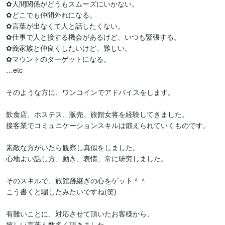
✿人間関係がどうもスムーズにいかない。

✿どこでも仲間外れになる。

✿言葉が出なくて人と話したくない。

✿仕事で人と接する機会があるけど、いつも緊張する。

✿義家族と仲良くしたいけど、難しい。

✿マウントのターゲットになる。

…etc

そのような方に、ワンコインでアドバイスをします。

飲食店、ホステス、販売、旅館女将を経験してきました。

接客業でコミュニケーションスキルは鍛えられていくものです。

素敵な方がいたら観察し真似をしました。

心地よい話し方、動き、表情、常に研究しました。

そのスキルで、旅館跡継ぎの心をゲット＾＾

こう書くと騙したみたいですね(笑)

有難いことに、対応させて頂いたお客様から、

嬉しい言葉も数多く頂きました。
