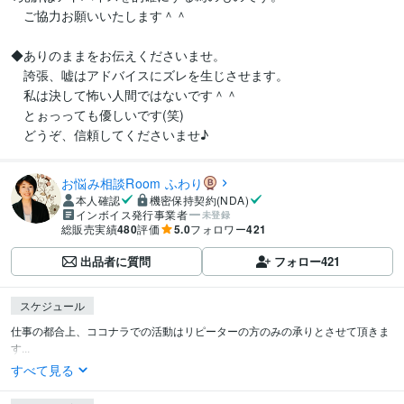
　ご協力お願いいたします＾＾

◆ありのままをお伝えくださいませ。

　誇張、嘘はアドバイスにズレを生じさせます。

　私は決して怖い人間ではないです＾＾

　とぉっっても優しいです(笑)

　どうぞ、信頼してくださいませ♪
‪‬お悩み相談Room‪ ふわり
本人確認
機密保持契約(NDA)
インボイス発行事業者
未登録
総販売実績
480
評価
5.0
フォロワー
421
出品者に質問
フォロー
421
スケジュール
仕事の都合上、ココナラでの活動はリピーターの方のみの承りとさせて頂きま
す...
すべて見る