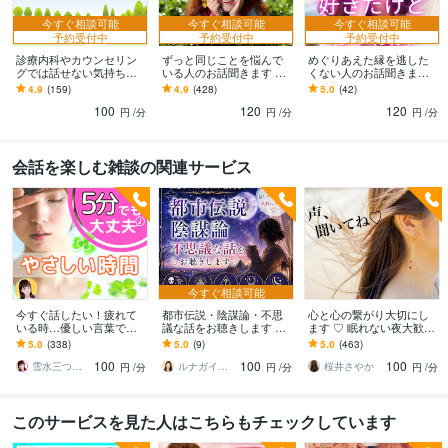
今すぐ相談可能
今すぐ相談可能
今すぐ相談可能
予約受付中
予約受付中
予約受付中
診療内科やカウンセリン
ずっと同じことを悩んで
めぐりあえた縁を逃した
グでは話せない気持ち伺
いる人のお話聞きます 思
くない人のお話聞きます
います ✨相手の表情を読
考のループを止め悩みの
占いジプシーは時間の無
4.9
(159)
4.9
(428)
5.0
(42)
みすぎて自分を見失って
原因を勇気を出して話し
駄。感情のコントロール
100
120
120
いる方のお話聞きます
てみてください
をお手伝いします
円
/分
円
/分
円
/分
会話を楽しむ雑談の関連サービス
今すぐ相談可能
今すぐ話したい！疲れて
都市伝説・陰謀論・不思
心と心の繋がり大切にし
いる時…優しい言葉で話
議な話をお聴きします ☘️
ます ♡ 眠れない夜大歓迎
します 何でもどうぞ✨愚
周りに話しづらい話題も
♡私もなかなか寝れない
5.0
(338)
5.0
(9)
5.0
(463)
痴/恋愛♡/雑談/寂しい/モ
気軽にどうぞ☘️
人なの
100
100
100
ヤモヤ/楽しい♪
雪水三つ葉☘️あったかコミュニケーション
ルナガイド✦ 結月 Yuzuki
桜井さやか
円
/分
円
/分
円
/分
このサービスを見た人はこちらもチェックしています