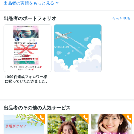
得意分野
出品者の実績をもっと見る
悩み相談・カウンセリング
機能不全家族・うつ・恋愛・人間関係
パワハラ上司
母親との関係
いじめ
人間関係が苦手
家庭不和
出品者のポートフォリオ
会社辞めたい
親から逃げたい
自殺
毒親
愛着障害
もっと見る
1000件達成フォロワー様
に祝っていただきました。
出品者のその他の人気サービス