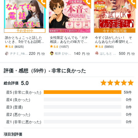
予約受付中
今すぐ相談可能
誰かとちょこっと話した
女性限定 なんでも「ガチ
今すぐ話がしたい！ そ
いとき、5分でもお話聞き
相談」あなたの味方で話
んなあなたの希望叶えま
ます 疲れた～、でもカウ
ます 男性目線で、あなた
す 今日あったことから深
5.0
(8025)
5.0
(1057)
5.0
(5850)
ンセリングじゃない、な
の恋の“答え”を言葉にしま
刻な悩みまで☆何でも打
220
140
500
んとなく雑談聞いて～
す。
ち明けてください。
ナナミ_nanami
桜井 ひかる｜経験豊富の恋愛相談室
はしもと ゆっこ♡救急こころの相談室
円
/分
円
/分
円
/分
評価・感想（59件）- 非常に良かった
5.0
総合評価
星5 (非常に良かった)
59件
星4 (良かった)
0件
星3 (普通)
0件
星2 (悪かった)
0件
星1 (非常に悪かった)
0件
項目別評価