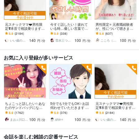
今すぐ相談可能
予約受付中
元スナックママ❤️男性限
今すぐ話したい！疲れて
男性限定⭐️ 元夜職経験者
定❣️本音で相談乗ります
いる時…優しい言葉で話
が、性について聴きます
私に頼ってみませんか❤️
します 何でもどうぞ✨愚
性のお悩みや好きな趣
5.0
(2184)
5.0
(338)
5.0
(637)
味方になります。
痴/恋愛♡/雑談/寂しい/モ
味…安心して打ち明けて
140
100
100
ヤモヤ/楽しい♪
ねʕ•ᴥ•ʔ
いい歳のエリー♡
雪水三つ葉☘️あったかコミュニケーション
こころ（＾_＾）
円
/分
円
/分
円
/分
お気に入り登録が多いサービス
今すぐ相談可能
予約受付中
ちょこっと話したい✨あな
5分でも1分でもOK✨お話
元スナックママ❤️男性限
たのサンドバッグになり
伺わせていただきます 愚
定❣️本音で相談乗ります
ます 女性も大歓迎✨秘密
痴・相談・雑談なんでも
私に頼ってみませんか❤️
5.0
(1762)
5.0
(376)
5.0
(2184)
厳守☘️話すことでお気持
お話ください♪
味方になります。
100
100
140
ちが晴れやかに☘️
まお♫川口茉央♫
shin⭐️
いい歳のエリー♡
円
/分
円
/分
円
/分
会話を楽しむ雑談の定番サービス