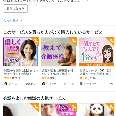
今日も楽しかったです♪ありがとうございました(^^)
参考になった
もっと見る
このサービスを買った人がよく購入しているサービス
今すぐ相談可能
雑談から深刻な悩みまで✨
介護が必要な御家族を持
お試し１分でもOK！誰か
何でも優しくお聞きしま
つ方のお悩みを解決しま
と繋がりたい気持ち癒し
す 恋愛・人間関係・仕
す ケアマネ経験者の私に
ます あなたが主役/カウン
5.0
(1256)
5.0
(496)
5.0
(5126)
事・職場・家族✅どんな事
とことん頼ってください
セリングじゃない/ただ静
120
120
100
でも受け止めます❗
ね♪
かに寄り添います
なでしこママ ✿ 幸せ案内人
ちひろ❤
おかえり♥️岡えり子
円
/分
円
/分
円
/分
会話を楽しむ雑談の人気サービス