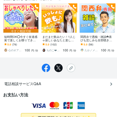
今すぐ相談可能
短時間OK⭕️今すぐ友達感
まだまだ飲みたい！1人じ
関西弁で愚痴・雑談☘️喜
覚で楽しくお喋りできま
ゃ寂しいあなたと楽しみ
びも悲しみも全部聴きま
す 雑談⭐️お試し／クーポ
ます 雑談/話し相手/寂し
す 気ぃ遣わんでOK！素の
5.0
(76)
5.0
(102)
5.0
(56)
ン／相談／愚痴／悩み／
い/愚痴/家飲み/飲み会帰
ままのあなたで気軽に話
100
100
100
ストレス発散☘️
り/サシ飲み
しに来てな♪
心のオアシスまどかの部屋
ちのこ❤️ポジティブカウンセラー
たか／メンタルパートナー
円
/分
円
/分
円
/分
電話相談サービスQ&A
お支払い方法