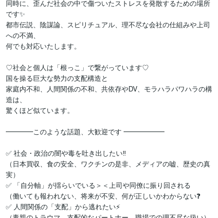
同時に、歪んだ社会の中で傷ついたストレスを発散するための場所
です✨

都市伝説、陰謀論、スピリチュアル、理不尽な会社の仕組みや上司
への不満、

何でも対応いたします。

♡社会と個人は「根っこ」で繋がっています♡

国を操る巨大な勢力の支配構造と

家庭内不和、人間関係の不和、共依存やDV、モラハラパワハラの構
造は、

驚くほど似ています。

━━━━このような話題、大歓迎です ━━━━━━

✅ 社会・政治の闇や毒を吐き出したい‼️ 

（日本買収、食の安全、ワクチンの是非、メディアの嘘、歴史の真
実）

✅ 「自分軸」が揺らいでいる＞＜上司や同僚に振り回される

（働いても報われない、将来が不安、何が正しいかわからない❓

✅ 人間関係の「支配」から逃れたい⚡️ 

（毒親のトラウマ、支配的なパートナー、職場での理不尽な扱い）
