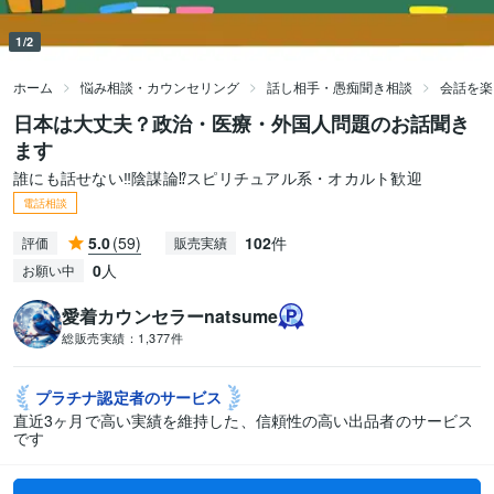
1/2
ホーム
悩み相談・カウンセリング
話し相手・愚痴聞き相談
会話を楽
日本は大丈夫？政治・医療・外国人問題のお話聞き
ます
誰にも話せない‼️陰謀論⁉️スピリチュアル系・オカルト歓迎
電話相談
5.0
(59)
102
件
評価
販売実績
0
人
お願い中
愛着カウンセラーnatsume
総販売実績：
1,377件
プラチナ認定者の
サービス
直近3ヶ月で高い実績を維持した、信頼性の高い出品者のサービス
です