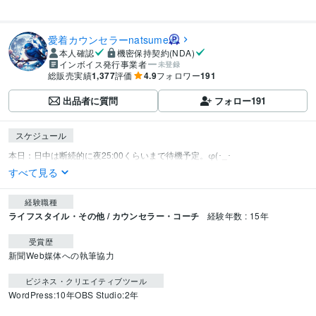
愛着カウンセラーnatsume
本人確認
機密保持契約(NDA)
インボイス発行事業者
未登録
総販売実績
1,377
評価
4.9
フォロワー
191
出品者に質問
フォロー
191
スケジュール
すべて見る
経験職種
ライフスタイル・その他 / カウンセラー・コーチ
経験年数 : 15年
受賞歴
新聞Web媒体への執筆協力
ビジネス・クリエイティブツール
WordPress:10年
OBS Studio:2年