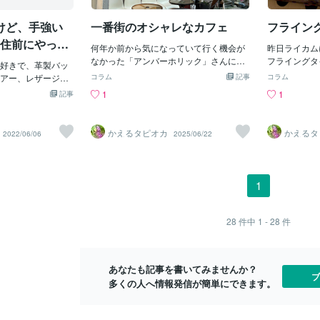
を夢見てるけど、いろんな不安点や疑問
うれしくなかった
コンビニおに
が出てくると思います。「そんなのノリ
た時、近くのイオ
ご」がある
けど、手強い
一番街のオシャレなカフェ
フライン
で行く！」という方はここで『←戻る』
展がやっていまし
きたい方はこ
ボタン押してください。（ここまで読ん
移住前にやって
産展は人気の催事
何年か前から気になっていて行く機会が
昨日ライカム
でいただきありがとうござます）現実派
こと。
ゃがポックルやマ
なかった「アンバーホリック」さんに行
フライングタ
好きで、革製バッ
で慎重に行きたい人はそのままお進みく
たいな人気のある
ってみました。沖縄市のエイサー商品券
がB型作業所
アー、レザージャ
ださい🙇実際、ボク自身がすごく不安で
コラム
記事
コラム
乗せた価格で売ら
も使えるようです。言うてなかなか一番
持ちやすくて
と持って来ました
した。決意したけど本当にやっていける
1
1
記事
産展で買うことに
街には行かないんですよね。カフェラテ
す。週一通所
でポツポツとカビ
かな？と、、嫁さんは、ボクよりもっと
。ネットで買った
とフロランタンでおやつにしました。テ
のものを持っ
的に大量発生して
現実派でお互い慎重に話し合いながら来
りポイントがつく
イクアウトもできるようです。これから
す。今回はド
の発生しやすい条
ました。２人とも沖縄に来るまで実家か
かえるタピオカ
かえるタ
2022/06/06
2025/06/22
。
も長くお店を続けられることを祈りま
回はまた違う
湿度70％で、沖繩
ら出たことなかったし、ボクは仕事も親
す。
の中をぐるっ
る時期がとても多
が開業した店を一緒にやってたので、ろ
ァベットスタ
比較的晴れが続く
くに社会を知らないままでした。いわ
段が600円
りケアもしていた
ば、親元から離れたことありませんでし
1
みました。お
は日照時間も少な
た。現在、一人暮らしや会社勤めしてる
たら、めちゃ
アを怠ったのも大
人は沖縄でもやっていけると思います。
いにインクが
 苦肉の策として
こんなボクでも5年間、生活していけてい
28
件中
1 - 28
件
で、インクが
くないアイテムは
るので笑たくさん疑問点がある中、本日
ですね。缶の
ています。専門的
は「沖縄移住前に知っておきたいこと3
て、いいお買
ませんが、湿気が
選」お伝えしたいと思います。沖縄移住
あなたも記事を書いてみませんか？
保管の革バック２
前に知っておきたいこと3選１．送料と物
ブ
多くの人へ情報発信が簡単にできます。
グローブはカビて
流問題沖縄に住んでわかったこと。送料
生活してみて感じる
や物流の問題です。送料問題例
あまり革製品が活