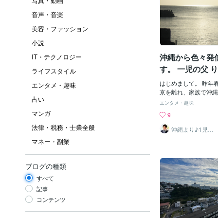
写真・動画
音声・音楽
美容・ファッション
小説
沖縄から色々発
IT・テクノロジー
す。 一児の父 
ライフスタイル
はじめまして。 昨年
エンタメ・趣味
京を離れ、家族で沖縄
占い
て参りました。40代
エンタメ・趣味
す。 趣味はマリンス
マンガ
9
グ、バレーボールと体
法律・税務・士業全般
の他、車やロードバイ
沖縄より♪1児の
パパ りゅう
最近は三歳になる息子
マネー・副業
の楽しみです。ココナ
ナラブログをスタート
色々なサービスを提供
ブログの種類
貰えるよう頑張ります
すべて
テンツは少ないですが
く予定です。こんなサ
記事
いな等、ご要望があれ
コンテンツ
い。どうぞよろしくお
う