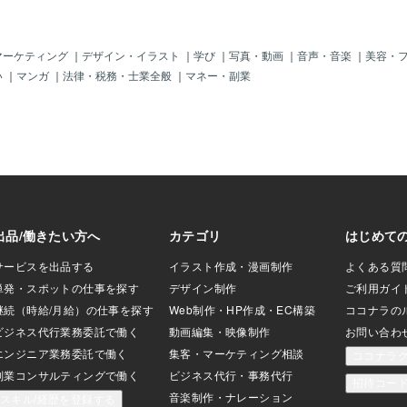
かなと思っていま
けに残念です
も処分するのも愛
 沖縄でも皮製品
マーケティング
｜
デザイン・イラスト
｜
学び
｜
写真・動画
｜
音声・音楽
｜
美容・
リユースショップ
い
｜
マンガ
｜
法律・税務・士業全般
｜
マネー・副業
の気候のせいで、
い条件で買い取っ
あります。 余裕
てられるなら、是
れて、沖縄での使
ものは本土のリユ
ってもらうことを
ます。