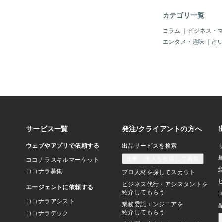
躍する環境ではないの
す。革製品が好きなだ
カテゴリ一覧
が、、、とは良いって
着があり出来ないし、
コラム
｜
ビジネス・
を買い取りしてくれる
エンタメ・趣味
｜
占
もありますが、先ほど
本土ほど需要がなくい
てもらえない可能性が
を持って移住計画を立
非、革製品の仕訳をさ
用イメージが湧かない
ースショップで買い取
強くお薦めし