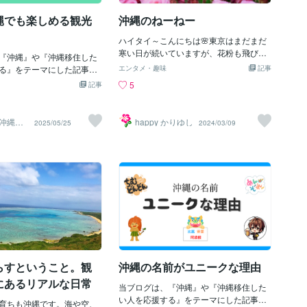
も、夏バテ対策やダイエット
こと」「まだ新居が決まっていないこ
上手に取り入れてみてくだ
と」を投稿したところ、10年来のお客様
縄でも楽しめる観光
沖縄のねーねー
から「アパートを貸します」とありがた
いご連絡をいただきました。本当に感謝
ハイタイ～こんにちは🌸東京はまだまだ
の気持ちでいっぱいです！人のご縁に感
寒い日が続いていますが、花粉も飛び始
『沖縄』や『沖縄移住した
謝✨【今後の活動について】おかげさま
めて、花粉症の私はそろそろ次の沖縄計
る』をテーマにした記事を
エンタメ・趣味
記事
で、仕事に関するお問い合わせを複数い
画中です✈今日は沖縄の大好きなねーね
どうも、TETSUYAです。
5
記事
ただいております。以前のように店舗で
ーのお話です💛何となく急にねーねーの
したいと思います。ボクは2
治療院を開業する予定はまだありません
こと書いてみたくなりました。十数年前
、石川県から沖縄県へ夫婦で移
が、週2回ほどレンタルスペースを借りて
にひょんなことから知り合って、初めて
。2025年3月現在で6年目
沖縄移
happy かりゆし
2025/05/25
2024/03/09
施術を行う準備を進めています。詳細が
会うのにすごく一緒に居るのが楽で心地
乗りま
沖縄が梅雨入りが発表され
決まり次第、改めてご報告させていただ
良くて、気づいたら里帰りのようにねー
天でも楽しめる観光地を抜
きます。沖縄での新しい生活が始まりま
ねーに会いに行く生活になってました😊
た。参考にしてみてくださ
した。これからまた、たくさんの出逢い
沖縄の女性独特のどっしりしたかっこよ
で読んでいただけたらうれ
と経験を楽しみにしています。沖縄の皆
さと、自然なやさしさ、ユーモア、いい
【沖縄美ら海水族館】（本部
様、どうぞよろしくお願いいたします！
意味で現実的で、何があってもまるっと
けど、やっぱり雨の日には
最後に…実は、初めて自撮りでYouTube
受け入れるたくましさ、時にふわっとし
エザメが泳ぐ大水槽「黒潮
動画を撮ってみました（笑）トークがゆ
がちな私にとっては人生の教科書みたい
見ても圧巻。▶︎ オススメ
っくり過ぎて1.25倍速にしてるので、不
な大きな存在👧仕事やプライベートで例
★【入館チケット】入館前
自然に💦正直、恥ずかしさ全開でした
えば何かあったとき、ねーねーだったら
割引チケットを買うとお得
が、それ以上に難しさを痛感！世のYouT
こんなとき何て言うかな、どんな風に考
て税込み価格です。※WEBチ
u
えるかなって…「それでいいさ～」「焦
らすということ。観
沖縄の名前がユニークな理由
営業時間】8:30～18:30
らなくてもいいさ～」「よんな～よんな
7:30）延長期間：2025年7
にあるリアルな日常
～(ゆっくり)」離れていてもいつもあっ
当ブログは、『沖縄』や『沖縄移住した
31日 8：30～20：00（入
たかさで包まれる感覚✨友達でありお姉
い人を応援する』をテーマにした記事を
00）ナイト期間：2025年8月
育ちも沖縄です。海や空、