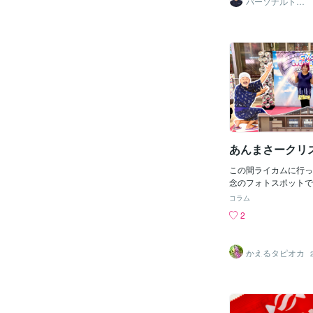
パーソナルトレ
マス、色々と忙しかっ
ーナー 渡辺
ようやく新年を迎えら
は、妻とぶらぶら北谷
にも行きましたが、日
と気候も暖かく、昨年
と比べたら「天と地」
ね。12月にも関わら
ーフィンなどマリンス
もたくさん見えました
寒い沖縄ですが、本当
す。今年も今日まで、
調を崩さないようお気
あんまさークリ
(^_^)新居へ引っ越
子をYoutube更新
この間ライカムに行っ
覧ください(^^)/こ
念のフォトスポットで
は残り２名となりまし
した。３月にも同じ場
コラム
とうございます♪
ですが、ありんくりん
2
セールが控えていたん
一般人感w左側はキラ
ですけれどね。３月ご
かえるタピオカ
ルがあちこちにいたん
エ＋普段着の川ちゃん
ガレッジセールが撤去
期間終了なんでしょう
ジセールはコザんちゅ