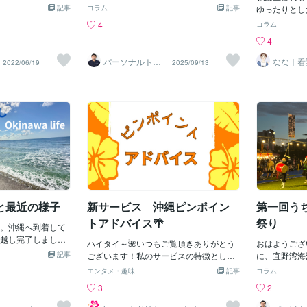
自分らしく生きて
晴れマークが並
ました。調べてみると『AMERICA FEST
記事
コラム
記事
1日～8月31日
ゆったりとし
近ありました。今
メから解放されそ
2025』が開催中！こんな機会も滅多にな
切 20:00
中で育ってき
4
コラム
、長く感じていた
末をお過ごしくだ
いので、参加してきました。このイベン
（豊見城市）
済的な理由で
4
な気持ちです。25
トは、嘉手納基地が一般に開放され、日
映像や光を使
学し、働きな
ごし、名古屋に再び
米の文化交流を深める貴重な機会となっ
ングモール「
した。結婚し
パーソナルトレ
なな｜看
2022/06/19
2025/09/13
弟との時間を満喫
ているとのことです。会場には、多くの
ーナー 渡辺
マの愚痴
されているの
一緒に、私の
ったです。甥っ子
展示やデモンストレーションがあり、ア
オススメ度：
います。実は
もたちをたくさん
メリカの文化や最先端技術を体感できる
ト】【営業時間
くれた当初は
も叶いました。短
内容でした。さらに、アメリカならでは
業）【おきな
た気持ちでし
ったという思いも
のグルメやエンターテイメント も充実し
縄の伝統文化
で、人も優し
いて】施術の方
ており、異文化を身近に感じることがで
まったテーマ
う」――観光
は宜野湾又は浦添
きました操縦室いれてもらったり、記念
は屋内で1k
の魅力は、確
を借りる予定をし
撮影してもらいました。かき氷を食べた
ーも室内で見
に生活を始め
追ってご報告させ
り、大きなピザも帰りに購入して美味し
★★★★【入
のギャップは
沖縄の皆様どうぞ
く食べました。沖縄に住んでいると海外
小人 1,00
まず、収入。
ます！！
を身近に感じられます🌍^ ^
時と比べると
と最近の様子
新サービス 沖縄ピンポイン
第一回う
の選択肢も限
ルがあっても
トアドバイス🌴
祭り
。沖縄へ到着して
きません。同
越し完了しまし
ハイタイ～🌺いつもご覧頂きありがとう
大きな差があ
おはようございま
仮の住まいをお客
記事
ございます！私のサービスの特徴とし
も、「沖縄は
に、宜野湾海
だただ感謝。本当
て、ある程度のお時間をかけて丁寧にお
ちですが、そ
ちゅエイサー
エンタメ・趣味
記事
コラム
した。そして、入
届けさせて頂いてきたのですが、最近ま
車がない分普
実は1週間前
3
2
・・引っ越し・住
とまった時間の確保が難しくなりつつあ
のでガソリン
て、それまで
き・仕事・クリス
り、結果的にサービス休止期間が長くな
用品も、内地
初開催という