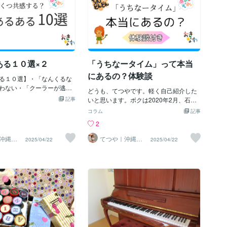
ソラシドエア、Air Doの車いす予約もで
きちゃうんです。ついでに座席指定もこ
の電話番号でやってくれました。最初に
ANAに電話をすればよかったです。
ある１０選×２
「うちなータイム」って本当
にあるの？体験談
る１０選】・「なんくるな
わない・「クーラーが逃げ
どうも、てつやです。軽く自己紹介した
「内地」という言葉を普通
記事
いと思います。ボクは2020年2月、石川
たら「だからよ〜」・冬で
県から沖縄県へ夫婦で移住してきまし
コラム
記事
いる・海は見るもので泳が
た。2025年3月現在で6年目になります。
2
量がやたら多い・子供が
最後まで読んでいただけたらうれしいで
」言う・車社会すぎて免許
す😊※ボクの体験談として読んでいただ
沖縄移
てつや｜沖縄移
2025/04/22
2025/04/22
移住者の多さに驚く【沖縄
乗りま
住の相談乗りま
きたいです。結論：「うちなータイム」
す
選】・「ハブ注意」の看板
は存在します！しかし、なんでもかんで
ったく出ない・うちなーぐ
も「うちなータイム」で動いてるわけで
が意外と少ない・卒業式に
はありません。これはあくまで「昔なが
ける・お盆の時期は家の前
らの沖縄の雰囲気」を表す言葉であり、
回ってくる・冬は20℃以下
すべての沖縄県民が時間にルーズという
言う・ヤギ汁は好き嫌いが
わけではありません。特に、都市部やビ
れる・台風の強弱はユニオ
ジネスの場では本土と変わらない時間感
縄そば」を「そば」と言
覚の人も多く、観光業や県外との取引が
麦は「日本そば」と言う・