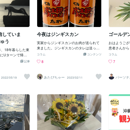
信していま
今夜はジンギスカン
ゴールデ
りゅう
実家からジンギスカンのお肉が送られて
おはようござ
来ました。ジンギスカンのタレは送って
患者さんから
春、18年暮らした東
ないよ。って。は？一体どうやって食べ
ップル をい
にUターンで帰っ
コラム
コンテンツ
コラム
ろと？どっかで売ってるんじゃないの？
あったのです
 オヤジりゅうで
8
7
記事
ってあっさり言われても、ここ沖縄なん
まいました。
ポーツ、ボクシン
です。ヤギは食べても羊は食べない。仕
色の実に、思
を動かすこと。そ
方ないからアマゾンでタレの値段を調べ
す！調べたら
クいじりですが、
あたびちゃー
パーソナ
2022/05/19
2023/02/11
たら800円弱。むかしに比べたら安くな
ド)、形が円
ーナー 
と遊ぶことが一番
ってると思うけど、ちょっと迷うお値
ことからその
ラ出品を機にココ
段。辛口の焼肉のタレでも代用できない
収穫まで3年
します。沖縄から
かとも考えたけど、失敗したくなかった
重な高級パイ
して皆様に喜んで
からジンギスカンのタレ注文しました。
ル、ただ甘い
。まだまだ、コン
母からまた電話があって、ジンギスカン
食物酵素が豊
。今後増やしてい
のタレの値段を聞くから教えたら、高
ぴったり。朝
ービスあったらい
い！と一言。高いからいっしょに送って
心も元気がチ
ばコメントくださ
欲しかったんだけど、むかし冷凍の荷物
す。美味しく
願いします。りゅ
にジンギスカンのタレを同梱されて、ビ
の優しいお気