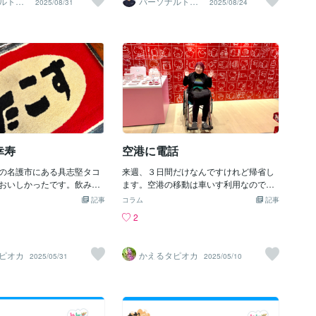
ルトレ
パーソナルトレ
2025/08/31
2025/08/24
階級がいました。彼らは中国の影響を受
んでいて、かき氷を食べたり、ゲームを
渡辺
ーナー 渡辺
い。何気ない生活費がじわ
、逆にゆっくりと楽しむこ
けた役人制度のもとで名前を持つことが
楽しんだりと夏祭りらしい雰囲気を満喫
圧迫してきます。生活は正
た。屋台もたくさん出てい
許され、苗字を与えられることが多かっ
しました。次男にとっては、初めてのお
しいです。でも、それでも
ジュネー」形式のエイサー
たのです。例えば、「尚（しょう）」は
祭り そして翌日8/10(日)は、令和7年度
の生活が“楽”だと感じてい
見応えがありました✨迫力
琉球王家の苗字であり、「向（しょ
普天間二区自治会納涼祭(はごろも前夜
い」ではなく、「楽（ら
演舞初開催とは思えないほ
う）」は王族に仕えた人々の苗字として
祭)へ行って来ました。 そして、迫力い
はたくさんあります。特に
る祭りで、沖縄の伝統を感
使われました。また、地名にちなんだ苗
っぱいのエイサーが見えました！最後の
ポットは「海」です。実家
な時間でした😊
字も多くあります。「名護（なご）」
カチャーシーまで参加してきました。子
分にある海は、辛いこと
「渡嘉敷（とかしき）」など、沖縄の地
供たちと夏休みの思い出をたくさん作っ
してくれます。時間が止ま
名をそのまま苗字にしたものが今も残っ
ています!(^^)!
何も考えず、波で心を洗っ
ています。明治時代の影響明治時代にな
ように気持ちはスッと楽に
り、琉球王国は日本に統合さ
幸寿
空港に電話
所の人たちが道端で立ち話
ている光景。仕事に関して
の名護市にある具志堅タコ
来週、３日間だけなんですけれど帰省し
おいしかったです。飲み屋
ます。空港の移動は車いす利用なので、
ある、元スナックだった雰
車いす予約の電話を空港にしました。そ
記事
コラム
記事
す。タコライスもあるけれ
したら、航空会社に電話してくださいと
2
量が少ない感じで、タコス
言われて、今回はソラシドエア、Air Do
めです。「多幸寿」って表
ANAを使うので順番に電話をして予約
皮がふんわり系なのかと、
をしました。最後に電話をしたANAには
ピオカ
かえるタピオカ
2025/05/31
2025/05/10
別しています。パークアベ
「体が不自由な人のための電話番号」が
ーリー多幸寿も皮はふんわ
あったので、そちらにかけました。ビッ
クリしたんですけれどANAには「体が不
自由な人専用ダイヤル」があって、こち
らに電話をすればコードシェア便である