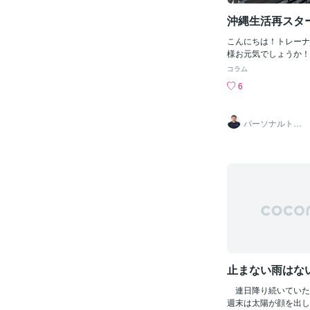
沖縄生活再スタ
こんにちは！トレーナ
様お元気でしょうか！
住に挑戦してきました
コラム
住まい探しの難しさに
6
たち家族にとって最良
果、11月中旬に沖縄
した。そして、先週沖
パーソナルトレ
た。妻も子ども達も生
ーナー 渡辺
戻ることを望んでおり
みて沖縄の良さを再認
のひとつです。また、
を閉め人生をリセット
しい挑戦がたくさんで
間で、自分が今後どう
か、どんな人間であり
える時間を得られまし
も、人生もあっという
す。これからも経験を
楽しんで生きていきた
止まない雨はな
す。そして現在、私が
きた健康事業に関して
連日降り続いていた
けたチャレンジの準備
週末は太陽が顔を出し