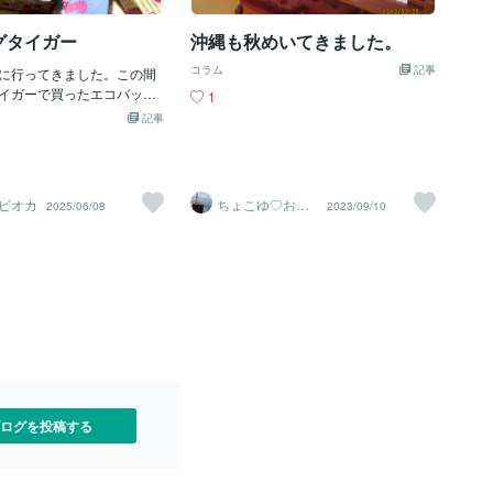
ある職場では時間厳守の文化が根付いて
ぎりの具に「ポークたま
います。食事や約束時間に多少遅れてく
もっと移住についてお話聞
グタイガー
沖縄も秋めいてきました。
る、は沖縄関係なく誰でもありえること
ちらまで♪
で、ボクは、ひどく待ちわびたことない
コラム
記事
に行ってきました。この間
です。むしろ、ボクが遅れて来たことが
イガーで買ったエコバッグ
1
あるくらい。沖縄の公共機関でいうと、
通所の時に持って歩くのに
記事
モノレールかバス、タクシーが主な公共
、追加で欲しかったんで
機関になります。モノレールは時間ぴっ
なんですが、布や作りかけ
たりに来ることが多いです。バスが、時
て歩くので荷物が多いんで
間通りに来ないです。5分10分遅れてく
ット柄のを買ったので、次
ることが当たり前でほぼ時間通りと一
ピオカ
ちょこゆ♡お話
2025/06/08
2023/09/10
柄のを買ってみます。お店
ききます♡
緒。ひどい時は30分後に来たりすること
と回って、缶入りのアルフ
も。。もうそれ、次の時間のバス・・？
ンプを見つけました。お値
なんてこともあります。ボクはバスが
とめちゃ安かったので買って
来なさすぎて利用するの辞めました。車
うちに帰って缶を開けてみ
やモノレールあるので、不便と感じない
かわいい。シャチハタみた
ですが、バスがぜんぜん来ないからタク
ついているスタンプなの
シー捕まえてモノレール駅まで急いで行
必要ないところも扱いが楽
った経験があります。道が渋滞していた
デザインも微妙にかわいく
らバスも動けないから仕方ないんですけ
い物をしました。
どね。ということで、現代のうちなータ
イムは半々という結論。になるかもしれ
ログを投稿する
ません。ビジネスの場ではしっかり時間
守るけど、プライベート