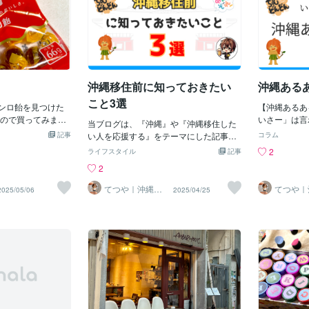
みはなかったんで
なんか沖縄には配送不可でしから。沖縄
名護市 本部(もとぶ)町 今帰仁村 (移
クリスが北中高校
に住んでいたらなんでもかんでも送料が
住、お部屋探し、土地の特色、その他沖
す。左は美里工業
高くて心が折れますね。シャトレーゼの
縄に関すること) 沖縄本島 那覇市、恩納
辺の人たちだから
低糖質生チョコレートは普通においしか
村、名護市、本部町、今帰仁村、 瀬底
サリーのラップは
ったです。
島、屋我地島、古宇利島 ※中部、南部も
るくらいには応援
アドバイス可能
沖縄移住前に知っておきたい
沖縄ある
こと3選
カンロ飴を見つけた
【沖縄あるあ
ので買ってみまし
いさー」は言
当ブログは、『沖縄』や『沖縄移住した
の紅茶味とか、昭
る」と言う・
記事
い人を応援する』をテーマにした記事を
コラム
ておいしかったも
に使う・困っ
書いています。どうも、てつやです。軽
2
ライフスタイル
記事
がします。最近の
も半袖の人が
く自己紹介したいと思います。ボクは20
2
、なんかケミカル
ない・弁当の
20年2月、石川県から沖縄県へ夫婦で移
はいえ、塩飴とか
「ふん、ふん
住してきました。2025年3月現在で6年目
てつや｜沖縄移
てつや｜
2025/05/06
2025/04/25
てくるとさすがに
はほぼ必須・
住の相談乗りま
住の相談
になります。最後まで読んでいただけた
す
す
てイメージがあり
あるある１０
らうれしいです😊＝＝＝・ちゃんと生活
ったので、炭鉱飴
よく見るがま
していけるかな？・友だちできるか
もいただく機会が
ちを話せる人
な？・移住するときどんな準備が必
飴はまだしも、炭
お菓子を首か
要？・賃金安いと聞くけどお金の工面ど
して「労働階級の
にエイサーが
うしよう？・どこに住んだらいい？・医
描いてあって、ア
で「寒い」と
療体制ってちゃんとしてる？・子どもが
理石の男」みたい
はっきり分か
いるけど、教育どうなの？・実際に沖縄
ニッキ飴がザクザ
ン基準・「沖
でどんなふうに暮らしてるの？沖縄移住
まっていて、トゲ
う・本土の蕎