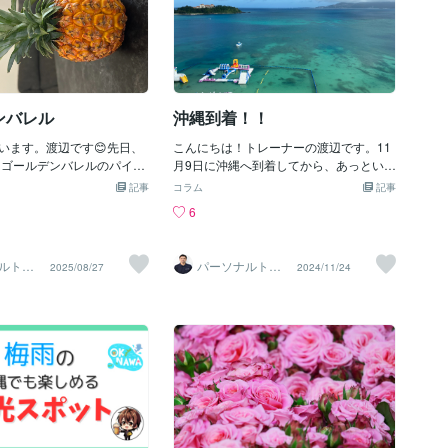
ンバレル
沖縄到着！！
います。渡辺です😊先日、
こんにちは！トレーナーの渡辺です。11
 ゴールデンバレルのパイナ
月9日に沖縄へ到着してから、あっという
ただきました🍍実はもう一つ
間に10日が経ちました。約2年ぶりに飛
記事
コラム
記事
が、写真撮る前に食べてし
行機で訪れた沖縄。地元でもないのに、
6
笑見るからに甘そうな黄金
なぜだかホッとした気持ちになったのが
わずテンションが上がりま
不思議です（笑）。到着したのは夜の21
、実の色が黄金色(ゴール
時でしたが、気温26℃の暑さにびっく
ルトレ
パーソナルトレ
2025/08/27
2024/11/24
筒形で樽(バレル)に似ている
り！空港からモノレールで那覇のホテル
渡辺
ーナー 渡辺
名が付けられたそうです。
へ移動する間に、すっかり汗だくになり
を要し、国内生産量1%の貴
ました…。その後は那覇、西原、そして
ンです。このパイナップ
また那覇とホテルを移動しつつ、現在は
だけでなく、ビタミンCや
お客様から1ヶ月お借りした中部のアパー
富で、暑さで疲れた体にも
トで生活しています。新居への入居は12
に少し食べるだけで、体も
月中旬の予定です。【新居決定のエピソ
ャージされる感じがしま
ード】実は新居が決まったのは、沖縄行
いただきながら、患者さん
きの飛行機に乗る3日前。本契約は沖縄到
持ちにも元気をもらいまし
着後に行いました。SNSで「沖縄へ戻る