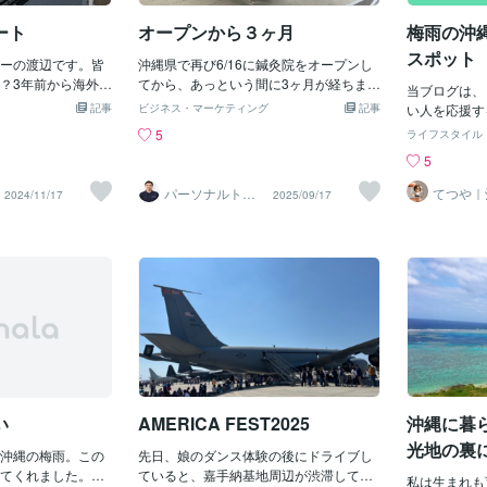
ンが粉々になってたことがあったので、
た😊皆さん
あまり強くも言えませんね。まぁ久しぶ
にフルーツを
ート
オープンから３ヶ月
梅雨の沖
りにジンギスカンを食べておいしかった
さいね。
スポット
ーの渡辺です。皆
からいいんですけど。
沖縄県で再び6/16に鍼灸院をオープンし
？3年前から海外移
てから、あっという間に3ヶ月が経ちまし
当ブログは、
が、ビザの取得や
た。おかげさまでご紹介いただく機会も
記事
ビジネス・マーケティング
記事
い人を応援す
直面し、現状の私
増え、日々忙しく施術にあたらせていた
書いています。
5
ライフスタイル
の環境を考えた結
だいております。最近は、寝返りもうて
軽く自己紹介
5
へ戻ることに決めま
ないほどの腰痛歩くのもやっとの膝の痛
020年2月
縄へ戻ってきまし
み腕を上げていないと痺れてしまう肩や
住してきました
パーソナルトレ
てつや｜
2024/11/17
2025/09/17
まれ育った沖縄へ
首の不調といったお辛い症状のご相談が
ーナー 渡辺
住の相談
になります。
す
、私自身も離れて
多く寄せられています。改めて「身体を
ましたが、雨
識したことも理由
大切にすることの大切さ」を実感すると
粋して見まし
昨年の春に鍼灸院
ともに、地域の皆さまに頼っていただけ
いね！最後ま
したおかげで、新
ることへ深い感謝の気持ちを抱いていま
しいです😊
きました。この期
す。これからも、一人ひとりの体調やラ
町）超定番だ
生きていきたい
イフスタイルに合わせた施術とセルフケ
強い！ジンベ
たいかを真剣に考
アのアドバイスをお届けし、腰痛・肩こ
の海」は何度
た。子どもの成長
り・膝の痛みなどでお困りの方の健康を
度：★★★★
間に過ぎていきま
サポートできるよう努めてまいります。
にコンビニで
大切にしながら、
３ヶ月を迎える前に、仲間からオープン
です。※すべ
いと思っておりま
祝いのお花をいただきました。
い
AMERICA FEST2025
沖縄に暮
ケット対応可【
20年以上携わって
（入館締切 1
光地の裏
、新しいことへ向
沖縄の梅雨。この
先日、娘のダンス体験の後にドライブし
月19日～7月
をしております。
てくれました。天
ていると、嘉手納基地周辺が渋滞してい
館締切 19：
私は生まれも