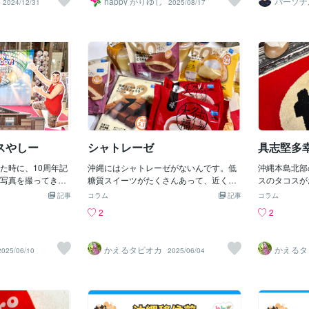
happy かりゆし
パーソナ
2024/12/31
2025/08/17
たです。笑これで
ーナー 
りつつあります。サービス再開待ちにご
高なことが多
なめでしたが
れそうです🎍先日
登録して頂いた方々にも申し訳なく大変
じわと家計を
とができまし
を歩いて浜屋そば
心苦しく思っておりました。そこで…お
直、かなり厳
て、特に「道
中20度を越えたり
互いの大切なお時間を効率よく受付枠も
私は、沖縄で
は迫力満点で
の名古屋での生活
確保しやすい実験的な試みではあります
ます。「楽し
満点の獅子舞
ほど差があります
が、新たなサービスを出品します♪*:゜☆
く）」。理由
ど熱気あふれ
ず、ダイビングやサ
☆.。.:**:゜☆☆.。.:**:゜☆☆.。.:**:゜☆
私のパワース
じられる素敵
ポーツしている人
☆.。.:**:゜☆☆.。.:**「沖縄ピンポイント
から歩いて１
️風が強いと多少
アドバイス」膨大な情報量でなく、ピン
も、疲れも癒
に過ごしやすいで
ポイントで情報が欲しい方向けに～例え
ったように、
皆様年末年始も体
ばこんな方に～・補足情報だけ欲しい ・
てくれている
を付けくださいね
スやしー
シャトレーゼ
具志堅多
お試しで利用してみたい ・以前かりゆし
なります。近
しから最近の沖縄の様
のサービスをご購入さた方 ・ご自分でプ
して笑い合っ
してます。良ければご
た時に、10周年記
沖縄にはシャトレーゼがないんです。低
沖縄本島北部
ランニングしたのでチェックして欲しい
ちらの金額でのご提供
写真を撮ってきま
糖質スイーツがたくさんあって、近くに
スのタコスが
方 ・リピーターなのでディープな楽しみ
た。いつもありが
所で写真撮ったん
あったらうれしいのに。低糖質どら焼き
街の端っこに
記事
方を知りたい ・滞在先の飲食店情報を知
コラム
記事
コラム
の後方にガレッジ
なんか１個200円しないんですよ。買う
囲気のお店で
りたい ・女性が一人でも入りやすいお店
2
2
です。川ちゃんの
しかないですよね。１個あたりの単価は
ど、ちょっと
を知りたい ・一人旅のアドバイスが欲し
キラのゴリエなん
そこまで高くはないんですが、送料が沖
の方がおすす
い ・最終日、ギリギリまで楽しめるスポ
ろがガレッジセー
縄までだと1,700円。六花亭が2,200円、
記するお店は
ットが知りたい ・琉球の歴史を感じれる
かえるタピオカ
かえるタ
2025/06/10
2025/06/04
ですけれど、ゴリ
ダイソーなんか2,700円。それに比べたら
私の中では区
スポットを知りたい ・沖縄の部屋探しの
でした。この間は
1,700円はまだ少し良心的かも。それでも
ニューのチャ
内見時の注意事項や沖縄の 賃貸物件の
されていて、契約
年に１、２回しか注文できないです。虎
り系ですね。
特徴、気候風土について知りたい ・沖縄
ね。まぁ、ガレッ
屋の羊羹は送料が850円くらいなんです
の各エリアの特徴が知りたい など ～エリ
とは思えないか
が、あちらは羊羹が高い。舟和の芋羊羹
ア～ (旅行) 沖縄本島 那覇市 恩納村