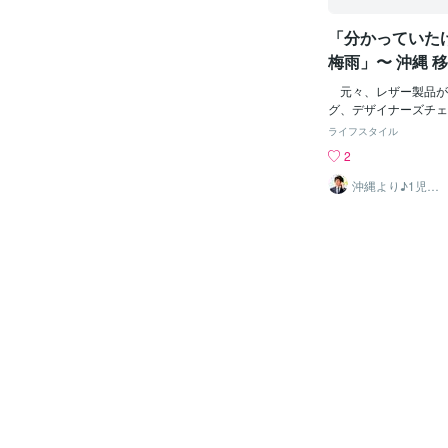
トゲだらけでちっとも
です。カンロ飴を買っ
「分かっていた
ンモールで北海道物産
梅雨」〜 沖縄 
た。沖縄では北海道物
おけば良かった
だと思うんですが、じ
元々、レザー製品が
ルセイバターサンドみ
グ、デザイナーズチェ
お菓子は定価＋送料を
ケットと東京から色々
ライフスタイル
れているので、別に物
が。沖縄の湿度の高さ
2
メリットはありません
始め、この梅雨で爆発
方が送料が節約できた
しまいました。 カビ
沖縄より♪1児の
のでお得感があります
パパ りゅう
件は温度２０度以上で
はその気候に当てはま
いです。昨年の梅雨は
日もあり、陰干しした
のですが、今年の梅雨
く忙しさにかまけてケ
量発生の原因でした。
どうしてもカビさせた
車のトランクに保管し
には駄目なのかもしれ
少ない分、今の所車内
つと革製のボクシング
ないです。 この1年
のが、暖い気候の為、