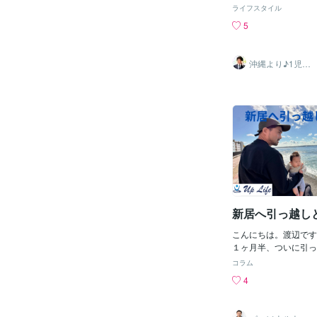
より使命に向かって、
気予報でも週明けから
ライフスタイル
いけるという閃きが最
び、漸く梅雨のジメジ
5
までの点と点が繋がり
うです。皆様も良い週
モヤモヤが晴れたよう
さい。
歳から沖縄で15年過
沖縄より♪1児の
戻った約一年半で親兄
パパ りゅう
できたのは本当に良か
姪っ子と、自分の子ど
遊ばせたいという願い
い期間ですが、やり切
あります。【今後につ
は、今後しばらくの間
にてレンタルスペース
ておりますので、また
てください。改めて、
よろしくお願いいたし
新居へ引っ越し
こんにちは。渡辺です
１ヶ月半、ついに引っ
た！約１ヶ月もの間、
コラム
様からお貸し頂き、た
4
にありがとうございま
居から怒涛の２週間・
民登録・小学校の手続