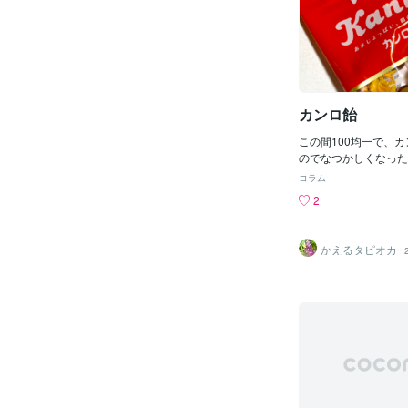
ら、そこまでありがた
すが、ありんくりんは
だったような気がしま
だったような。超この
応援してますよ。川満
スマホの着信音にして
しています。
カンロ飴
この間100均一で、
のでなつかしくなった
た。カンロ飴とか純露
コラム
和の飴はふつうに甘く
2
のが多かったような気
飴はのど飴系が多くて
な感じが苦手です。と
かえるタピオカ
黒飴みたいなのになっ
祖母の家にあった飴っ
ます。私は北海道で育
とかバター飴を道内で
多かったです。バター
鉱飴はパッケージから
お菓子」みたいな絵が
ンジェイワイダの「大
な世界観です。中身は
クと割られたものが詰