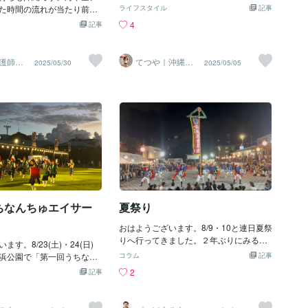
さんであり時にお母さんであり…いつも
書いています。どうも、てつやです。軽
 8:30～21:00（入館締
た時間の流れが当たり前の
ライフスタイル
記事
ありがとう🌺いつかねーねーの近くに住
く自己紹介したいと思います。ボクは20
）【DMMかりゆし水族館】
ました。看護学生時代、経
4
記事
みます🏠楽しみ🎶今日もにふぇーでーび
20年2月、石川県から沖縄県へ夫婦で移
新しめの屋内型水族館で、
高校卒業後、県外へ就職進
る(ありがとうございました)
住してきました。2025年3月現在で6年目
った演出が独特✨ショッピ
がら看護師の資格を取りま
になります。最後まで読んでいただけた
イーアス沖縄豊崎」に併設
てからは、県外出身の夫と
護師マ
てつや｜沖縄移
2025/05/30
2025/05/05
らうれしいです😊沖縄の苗字がユニーク
相談
住の相談乗りま
で、買い物ついでにも◎▶︎
地元である沖縄で生活して
す
な理由とは？日本全国には約30万種類の
★★★★★【入園チケッ
、夫が沖縄に移住してきて
苗字があると言われています。沖縄の苗
】09:00〜20:00（通常営
、期待と不安が入り混じっ
字は特にユニークだと言わます。例え
わワールド】（南城市）沖
た。「暖かくて自然が豊か
ば、「比嘉（ひが）」「与那嶺（よなみ
・自然・お土産まで全部詰
くて、のんびり暮らせそ
ね）」「金城（きんじょう）」など、本
パーク。鍾乳洞「玉泉洞」
で訪れたときに感じる沖縄
州ではあまり見かけないものが多いです
m以上の探検やエイサーショ
かに本物です。でも、実際
よね。比嘉は、沖縄で一番多い苗字。逆
られる！▶︎ オススメ度：★
てみると、やっぱり現実と
に、「田中」「佐藤」「鈴木」など本州
園チケット】大人 2,000円
少なくありませんでした。
でよく見かける苗字は見かけません。な
0円※小人は4歳から14歳
私や夫が県外で働いていた
ぜ沖縄には独特の苗字が多いのでしょう
、収入はほぼ半分に。仕事
か？琉球王国の影響沖縄はもともと「琉
ちなんちゅエイサー
夏祭り
られていて、専門的なスキ
球王国」という独立した国でした。琉球
、なかなか希望通りにはい
王国は、15世紀〜19世紀にかけて存在
おはようございます。8/9・10と連日夏祭
じ内容の仕事でもこんなに
し、中国や東南アジア、日本と貿易を行
りへ行ってきました。２年ぶりにみる沖
ることに驚きました。物価
す。8/23(土)・24(日)
っていたため、文化や言葉に独自の発展
縄のエイサーは感慨深いものがありまし
安いでしょ？」と言われが
浜公園で「第一回うちなん
コラム
記事
がありました。そのため、苗字の成り立
た😀8/9(土)は、嘉数高台公園で開催され
んなことはありません。電
祭り」が開催されました！
2
記事
ちにも本州とは違う特徴が生まれたので
た 「納涼夏まつり」へ。会場はたくさん
段の交通手段は車です。な
にポストにチラシが入ってい
す。士族制度による苗字の誕生琉球王国
の人で賑わい、エイサーやダンス、盆踊
代もかかるし、食料品や日
は全く知りませんでした😅
には「士族（しぞく）」と呼ばれる特権
りなど盛りだくさん。出店もいっぱい並
から運ばれてくる分だけ割
こともあってか、観客は少