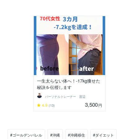
一生太らない体へ！-17kg痩せた
秘訣を伝授します
パーソナルトレーナー 渡辺
3,500
4.9
円
(13)
#ゴールデンバレル
#沖縄
#沖縄移住
#ダイエット