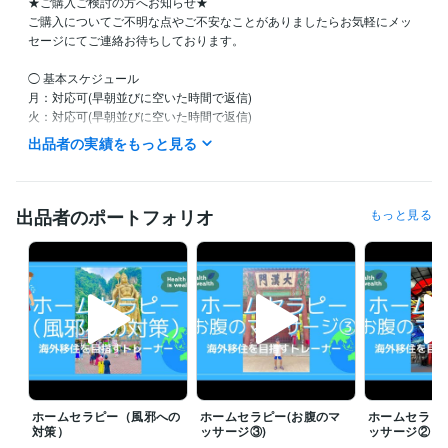
★ご購入ご検討の方へお知らせ★

ご購入についてご不明な点やご不安なことがありましたらお気軽にメッ
セージにてご連絡お待ちしております。

◯ 基本スケジュール

月：対応可(早朝並びに空いた時間で返信)

火：対応可(早朝並びに空いた時間で返信)

水：対応可(早朝並びに空いた時間で返信)

出品者の実績をもっと見る
木：対応可(早朝並びに空いた時間で返信)

金：対応可(早朝並びに空いた時間で返信)

土：対応可(早朝並びに空いた時間で返信)

日：対応可(早朝並びに空いた時間で返信)

出品者のポートフォリオ
もっと見る
※上記は早朝並びに空いた時間帯で極力迅速に対応してまいります。
経験職種
ライフスタイル・その他 / 講師・インストラクター
経験年数 : 22年
職歴
アップライフ治療院
2013年12月 ~ 現在
アップライフオンライン
2023年2月 ~ 現在
受賞歴
コーチングクリニック「トレーナーの現場」
ホームセラピー（風邪への
ホームセラピー(お腹のマ
ホームセラピ
対策）
ッサージ③)
ッサージ②
資格・検定