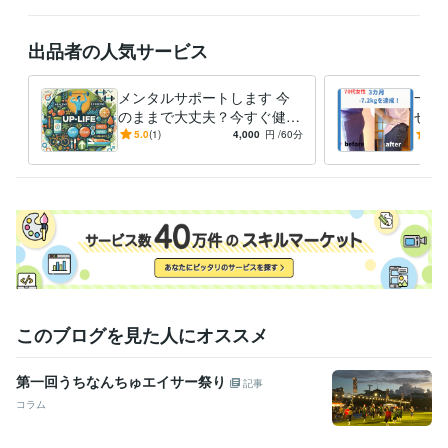
鍼灸師
取得年 : 2008年
あん摩マッサージ指圧師
取得年 : 2008年
出品者の人気サービス
公認アスレティックトレーナー
取得年 : 2015年
ビジネス・クリエイティブツール
メンタルサポートします 今
一生
Keynote:3年
Canva:5年
のままで大丈夫？今すぐ健康
せた
投資で未来を輝かせよう！！
プラ
5.0
(1)
4,000
円
/60分
4.9
その他ツール
ト(P
アスレティックトレーナー:23年
得意分野
オンラインレッスン・習い事
ダイエット
メンタルサポート
アトピ
ー
ダイエット
メンタル
痛み
アトピー
健康
海外移住
経営
オンラインレッスン・習い事
ダイエット・アトピー・メンタル・痛
み
このブログを見た人にオススメ
学歴
中京大学
2002年3月 ~ 2006年2月
中和医療専門学校
2006年3月 ~ 2009年2月
第一回うちなんちゅエイサー祭り
記事
コラム