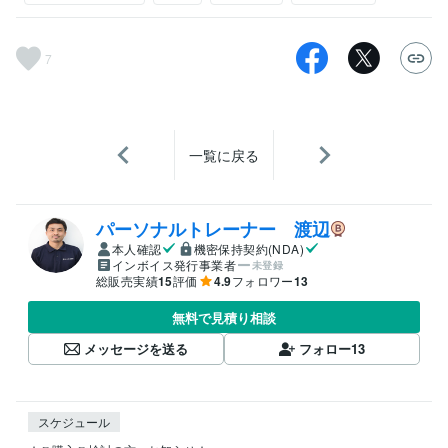
7
一覧に戻る
パーソナルトレーナー 渡辺
本人確認
機密保持契約(NDA)
インボイス発行事業者
未登録
総販売実績
15
評価
4.9
フォロワー
13
無料で見積り相談
メッセージを送る
フォロー
13
スケジュール