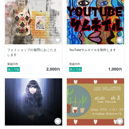
フォトショップの疑問におこたえ
YouTubeサムネイルを制作します
します
0
0
実績
件
実績
件
2,000
1,000
円
円
購入可能
購入可能