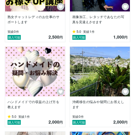
熟女チャットレディのお仕事のサ
画像加工、レタッチであなたの写
ポートします
真を見違えさせます
0
5.0
1
実績
件
実績
件
2,500
1,000
円
円
購入可能
購入可能
ハンドメイドでの収益の上げ方を
沖縄移住の悩みや疑問にお答えし
教えます
ます
5.0
1
0
実績
件
実績
件
2,000
2,000
円
円
購入可能
購入可能