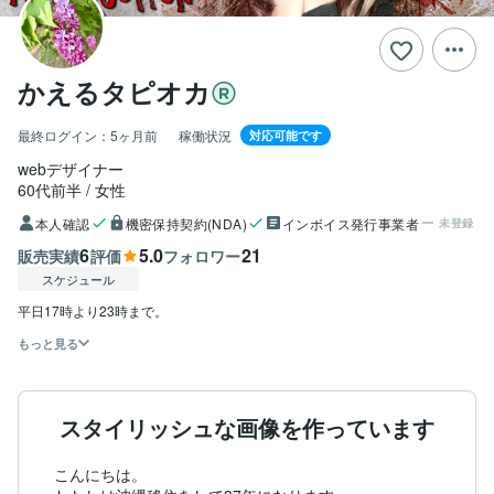
かえるタピオカ
最終ログイン：
5ヶ月前
稼働状況
対応可能です
webデザイナー
60代前半
女性
本人確認
機密保持契約(NDA)
インボイス発行事業者
未登録
6
5.0
21
販売実績
評価
フォロワー
スケジュール
もっと見る
スタイリッシュな画像を作っています
こんにちは。
