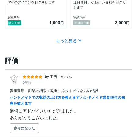
SNSのアイコンをお作りします
送料無料、かわいい名刺をお作り
します
0
0
実績
件
実績
件
1,000
3,000
円
円
購入可能
受付休止中
もっと見る
評価
by 工房こめつぶ
2年前
資産運用・副業の相談
>
副業・ネットビジネスの相談
ハンドメイドでの収益の上げ方を教えます ハンドメイド業界40年の知
恵を教えます
適切にアドバイスいただきました。

ありがとうございました。
参考になった