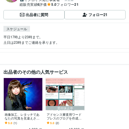
総販売実績
6
評価
5.0
フォロワー
21
出品者に質問
フォロー
21
スケジュール
平日17時より23時まで。

土日は23時までご連絡を承ります。
出品者のその他の人気サービス
受付休止中
画像加工、レタッチであ
アドセンス審査用ワード
なたの写真を見違えさせ
プレスのブログを作成し
ます 私の画像加工でより
ます SEO施策された検索
5.0
(1)
5.0
(2)
ナチュラルで美しいあな
上位に来る、良質なサイ