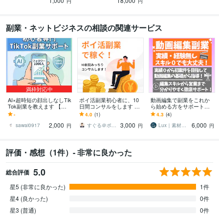
1,000
18,000
たに変身しませんか
トを提供いたします
円
円
副業・ネットビジネスの相談の関連サービス
満枠対応中
AI×超時短の顔出しなしTik
ポイ活副業初心者に、10
動画編集で副業をこれか
Tok副業を教えます 【モ
日間コンサルをします 私
ら始める方をサポートし
ニター価格②／限定1名】
と一緒に、ポイ活マスタ
ます 実績・経験０から編
-
4.0
(1)
4.3
(4)
1000人達成まで完全サポ
ー目指しませんか？
集者になった経験を活か
2,000
3,000
6,000
ート
して伴走します！
sawai0917
すぐる＠ポイ活コンサル
Lux｜素材を活かす動画制作・コンサル
円
円
円
評価・感想（1件）- 非常に良かった
5.0
総合評価
星5 (非常に良かった)
1件
星4 (良かった)
0件
星3 (普通)
0件