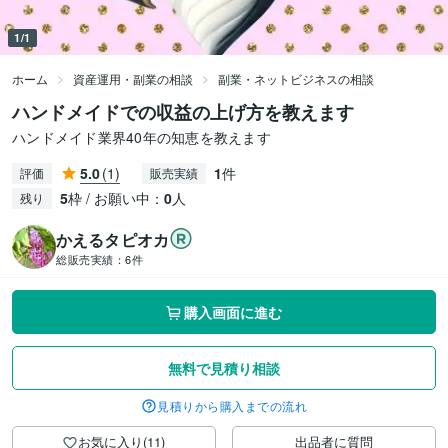
1/1
ホーム
資産運用・副業の相談
副業・ネットビジネスの相談
ハンドメイドでの収益の上げ方を教えます
ハンドメイド業界40年の知恵を教えます
5.0
(1)
1
件
評価
販売実績
5
枠 / お願い中：
0
人
残り
かえるタピオカ
総販売実績：
6件
購入画面に進む
無料で見積り相談
見積りから購入までの流れ
お気に入り(11)
出品者に質問