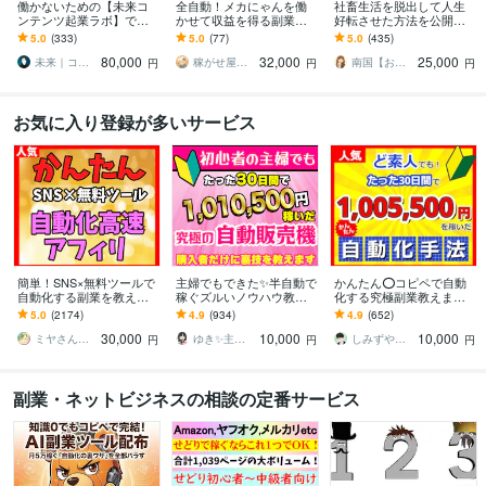
働かないための【未来コ
全自動！メカにゃんを働
社畜生活を脱出して人生
ンテンツ起業ラボ】であ
かせて収益を得る副業教
好転させた方法を公開し
ります 初心者副業→スモ
えます スマホ１台｜超初
ます ツールで自動化→底
5.0
(333)
5.0
(77)
5.0
(435)
ール起業×実践AIスキル獲
心者向け｜放置型副業｜
辺人生から解放されて理
80,000
32,000
25,000
得／自動／スマホ
自動コンテンツ販売
想の生活♪
未来｜コンテンツ起業ラボ
稼がせ屋まさる｜プロマーケター｜２冠達成
南国【おうち副業で月収100万】
円
円
円
お気に入り登録が多いサービス
簡単！SNS×無料ツールで
主婦でもできた✨半自動で
かんたん⭕️コピペで自動
自動化する副業を教えま
稼ぐズルいノウハウ教え
化する究極副業教えます
す 【マンツーマンサポー
ます 3ステップで作成可
超ずるい⚠️スキル経験ゼ
5.0
(2174)
4.9
(934)
4.9
(652)
ト】3ステップ作業！仕組
能！ほぼ放置で稼ぐ前代
ロでもできる新世代の手
30,000
10,000
10,000
みを増産で加速化
未聞のおすすめ副業！
法【超入門編】
ミヤさん【ネットで月収450万円達成】
ゆき✨主婦でも月収100万円✨
しみずや＠自動化月収100万円
円
円
円
副業・ネットビジネスの相談の定番サービス