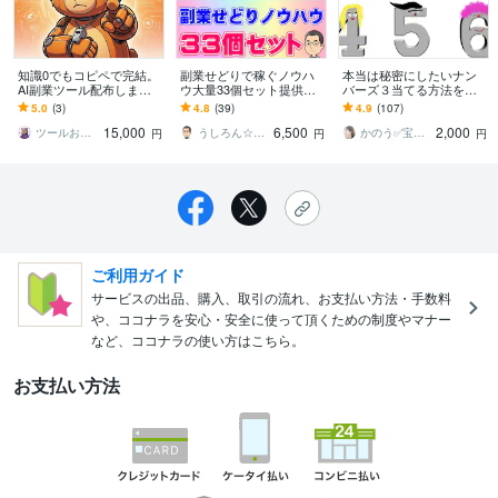
知識0でもコピペで完結。
副業せどりで稼ぐノウハ
本当は秘密にしたいナン
AI副業ツール配布します
ウ大量33個セット提供し
バーズ３当てる方法を教
知識0・PC音痴でもAIに丸
ます 1個182円❗合計1039
えます OPは４も✅具体的
5.0
(3)
4.8
(39)
4.9
(107)
投げで月5万稼ぐ「自動化
ページの超ボリューム❗初
な数字あり✅研究した知識
15,000
6,500
2,000
の裏技」
心者向け❗
を伝授します✨
ツールおじ｜AI・業務自動化・小型開発
うしろん☆ネット副業＆トレードツール制作
かのう✅宝くじ・副業で楽しい人生
円
円
円
ご利用ガイド
サービスの出品、購入、取引の流れ、お支払い方法・手数料
や、ココナラを安心・安全に使って頂くための制度やマナー
など、ココナラの使い方はこちら。
お支払い方法