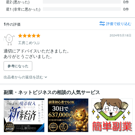
星2 (悪かった)
0件
星1 (非常に悪かった)
0件
1
評価で絞り込む
件の評価
2024年5月18日
工房こめつぶ
適切にアドバイスいただきました。

ありがとうございました。
参考になった
出品者からの返信を読む
副業・ネットビジネスの相談の人気サービス