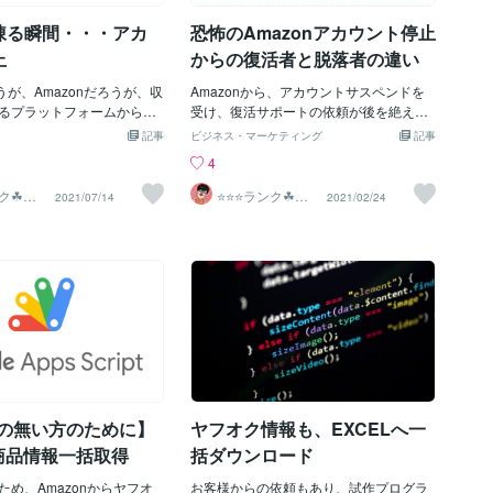
同じような商品データを作
まぁ、まだPython形式で納品は怖いです
凍る瞬間・・・アカ
恐怖のAmazonアカウント停止
てしまうからです。 コロ
ね笑各種ドライバ等、バージョンアップ
影響もあり、主婦の方、学
した際、お客様の環境構築までサポート
止
からの復活者と脱落者の違い
の方、ありとあらゆる方が
するのは、さすがに難しいという見解で
おりを受け、EC物販業界に
ろうが、Amazonだろうが、収
す。現在MacとWindowsでも、かんたん
Amazonから、アカウントサスペンドを
ます。今は、まさに戦国時
るプラットフォームから来
に稼働出来るソフトウェアで、検証はし
受け、復活サポートの依頼が後を絶えま
といった具合ではないでし
、これほど、怖いものはあ
ています。
せん。当方としても、出来うる限り全て
記事
ビジネス・マーケティング
記事
で、経営をされていた方
！？この怖さを理解されて
の方に対し、サポートをしたいと思って
4
どおりの営業をしているの
っかりと、そうならないよ
おります。が、1案件にかかる時間が非常
理由もわからず、急に売上
に蓄え、予防策をとってお
に長いため、お断りすることがありま
ランク☘ヤ
⭐️⭐️⭐️ランク☘ヤ
2021/07/14
2021/02/24
スター
フオクマスター
・・」なんて方もいらっし
この怖さが想像できないと
す。そのため、このブログを記載するこ
いでしょうか？それは、商
発垢バンされてみましょう
とにしました。また、ご依頼を考えてお
え、アクセスが回ってこな
るより、体験するのが良い
られる方にも、是非読みすすめていただ
することが、ほとんどで
。プラットフォームを使用
きたい内容ではあります。アカウント審
アクセス数を取るための販
ビジネスをやられている方
査に、失敗ではなく脱落される方の典型
ークション等）を見直すな
高い、また、１つのプラッ
実は、アカウントを失敗される方のほと
施策としては、良いのです
強く依存している人ほど、
んどは、途中で投げ出してしまう方で
も、まずすべきオススメの
らない時間が長くなるので
す。書類提出を5回、6回と提出しても、
す。それが、今回のテー
うか？笑 そういうとき
アマゾン本部から、同じ返答が返ってく
費用をかけず、かんたんに
しないので、気楽にいきま
るためです。そうならないようにするた
指す方法」では、その方法
も経験ありますから、なん
めにも、まず自分が今、その泥沼に足を
PIの無い方のために】
ヤフオク情報も、EXCELへ一
・・・【カテゴリ設定の見
すって」と・・・生きてり
踏み入れていないか、当てはまっていな
これを、軽んじていた人は
でいいじゃないですか、垢
いかチェックしてみてください。恐ら
n商品情報一括取得
括ダウンロード
そんなことは、ほんの些細
く、以下の３つに、どれも、あてはまら
と、笑って声をかけてあげ
ため、Amazonからヤフオ
ない方は、自ずと時間をかければ、そう
お客様からの依頼もあり、試作プログラ