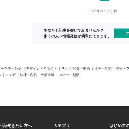
い。この時点で、
されている可能性
17
件中
1 - 17
件
ブランド背景を整
ドイツ発のブラン
ンダーに特化した
ーカーで
あなたも記事を書いてみませんか？
ブ
多くの人へ情報発信が簡単にできます。
マーケティング
｜
デザイン・イラスト
｜
学び
｜
写真・動画
｜
音声・音楽
｜
美容・
い
｜
マンガ
｜
法律・税務・士業全般
｜
マネー・副業