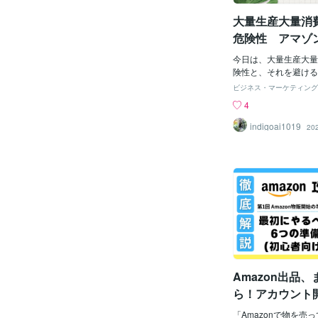
り、中国サイトとは 
azonはせどりに厳
大量生産大量消
恐れがあると記載があ
危険性 アマゾ
のか、少しでも情報が
きる商品選びの
てください。回答内容A
今日は、大量生産大量
確認しました。基本の
抑えてブランデ
険性と、それを避ける
と同じです。『安く仕
選びについてお話しし
ましょう
ビジネス・マーケティング
『差益をつくる事業』
大量生産大量消費に加
4
イントは、売れている
マゾンセラーにできる
とに時間を費やし、仕
ト4つを抑えてブラン
indigoai1019
20
が確定している状況を
ょう 大量生産大量消
鍵となります。以下は、
か？ それは、安くて
を利用していた方から
のを、安くてたくさん
サーチして実際に出品
す。例えば、100円
けることが困難・シス
るようなものがそうで
利用できないことがあ
便利でお得なように見
に疑問があり、返品と
ろいろな問題を引き起
仕入れよりも安く卸す
境への影響一つ目の問
があり根本が覆った・
響です。大量生産する
は理由もなく起こる・
んの資源やエネルギー
わせても一般的な内容
らは地球から採り尽く
取
Amazon出品
せんし、排出されるゴ
球を汚してしまいます
ら！アカウント
するためには、たくさ
準備とは？
使いますが、そのほと
「Amazonで物を売