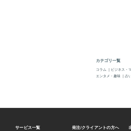
入れているわけではな
「流通がコントロール
が高い」と考えます。
理するコマンダンテは
ドで、コーヒーグライ
職人性・品質重視のメ
カテゴリ一覧
コラム
｜
ビジネス・
エンタメ・趣味
｜
占