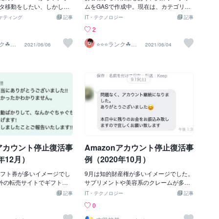
。 不治の病でもなく、生
タ移動をしたい、しかし、P
遠くない間に、アカウント再開をされる
ムをGASで作成中。現在は、カテゴリーI
、お金なんて、どこででも
いため、Amazonのデータ移行
かと思います。【脱落する人の典型３タ
D、商品タイトル、商品説明、商品価格
ケティング
記事
IT・テクノロジー
記事
きちんとやっているなら、
う方に向けたサービスを検
イプ】①アカウントスペシャリストが求
の４点のみを抽出。環境構築が、容易な
2
保障も活用すれば、いいじ
用とかではなく、1商品75
めている“情報”とは違う“自分が提出しや
のでGASを使っていますが、折りを見て
か。 と、かく言うわたし
で移動作業を承るのが良い
すい情報”を本部に提出される方②求めら
Pythonでプログラミングしなおす予定で
ランク☘ヤ
⭐️⭐️⭐️ランク☘ヤ
2021/06/06
2021/06/04
スター
フオクマスター
去に友人に泣きついて相談
なと考えています。1プロジ
れた要件に対し“全て”答えず、“答えられ
す。PA-APIがない方で、Amazonの商品
ります。笑 約700万円の
0商品までにさせていただい
るもの”しか答えない方③用意しなければ
情報をASINから取得されたい方は、下記
され、営業再開の目処も立
をマネージメントを図る。
ならない資料の内、一部しか用意しない
リンクより依頼見積りしていただけれ
けがどんどんかさみ、1週間
度までかな・・・現代はネッ
方これら3つ、記載すれば、何のことはな
ば、可能な範囲でデータ取得のお手伝い
べられないほど悩んだあげ
なため、その情報を取得す
い当たり前のことですよね？そうなんで
します。とはいっても、せいぜい50商品
に相談し、彼が取った行動
を使用するための環境リソ
す、当たり前のことをすれば、アカウン
程度ですが…ヤフオク出品用データへ変
剣に考え助けてくれた…で
ネージメントしないとなら
ト再開は可能なんです。（確かに、改善
換し、納品します。
大爆笑してましたね。「な
すよね。
計画書には、書くコツはありますが…）
ちゃおもろいやん。垢バン
しかし、Amazonのアカウントサスペ
は！ええよ、なんか出来る
ンドになると大抵の方は、通常の精神状
、助けたるで」と・・・人
態ではいられません。その“当たり
nアカウント停止復活事
Amazonアカウント停止復活事
味だと、本気でわらってま
前”を、焦りからすっぽかし、改善計画書
かし、
ではなく、反省
年12月）
例（2020年10月）
ギフト券が多いイメージでし
9月は知的財産権が多いイメージでした。
on外の転売サイトでギフト券
サプリメントや美容系のクレームが多か
とは実は規約違反なんで
ったです。また注文不良率やキャンセル
記事
IT・テクノロジー
記事
カウントに登録したギフト
率など、アカウント健全性の問題も比較
0
たものだと判断されると、
的ありました🌱やはり知的財産権を防ぐ
トもろとも閉鎖された上、
ためには、メーカー有在庫が一番です。