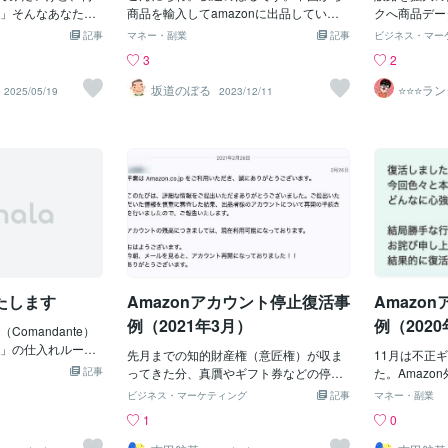
ミとなって山や海
」そんなあなたに
商品を輸入してamazonに出品していま
たいものです
クへ商品デー
植物に悪影響を与
品の第一歩となる
す。ようやく月の売上が100万円を超え
きているなら
A-APIがな
記事
マネー・副業
記事
ビジネス・マー
 二つ目の問題は、
設」を、できるだ
たので、情報をシェアしたいと思いま
稼げますよ。
が難しいとい
3
2
大量生産するために
にわたって丁寧に
す。参考になればうれしいです。お荷物
国がしている
討中…月額費
ければなりませ
じめに：「売りた
は飛行機で飛んできます…。
ゃないです
円程度の単価
坂道のぼる
⭐️⭐️⭐️
2025/05/19
2023/12/11
フオクマ
者は低賃金で長時
わる瞬間最近、身
も、実は、過
のではないか
や健康を無視され
で出品してみたい」
したことがあ
ェクトを10
大量消費するために
うになりました。
売上金が留保
て、リソース
買って満足しなけ
を売りたい方、家
たず、経費だ
画像も3枚程
ために、人間は物
げたい方、せどり
程度なにも食
ト情報も膨大
り、本当に必要な
い方など、目的は
く、その友人
るプログラム
りします。 商品選
しているのは、
が、一緒に真
ース自体をマ
イント では、アマ
のか分からない」
はなく、もう
ない…面倒で
うすれば大量生産
記事では、そんな
にそれ、めっ
で済むでしょう
に変えるために、
って、ははは
に気を付けること
めるための準備物6つ
ことあったら
たします
Amazonアカウント停止復活事
Amazo
下のようなポイン
。道具が揃ってい
の不幸は蜜の
ません。セラーア
したね。 し
例（2021年3月）
例（2020
omandante）
うと「Amazon
」の仕入れルート
前提として、Amaz
先月までの知的財産権（意匠権）が収ま
11月は不正
は、コーヒー好き
には「セラーアカウ
記事
ってきた分、真贋やギフト券などの停止
た。Amaz
とがあるコマンダ
ト）」という特別
が増えてきたイメージです。なぜか12月-
を購入するこ
ビジネス・マーケティング
記事
マネー・副業
e）コーヒーグライン
要があります。こ
1月にかけて意匠権侵害が大量発生してい
す。購入用ア
1
0
 仕入れルートを構
nという巨大モール
ましたが、今月からは一般的な数の商標
券が転売され
検証していきます。
つようなもので
権侵害が発生しているにとどまっている
出品アカウン