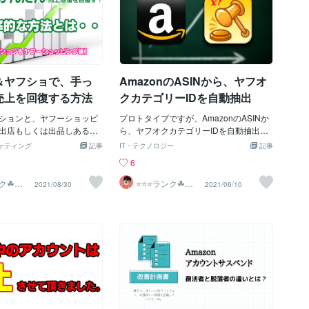
＆ヤフショで、手っ
AmazonのASINから、ヤフオ
売上を回復する方法
クカテゴリーIDを自動抽出
ションと、ヤフーショッピ
プロトタイプですが、AmazonのASINか
出店もしくは出品しある程
ら、ヤフオクカテゴリーIDを自動抽出す
っておられる方で、売上が
る試作プログラムが完成しました。とは
ケティング
記事
IT・テクノロジー
記事
る方におすすめの内容で
いっても、本当に骨組みだけですね。走
6
021年EC物販、売上をあげ
るだけ笑エラー等を吐き出す恐れもあ
、最も流行っているのは、
り、今後、販売ツールの追加機能として
ランク☘ヤ
⭐️⭐️⭐️ランク☘ヤ
2021/08/30
2021/06/10
スター
フオクマスター
数を増やしてスケールメリ
昇華し、付与するか、どうかは検討中。
とです。出品数が多けれ
もし納品するとしても、Pythonでは納品
クセス数が増えますので、
しないと思います。より汎用性の高いパ
るという経営戦略です。一
ッケージソフトウェアを、それ用に動く
た、売れる商材のリサーチ
ようプログラム？タスク設定？し、納品
たり、人件費を使ったりと
したいと考えています。 なぜなら、今
今では、あまり売上をあげ
年、私事ですが、M1チップ搭載のMacBo
おいて、かなり非効率な手
okを購入し、Pythonの環境再構築した際
す。なぜなら、実際リサー
に・・・えらいとまどったからです笑社
出品登録しても、それを他
内報告などには、便利ですが、やはり、