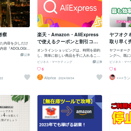
考察
楽天・Amazon・AliExpress
ヤフオク
で使えるクーポンと割引コー
取り早く
た内容を少しだけ
ド完全ガイド：お得な買い物
内容『ADOLOGI
オンラインショッピングは、時間を節約
ヤフーオーク
ップシッピング』と
術を徹底解説
記事
し、簡単に欲しい商品を手に入れること
ングへ、既に
代理店？を活用し
ができる便利な方法です。しかし、クー
度商品が揃え
ビジネス・マーケティング
記事
ビジネス・マー
た。すでに資料請
ポンや割引コードをうまく活用すること
伸び悩んでい
6
6
加済みです。そこ
で、さらにお得に買い物を楽しむことが
す。いま、2
記があります。・
できます。今回は、楽天、Amazon、Yah
る方法として
Aliprice
⭐️⭐️⭐️
/22
2024/09/04
が達成している実
フオクマ
oo!ショッピング、AliExpressなど、日本
とにかく商品
トの書き込みで悪
でよく利用されるオンラインショッピン
ットを出すこ
証型にしても返金
グサイトでのクーポンの探し方や使い方
ば、その分ア
多い・リサーチし
を5つのポイントに分けて解説します。
売上が安定す
も理由をつけ登録
1. 楽天市場でのクーポン探しのコツと効
昔前に流行っ
カウントで販売し
果的な使い方 楽天市場は、日本で最も利
に時間をかけ
５％と聞いていた
用されているオンラインショッピングモ
いうのは、昨
のためクレームが
ールの一つです。楽天では、店舗ごとに
るという点に
・説明会ではアメ
発行されるクーポンや、楽天スーパーセ
法かと思いま
入し出品と聞いてお
ール期間中に配布されるスペシャルクー
チした商品を