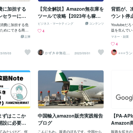
聞いていない・Am
ポンなど、さまざまなクーポンが提供さ
のライバルが
しくアカウント停止の
費に加担する
【完全解説】Amazon無在庫を
背筋が、
れています。これらのクーポンを見逃さ
成、掠め取っ
り実際にはどうな
ずに活用するためには、事前にクーポン
ナウィルスの
ンセラーにで
ツールで攻略【2023年も稼げ
ウント停
ありましたら教え
ページを定期的にチェックし、お気に入
生の方、在日
ポイント4つを
る！】
DOLOGIについて
ビジネス・マーケティング
コンテンツ
消費に加担する危
りの商品に使えるクーポンがあるかを確
経済不況のあ
Youtubeだ
仕組みは、せどり
ィングに繋げ
ためにできる商品
認しておくことが大切です。 また、楽天
参入されてい
益を生んでい
4
入れて高く売る』
たいと思います。
のクーポンは使用条件が設定されている
代、群雄割拠
る通知の中で
記事
マネー・副業
です。せどりのポ
担する危険性 ア
ことが多いため、購入予定の商品が条件
ょうか？今ま
りませんよね
4
商品を見つけるこ
商品選びのポイン
を満たしているか、しっかり確認するこ
は、「いつも
いる方は、し
入れと同時に利益
ディングに繋げまし
とも重要です。楽天ポイントとの併用も
に、なぜか、
う知識を事前
かずき＠無在庫
⭐️⭐️⭐️
23/05/03
2023/05/01
作れるかどうかが
物販総合研究
フオクマ
費とは何でしょう
可能なので、ポイントアップキャンペー
が低迷した・
きましょう。
過去にADOLOGI
たくさん作られたも
ンと組み合わせると、さらにお得に買い
ゃるのではな
いう方は、一
の情報です。・リ
買って使うことで
物ができるでしょう。 2. Amazonでの割
品絶対数が増
笑口で説明す
できる商品を見つ
ショップで売ってい
引コードの活用法と注意点 Amazonで
いことに起因
かと思います
テムダウンにより
すね。これは一見
は、特定の商品や期間限定で利用できる
す。そこで、
させて頂いて
る・中国商品の質
えますが、実はい
割引コードが頻繁に配布されています。
促費（注目オ
の内、売上が
なることがある・
こしています。環
これらの割引コードは、商品ページやプ
ども、1つの
トフォームに
しかなくなること
題は、環境への影
ロモーションページに記載されているこ
が、それより
ご飯が喉を通
アカウントの停止
ためには、たくさ
とが多いため、見逃さないようにしまし
方法がありま
はないでしょ
サポートに問い合
が必要です。 それ
ょう。割引コードを使用する際には、購
マ、「時間と
は、「死には
しか返ってこない
されるかもしれま
入手続きの画面でコードを入力すること
売上回復を目
しょ。わたし
、まずはここか
中国輸入amazon販売実践報告
【PA-A
ミや汚染物質は地
で、割引が適用されます
とは、ズバリ
とでもなりま
。 また、大量消費
直し】です。
ゃ、それだけ
開設に必要な
ブログ
Amazo
んのものを買って
バンなんて、
んどはすぐに捨て
ってみたいけど、何
こんにちわ。坂道のぼるです。中国から
な事なんだよ
販路を拡大の