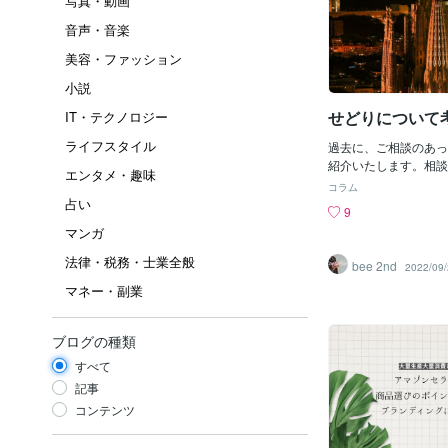
写真・動画
音声・音楽
美容・ファッション
小説
せどりについて
IT・テクノロジー
ライフスタイル
過去に、ご相談のあっ
紹介いたします。相談
エンタメ・趣味
NASシステム ドロ
コラム
いうフランチャイズ？
占い
9
て独立を考え始めまし
マンガ
求と個別説明会には参
で不安な点として、下
法律・税務・士業全般
bee 2nd
2022/09
目標利益を８０％の人
マネー・副業
態がわからない・ネッ
い意見が多い・導入保
されないという意見が
ブログの種類
商品登録しようとして
せずに、 自社運用ア
すべて
ている・クレーム率が
記事
が、中国製品の出品
コンテンツ
非常に多いと記載あり
リカAmazonから購