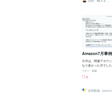
吉村 輸入＆物
「単価が高い」「評価
販 代行行いま
す。そして、そのお店
す
安定している」「長く
約”と“審査”が必要で
品」こういった条件が
しそうに聞こえますが
ど、仕入れは結構難し
進められる登録作業で
す。今回はそこを、実
は年々厳しくなってお
ます。画像Amazon
く」で進めると途中で
回、コマンダンテなの
ースが少なくありませ
かりやすいです。コー
そろえよう！ここで紹
の中では“定番中の定番”
できていれば、審査で
一定の需要がある単価
幅に減らせます。✅ 1
上はかなり魅力的物販
確認書類まず必要なの
ら、一度は「これ、仕
Amazon7月事
本人確認書類」です。
な」と考える商品です
当にルートが作れるの
今月は、関連アカウン
値があります。Amaz
なり多かった月でした
確認するAmazonを
関連アカウントが最近
マネー・副業
ダンテのグラインダー
AmazonではAI技
0
います。価格帯：3万
と再実感です。そのた
外の出品者が独占して
されている方だけでな
数・評価：非常に高い
企業アカウントまで、
吉田航基
2020/07
と、「かなりおいしそ
例が多発しています。
正直なところです。た
は、ぜひご相談くださ
ち止まりますここで冷
れだけ評価が高く、世
ているブランドなのに