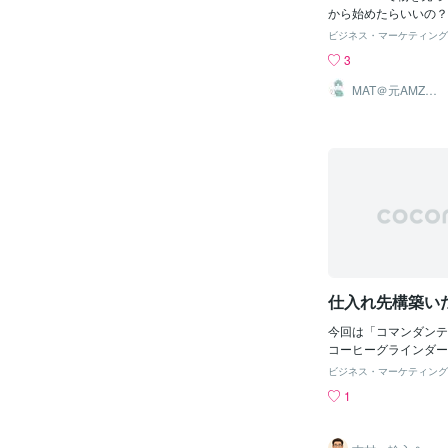
られます。それらはゴ
から始めたらいいの？
に溜まってしまい、動
向けて、Amazon出
ビジネス・マーケティング
えます。人間への影響
「セラーアカウント開
3
人間への影響です。 
けわかりやすく、数回
は、安くて早く作らな
解説していきます。は
MAT＠元AMZN
社員
ん。そのために、労働
い」気持ちが行動に変
間働かされたり、安全
の回りで「Amazon
たりします。 また、
という声をよく聞くよ
は、たくさんのものを
副業でハンドメイド品
ればなりません。その
業の製品をネットで広
欲や競争心に駆られた
でお小遣い稼ぎをした
ものや幸せを見失った
人それぞれ。でも共通
びの際に気を付けるポ
「何から始めればいい
ゾンセラーとして、ど
という不安です。この
大量消費に加担しない
不安を「最初の一歩」
か？それは、商品選び
Amazonで出品を始
仕入れ先構築い
です。具体的には、以
を紹介します。大丈夫
トを考えましょう
れば、出発は怖くあり
今回は「コマンダンテ（C
カウントとは？簡単に言
コーヒーグラインダー
にお店を出す鍵」まず
を作っていきます今回
onで商品を販売する
ビジネス・マーケティング
なら一度は耳にしたこ
ント（出品者アカウン
1
ンテ（Comandant
なアカウントを作る必
ダーについて、実際に
れは、いわばAmazo
築できるかどうか を
の中に自分のお店を持