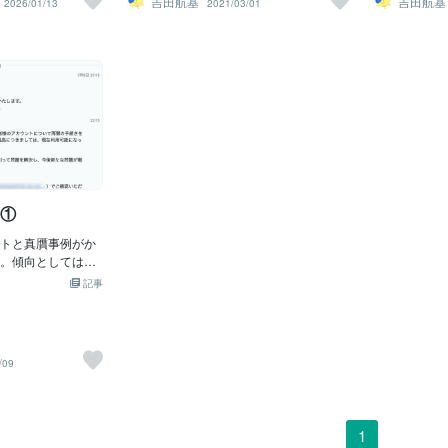
吉田航基
吉田航基
2026/01/13
2021/03/01
が良く売れ行きも
を始めるには“契
ことから、意匠権はひと段落したものと
ログインすら
使われる定番商
す。契約というと難
思われます。ただし、真贋や商標権侵害
転売ギフト券
揃っている商品ほ
、オンライン上で
などは小刻みに発生していることから、
わったのか、
い ケースが多いで
す。ただし、審査
全体的な対策は今後とも必須です。取扱
アカウント停
務目線で見ていき
り、「なんとな
商品のメーカー販売許可を得ることや出
中にはAmaz
サイトにてなぜ今
止まってしまうケ
品点数の厳選など、少しずつリスクヘッ
ト券を購入・
か理由はとても分
ん。6つの準備物を
ジをおこなっていきましょう🌸
なっていたり
ヒーグラインダー
介する6つの準備が
Amazonでも常に
つまずく確率を大
が高く、利益計算
. 顔写真付きの本人
をやっている人な
は「顔写真付きの
入れられたら強い
例①
これはあな
。だからこそ、本
か？ を検証する価
トと真贋事例がか
onでの販売状況を
。傾向としては、
確認すると、コマン
増えているため、
記事
は安定して動いて
術が発達してきたのだ
円前後出品者数：海
め転売・せどりを
いる状況レビュー
く、小売・卸売の
数字だけを見る
突如停止になる事
/09
う」に見えるのが
もし困っている方
だ、ここで一度立
いね。
静になります。こ
界的にも評価され
1
、誰もが自由に仕