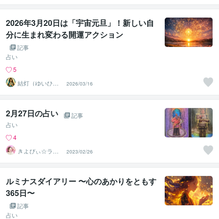
ット
2026年3月20日は「宇宙元旦」！新しい自
分に生まれ変わる開運アクション
記事
占い
5
結灯（ゆいひ）
2026/03/16
♡未来への羅針
盤♡
2月27日の占い
記事
占い
4
きよぴぃ☆ライ
2023/02/26
フスピリチュア
リスト
ルミナスダイアリー 〜心のあかりをともす
365日〜
記事
占い