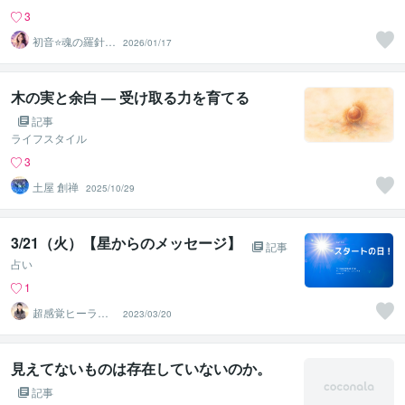
3
初音⭐️魂の羅針盤
2026/01/17
ルミナススター
鑑定
木の実と余白 — 受け取る力を育てる
記事
ライフスタイル
3
土屋 創禅
2025/10/29
3/21（火）【星からのメッセージ】
記事
占い
1
超感覚ヒーラー
2023/03/20
Honoka
見えてないものは存在していないのか。
記事