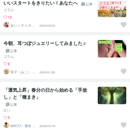
いいスタートをきりたい！あなたへ
記事
コラム
12
あい／チャネリ
2024/03/02
ングアート✨夏S
ALE
今朝、耳つぼジュエリーしてみました♬
記事
コラム
6
実子（みこ）✨
2024/01/26
未来好転セラピ
ーカフェ
「運気上昇」春分の日から始める「手放
し」と「種まき」
記事
占い
5
MACO｜運命を
2026/03/18
紐解く⭐︎波動タロ