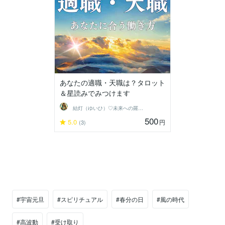
あなたの適職・天職は？タロット
＆星読みでみつけます
結灯（ゆいひ）♡未来への羅針盤♡
500
5.0
円
(3)
#宇宙元旦
#スピリチュアル
#春分の日
#風の時代
#高波動
#受け取り