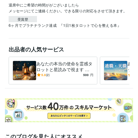
退席中にご希望の時間ががございましたら

メッセージにてご連絡ください。できる限りの対応をさせて頂きます。
受賞歴
6ヶ月でプラチナランク達成
『1日1枚タロットで心を整える本』
出品者の人気サービス
あなたの本当の使命を霊感タ
あな
ロットと星読みで視ます 心
ット
の奥に眠る潜在意識と繋がり
隠れ
5.0
(2)
500
円
5.0
その行き先を解き明かし導き
命を
ます
えま
このブログを見た人にオススメ