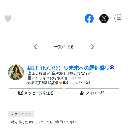
5
一覧に戻る
結灯（ゆいひ）♡未来への羅針盤♡
本人確認
機密保持契約(NDA)
インボイス発行事業者
未登録
総販売実績
212
評価
5.0
フォロワー
32
メッセージを送る
フォロー
32
スケジュール
ご縁を感じた時に、いつでもご利用ください。
