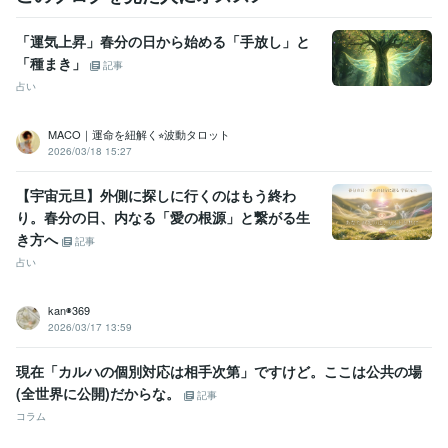
「運気上昇」春分の日から始める「手放し」と
「種まき」
記事
占い
MACO｜運命を紐解く⭐︎波動タロット
2026/03/18 15:27
【宇宙元旦】外側に探しに行くのはもう終わ
り。春分の日、内なる「愛の根源」と繋がる生
き方へ
記事
占い
kan◉369
2026/03/17 13:59
現在「カルハの個別対応は相手次第」ですけど。ここは公共の場
(全世界に公開)だからな。
記事
コラム