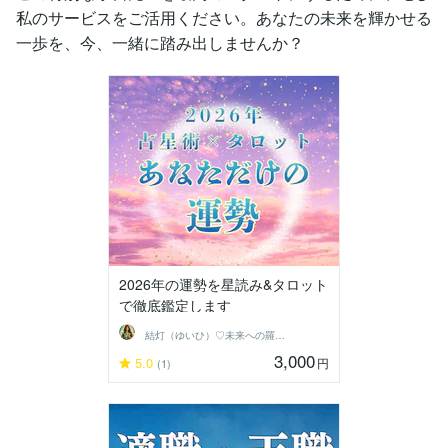
私のサービスをご活用ください。あなたの未来を輝かせる
一歩を、今、一緒に踏み出しませんか？
2026年の運勢を星読み&タロット
で徹底鑑定します
結灯（ゆいひ）♡未来への羅針盤♡
3,000
5.0
円
(1)