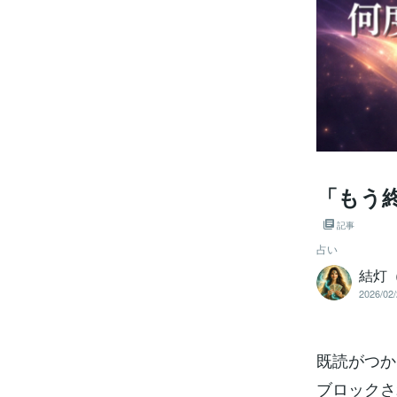
「もう
記事
占い
結灯
2026/02/
既読がつか
ブロックさ