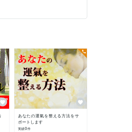
お
あなたの運氣を整える方法をサ
ポートします
0
実績
件