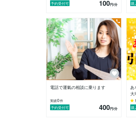
100
あなたの生活に合わせた実践法をお伝えし
予約受付可
購
円
/分
これにより、セッションが終わった後も自
多くの方が「私は運が悪い」「努力しても
これまで向き合ってきて分かったのは、”
環境や人間関係、目に見えない流れが複雑
そこに気づき、ひとつずつほどいていくだ
机上の空論ではなく、実際に効果を体感で
「難しい理屈より、実感を持って生きたい
「一時的な癒しではなく、長期的に心と体
そんな方に、お役に立てます。

もし、今のあなたが

電話で運氣の相談に乗ります
あ
余裕を失っている

大
不安でいっぱいで眠れない

0
「もっと自然体で生きたい」と願っている
実績
件
400
そんな状態なら、私は全力で寄り添います
予約受付可
購
円
/分
あなたの中にすでにある「大地の力」「自
DMからお気軽にご相談ください。

あなたの心と身体に余裕が広がるきっか