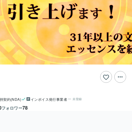
持契約(NDA)
インボイス発行事業者
未登録
0
78
フォロワー