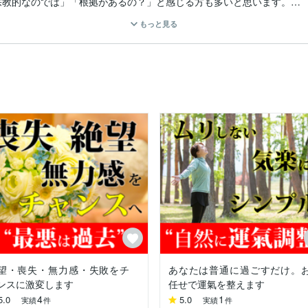
教的なのでは」「根拠があるの？」と感じる方も多いと思います。

、運氣とは特別な人だけのものではなく、

もっと見る
すことだということ。

の心の深い層とつながっています。

るのではなく、

持って生きるための土台を整えるお手伝いをしています。

ます。

や感情も静かに整いはじめます。

る”だけではなく、

ています。

といった思い込みは、運氣の流れをせき止めてしまいます。

合し、

いていく方法をお伝えします。

望・喪失・無力感・失敗をチ
あなたは普通に過ごすだけ。
ンスに激変します
任せで運氣を整えます
にどう取り入れるかが大切です。

4
1
5.0
5.0
実績
件
実績
件
感じたらこのルール」など、
