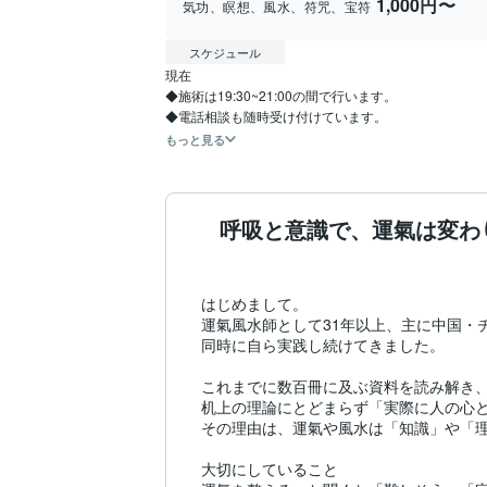
1,000円〜
気功、瞑想、風水、符咒、宝符
スケジュール
現在

◆施術は19:30~21:00の間で行います。

◆電話相談も随時受け付けています。
もっと見る
呼吸と意識で、運氣は変わ
はじめまして。

運氣風水師として31年以上、主に中国・
同時に自ら実践し続けてきました。

これまでに数百冊に及ぶ資料を読み解き、
机上の理論にとどまらず「実際に人の心と
その理由は、運氣や風水は「知識」や「理
大切にしていること
