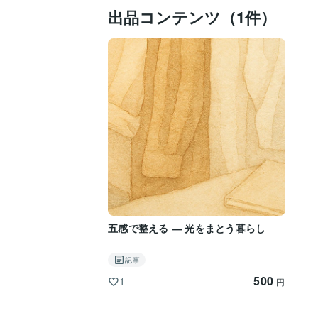
出品コンテンツ（1件）
五感で整える ― 光をまとう暮らし
記事
500
1
円