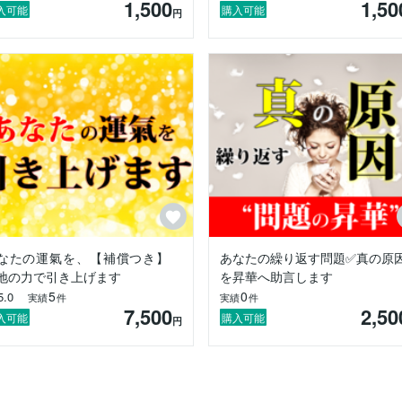
1,500
1,50
ます。

入可能
購入可能
円
分で自分を整えられる力が育ちます。

報われない」と感じています。

不運の原因はあなた自身ではない”ということです。

に絡み合い、心身が疲れ果てていただけ。

けで、本来の力は自然と動き出します。

きるシンプルな方法だから

」

を整えたい」

なたの運氣を、【補償つき】
あなたの繰り返す問題✅真の原
地の力で引き上げます
を昇華へ助言します
5
0
5.0


実績
件
実績
件
7,500
2,50
。

入可能
購入可能
円
然のリズム」を取り戻すお手伝いをさせてください。

けを、お届けします。