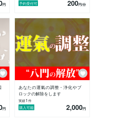
0
200
予約受付可
円
円
/分
因
あなたの運氣の調整・浄化やブ
ロックの解除をします
1
実績
件
0
2,000
購入可能
円
円