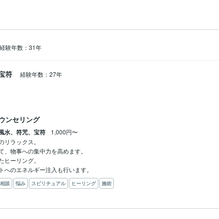
経験年数：31年
宝符
経験年数：27年
ウンセリング
風水、符咒、宝符
1,000円〜
のリラックス。

て、物事への集中力を高めます。

たヒーリング。

トへのエネルギー注入も行います。
相談
悩み
スピリチュアル
ヒーリング
施術