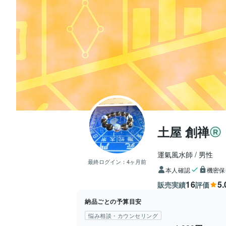
土屋 創禅
運氣風水師
男性
最終ログイン：
4ヶ月前
本人確認
機密保
16
5.
販売実績
評価
納品ごとの予算目安
悩み相談・カウンセリング