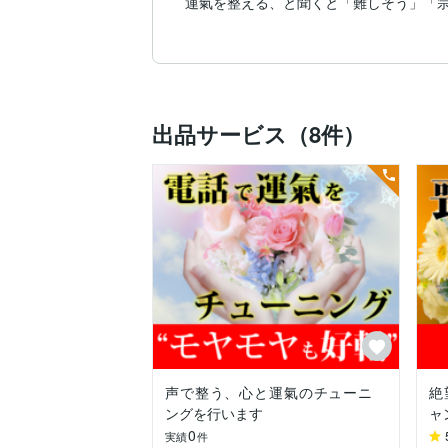
運氣を整える、と聞くと「難しそう」「宗
私がこの道を歩み続ける中で気づいたのは
誰もが本来備えている“自然な力”を思い出
その力は、大地のリズムや呼吸、そして人
だから、単に「運が良くなる方法」を教え
あなたが自分自身の軸を取り戻し、余裕を
出品サービス（8件）
具体的にお届けすること

◆身体をゆるめ、心を整えるヒーリング

緊張や不安は、身体のこわばりとして現れ
呼吸を深め、全身をゆるめることで、思考
施術やセッションでは、ただ“リラックスす
「自分の本当の感覚」に戻る体験を重視し
◆潜在意識に働きかける運氣調整

「どうせ私なんて」「また失敗するかも」
古代の叡智と現代的な心理アプローチを融
潜在意識に刻まれた古いプログラムをほど
声で整う、心と運氣のチューニ
絶
◆セルフケアと日常実践のアドバイス

ングを行います
ャ
一度の施術やセッションだけでなく、日常
0
実績
件
「疲れているときはこの呼吸法」「不安を