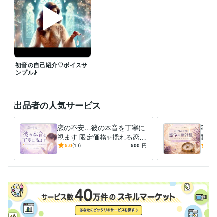
などございましたら、

お気軽にメッセージくださいね✨

深夜帯は直接お電話いただく方がスムーズです✨

✧ テキスト鑑定は随時受付中 ✧

24時間いつでもご依頼いただけます。

ご返信までお時間をいただく場合もございますが、

初音の自己紹介♡ボイスサ
いただいたメッセージはすべて大切に拝見しております。安心してお問
ンプル♪
い合わせください✨

✧ 感謝を込めて ✧

出品者の人気サービス
これまでご縁をいただき、

ココナラプラチナランク12ヶ月連続キープを経験させていただきまし
恋の不安…彼の本音を丁寧に
20
た。

視ます 限定価格✨揺れる恋心
動く
タロットと心をつなぐ対話の中で、

をカードから潜在意識リーデ
愛・
5.0
(10)
500
円
5.0
今のあなたに必要なメッセージを受け取り、

ィング
毎に
未来へ進むためのヒントを

一緒に見つけていきましょう✨

あなたとのご縁を

心よりお待ちしております♡
経験職種
デザイナー / Webデザイナー
経験年数 : 1年