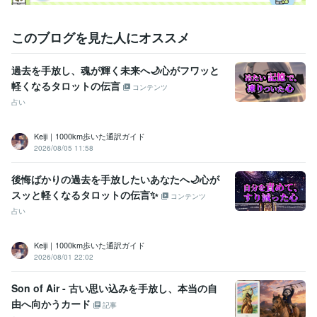
クリエイター / ライター・編集
経験年数 : 5年
クリエイター / 作家
経験年数 : 2年
ライフスタイル・その他 / 占い師
経験年数 : 32年
このブログを見た人にオススメ
ライフスタイル・その他 / 講師・インストラクター
経験年数 : 26年
過去を手放し、魂が輝く未来へ🌙心がフワッと
受賞歴
軽くなるタロットの伝言
教室開業20周年記念表彰　
ココナラ　シルバーランク達成
八方塞が
コンテンツ
りから人生逆転！占い✕副業で希望自由を手に入れる方法
kindle出
占い
版　3ジャンル1位獲得　3冠達成
ココナラ　プラチナランク達成！
ココナラ販売300件達成
Keiji｜1000km歩いた通訳ガイド
2026/08/05 11:58
ビジネス・クリエイティブツール
Google スプレッドシート:2年
Google ドキュメント:2年
Keynote:4年
後悔ばかりの過去を手放したいあなたへ🌙心が
Numbers:4年
Pages:4年
ChatGPT:1年
CapCut:1年
iMovie:3年
スッと軽くなるタロットの伝言✨
Canva:4年
コンテンツ
占い
得意分野
占い
タロットカード　オラクル・ルノルマンなど
ダウジング
Keiji｜1000km歩いた通訳ガイド
占い 鑑定
2026/08/01 22:02
悩み相談・カウンセリング
心に寄り添いお話しをお聞きします。
Son of Air - 古い思い込みを手放し、本当の自
由へ向かうカード
記事