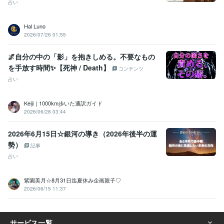
占い
Hal Luno
2026/07/26 01:55
🌌自分の中の「影」を抱きしめる。不要なもの
を手放す時間✨【死神 / Death】
コンテンツ
占い
Keiji｜1000km歩いた通訳ガイド
2026/06/28 03:44
2026年6月15日☆銀河の導き（2026年後半の運
勢）
記事
占い
紫園美月☆8月31日迄夏休み企画親子♡
2026/06/15 11:37