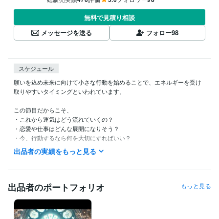
無料で見積り相談
メッセージを送る
フォロー
98
スケジュール
願いを込め未来に向けて小さな行動を始めることで、エネルギーを受け
取りやすいタイミングといわれています。

この節目だからこそ、

・これから運気はどう流れていくの？

・恋愛や仕事はどんな展開になりそう？

・今、行動するなら何を大切にすればいい？

出品者の実績をもっと見る
七夕の特別なエネルギーを味方につけてらあなたらしい未来への一歩を
見つけていきましょう✨

✧ 待機・ご相談につきまして

出品者のポートフォリオ
もっと見る
この時間に相談できますか？

待機予定を知りたいです
