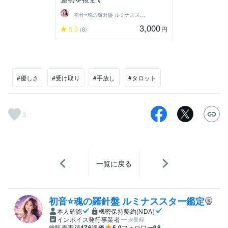
初音⭐️魂の羅針盤 ルミナススター鑑定
3,000
5.0
円
(8)
#優しさ
#受け取り
#手放し
#タロット
3
一覧に戻る
初音⭐️魂の羅針盤 ルミナススター鑑定
本人確認
機密保持契約(NDA)
インボイス発行事業者
未登録
総販売実績
476
評価
5.0
フォロワー
98