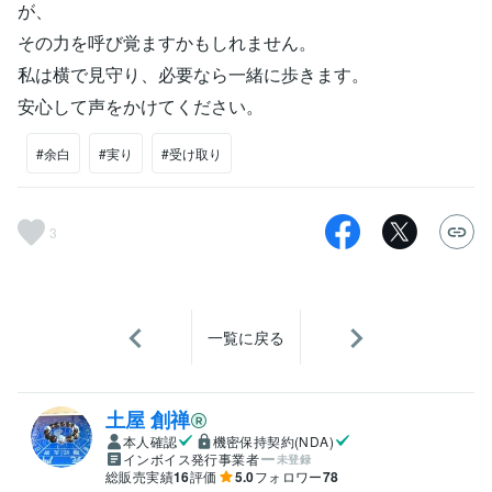
が、
その力を呼び覚ますかもしれません。
私は横で見守り、必要なら一緒に歩きます。
安心して声をかけてください。
#余白
#実り
#受け取り
3
一覧に戻る
土屋 創禅
本人確認
機密保持契約(NDA)
インボイス発行事業者
未登録
総販売実績
16
評価
5.0
フォロワー
78