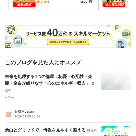
を過去に――エネルギーの反
みま
5.0
(4)
1,500
円
5.0
転、徹底活用する幸運施術
いこ
このブログを見た人にオススメ
未来を処理する4つの部屋：杞憂・心配性・楽
観・余白が織りなす「心のエネルギー収支」
記事
コラム
骨格屋ossan
2026/08/05 01:04
余白とグリッドで、情報を見やすく整える
記事