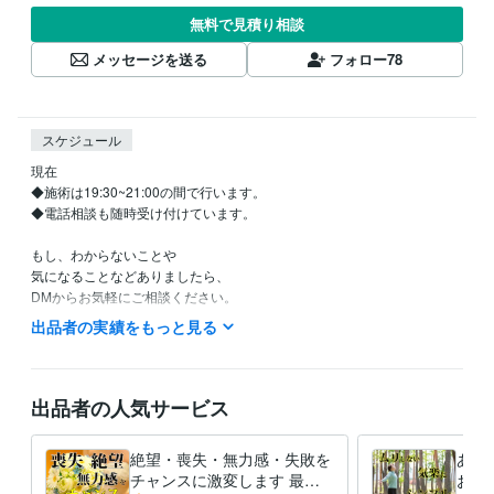
無料で見積り相談
メッセージを送る
フォロー
78
スケジュール
現在

◆施術は19:30~21:00の間で行います。

◆電話相談も随時受け付けています。

もし、わからないことや

気になることなどありましたら、

DMからお気軽にご相談ください。

あなたの心と身体に余裕が広がるきっかけを、お届けします。
出品者の実績をもっと見る
得意分野
悩み相談・カウンセリング
気功、瞑想、風水、符咒、宝符
カウンセリング
相談
悩み
スピリチュアル
ヒーリング
施術
出品者の人気サービス
絶望・喪失・無力感・失敗を
あな
チャンスに激変します 最悪
お任