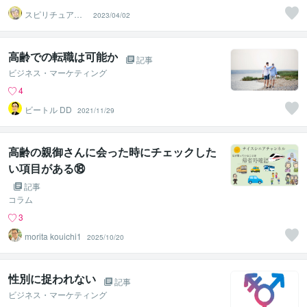
スピリチュアル
2023/04/02
カウンセラー
神山 純
高齢での転職は可能か
記事
ビジネス・マーケティング
4
ビートル DD
2021/11/29
高齢の親御さんに会った時にチェックした
い項目がある⑱
記事
コラム
3
morita kouichi1
2025/10/20
性別に捉われない
記事
ビジネス・マーケティング