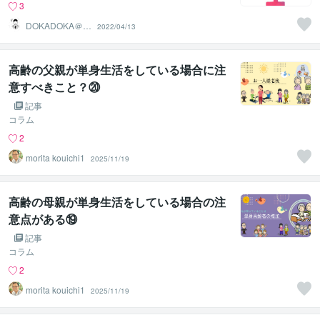
3
DOKADOKA＠ネ
2022/04/13
ット複業家
高齢の父親が単身生活をしている場合に注
意すべきこと？⑳
記事
コラム
2
morita kouichi1
2025/11/19
高齢の母親が単身生活をしている場合の注
意点がある⑲
記事
コラム
2
morita kouichi1
2025/11/19