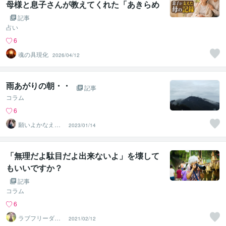
母様と息子さんが教えてくれた「あきらめ
なくていい」ということ
記事
占い
6
魂の具現化
2026/04/12
雨あがりの朝・・
記事
コラム
6
願いよかなえ～
2023/01/14
ゆりか～
「無理だよ駄目だよ出来ないよ」を壊して
もいいですか？
記事
コラム
6
ラブフリーダム
2021/02/12
セッション