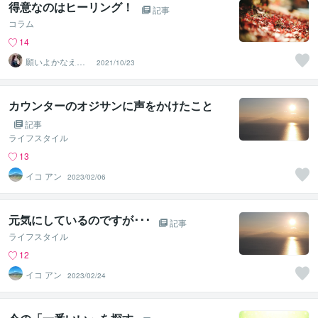
得意なのはヒーリング！
記事
コラム
14
願いよかなえ～
2021/10/23
ゆりか～
カウンターのオジサンに声をかけたこと
記事
ライフスタイル
13
イコ アン
2023/02/06
元気にしているのですが･･･
記事
ライフスタイル
12
イコ アン
2023/02/24