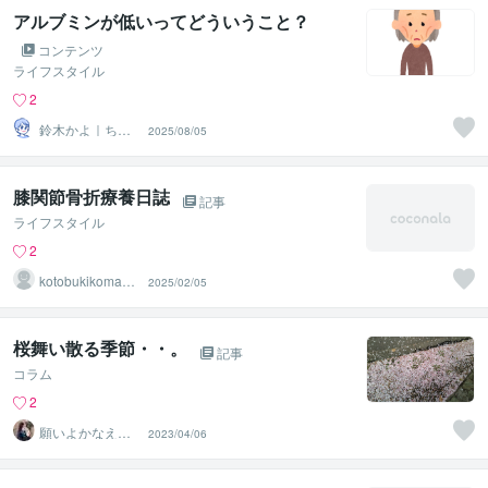
アルブミンが低いってどういうこと？
コンテンツ
ライフスタイル
2
鈴木かよ｜ちゃ
2025/08/05
ーちゃんのいえ
膝関節骨折療養日誌
記事
ライフスタイル
2
kotobukikomam
2025/02/05
e
桜舞い散る季節・・。
記事
コラム
2
願いよかなえ～
2023/04/06
ゆりか～