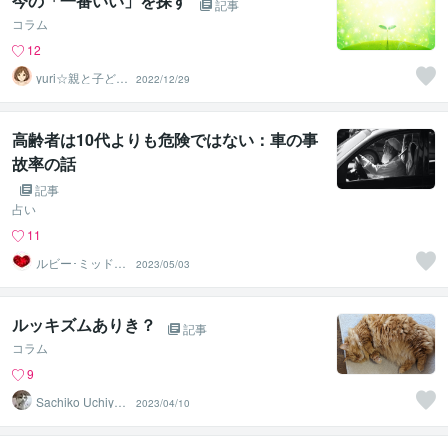
今の「一番いい」を探す
記事
コラム
12
yuri☆親と子ども
2022/12/29
のカウンセラー
高齢者は10代よりも危険ではない：車の事
故率の話
記事
占い
11
ルビー･ミッドナ
2023/05/03
イト
ルッキズムありき？
記事
コラム
9
Sachiko Uchiya
2023/04/10
ma