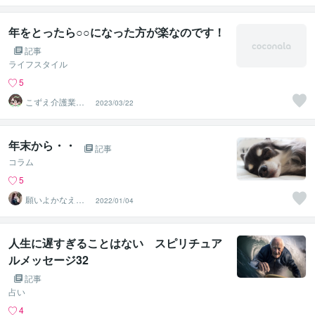
年をとったら○○になった方が楽なのです！
記事
ライフスタイル
5
こずえ介護業界1
2023/03/22
8年＆現役ケアマ
ネ
年末から・・
記事
コラム
5
願いよかなえ～
2022/01/04
ゆりか～
人生に遅すぎることはない スピリチュア
ルメッセージ32
記事
占い
4