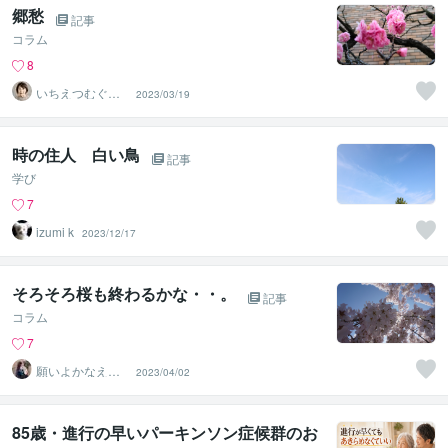
郷愁
記事
コラム
8
いちえつむぐ☆
2023/03/19
婚活アドバイス1
2年
時の住人 白い鳥
記事
学び
7
izumi k
2023/12/17
そろそろ桜も終わるかな・・。
記事
コラム
7
願いよかなえ～
2023/04/02
ゆりか～
85歳・進行の早いパーキンソン症候群のお