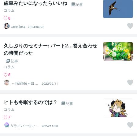
歯車みたいになったらいいね
記事
コラム
8
※meIko※
2024/04/20
久しぶりのセミナー: パート2…答え合わせ
の時間だった
記事
コラム
8
～Twinkle～ほた
2022/02/11
るの光
ヒトも冬眠するのでは？
記事
コラム
7
Vライバーウィス
2024/11/28
タリア