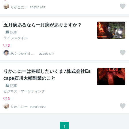
りかこにー
2023/01/27
五月病あるなら一月病がありますか？
記事
ライフスタイル
3
あくつかずえア
2025/01/11
ドラー流メンタ
ルトレーナー
りかこにーは冬眠したいくま♪株式会社Es
cape石川大輔副業のこと
記事
ビジネス・マーケティング
3
りかこにー
2023/01/29
1