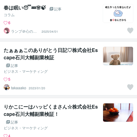
春は眠い😴💤🌸🍃
記事
コラム
6
ランプ＠心のお
2025/04/01
悩み解決専門家
たぁぁぁこのありがとう日記♡株式会社Es
cape石川大輔副業検証
記事
ビジネス・マーケティング
5
takaaako
2023/01/20
りかこにーはハッピくまさん☆株式会社Es
cape石川大輔副業検証！
記事
ビジネス・マーケティング
4