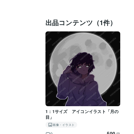
出品コンテンツ（1件）
1：1サイズ アイコンイラスト「月の
目」
画像・イラスト
500
0
円