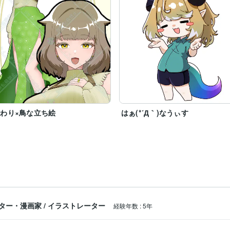
わり×鳥な立ち絵
はぁ(*´Д｀)なうぃす
ター・漫画家
/
イラストレーター
経験年数
:
5年