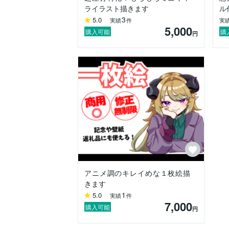
ライラスト描きます
ル
3
5.0
実績
件
実
5,000
購入可能
購
円
アニメ調のキレイめな１枚絵描
きます
1
5.0
実績
件
7,000
購入可能
円