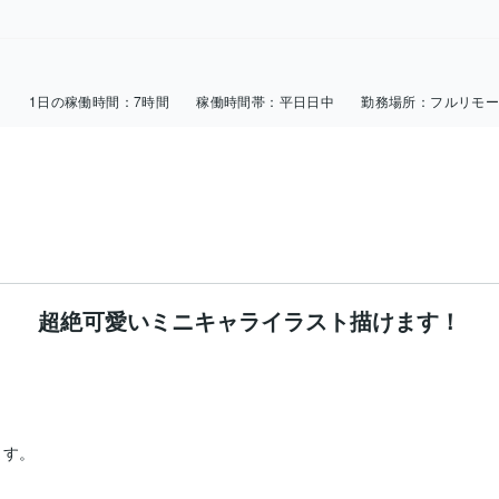
日
1日の稼働時間：
7時間
稼働時間帯：
平日日中
勤務場所：
フルリモ
超絶可愛いミニキャライラスト描けます！
す。
