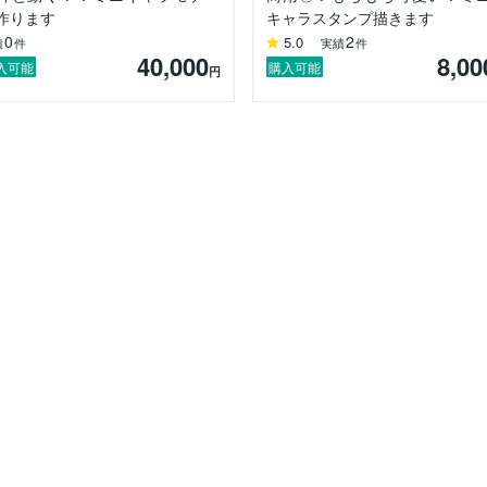
作ります
キャラスタンプ描きます
0
2
5.0
績
件
実績
件
40,000
8,00
入可能
購入可能
円