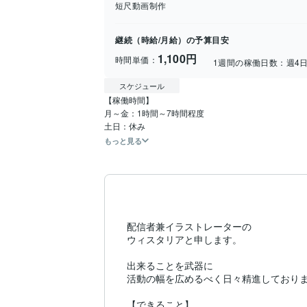
短尺動画制作
継続（時給/月給）の予算目安
1,100円
時間単価：
1週間の稼働日数：
週4
スケジュール
【稼働時間】

月～金：1時間～7時間程度

土日：休み
もっと見る
配信者兼イラストレーターの

ウィスタリアと申します。

出来ることを武器に

活動の幅を広めるべく日々精進しておりま
【できること】
