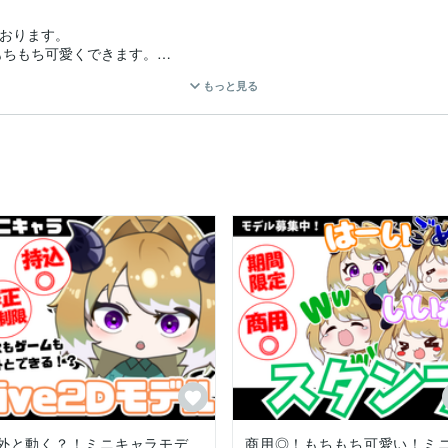
おります。

ちもち可愛くできます。

もっと見る
ングだけ等対応可能です。

。



外と動く？！ミニキャラモデ
商用◎！もちもち可愛い！ミ