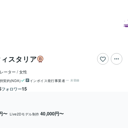
ウィスタリア
トレーター
女性
持契約(NDA)
インボイス発行事業者
未登録
5
15
フォロワー
0円〜
40,000円〜
Live2Dモデル制作