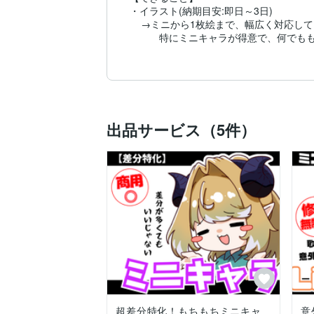
・イラスト(納期目安:即日～3日)

    →ミニから1枚絵まで、幅広く対応して
　　　特にミニキャラが得意で、何でもも
・モデリング（納期目安：19日～30日）

　→一括制作から、イラストだけ、モデリ
・簡単な事務作業（単発、長期可）

　→ExcelやGoogleスプレッドが使えます
出品サービス（5件）
　　リストやグラフ等の作成が可能です。
ご連絡お待ちしております。
超差分特化！もちもちミニキャ
意