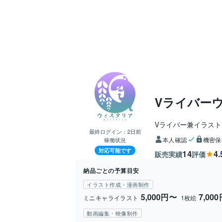
Vライバー
Vライバー兼イラス
最終ログイン：
2日前
本人確認
機密保
稼働状況
対応可能です
14
4.
販売実績
評価
納品ごとの予算目安
イラスト作成・漫画制作
5,000円〜
7,00
ミニキャライラスト
1枚絵
動画編集・映像制作