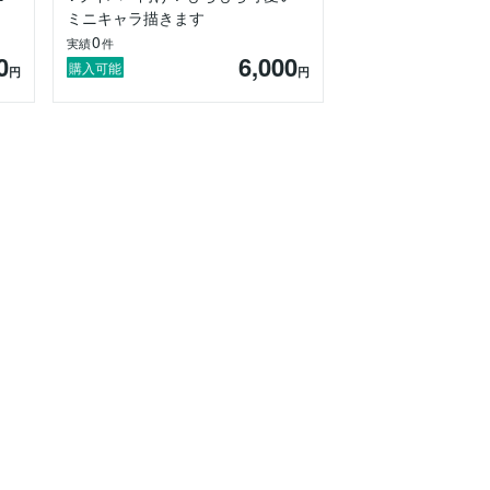
ミニキャラ描きます
0
実績
件
0
6,000
購入可能
円
円