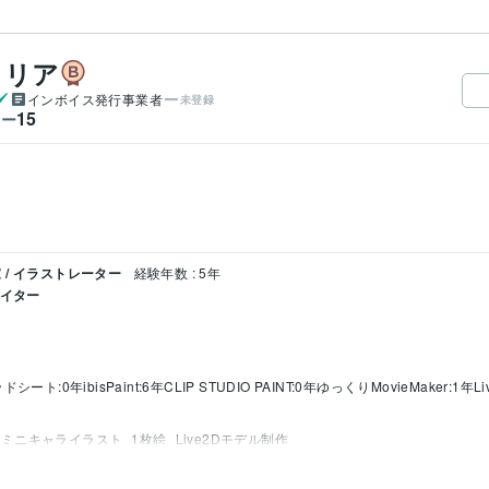
タリア
インボイス発行事業者
未登録
15
ワー
/ イラストレーター
経験年数 : 5年
エイター
レッドシート:0年
ibisPaint:6年
CLIP STUDIO PAINT:0年
ゆっくりMovieMaker:1年
L
ミニキャライラスト
1枚絵
Live2Dモデル制作
品
動画素材
尺動画制作