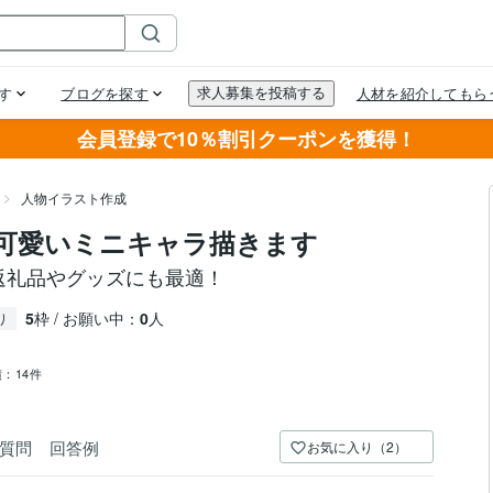
会員登録で10％割引クーポンを獲得！
人物イラスト作成
可愛いミニキャラ描きます
！返礼品やグッズにも最適！
5
枠 / お願い中：
0
人
り
績：
14件
質問
回答例
お気に入り（2）