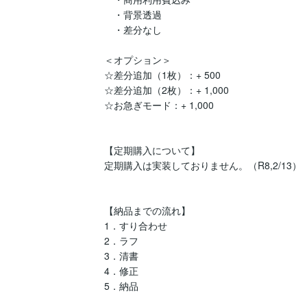
　・背景透過

　・差分なし

＜オプション＞

☆差分追加（1枚）：+ 500

☆差分追加（2枚）：+ 1,000

☆お急ぎモード：+ 1,000

【定期購入について】

定期購入は実装しておりません。（R8,2/13）

【納品までの流れ】

1．すり合わせ

2．ラフ

3．清書

4．修正

5．納品
