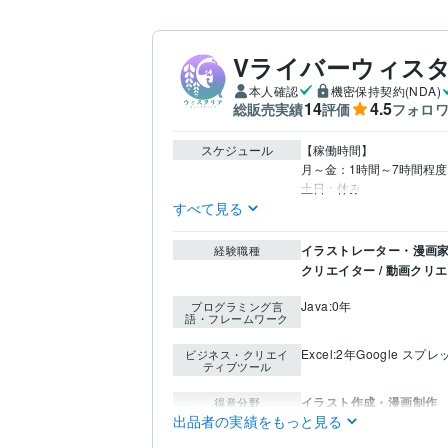
Vライバーウィス
本人確認
機密保持契約(NDA)
14
4.5
総販売実績
評価
フォロ
スケジュール
【稼働時間】

月～金：1時間～7時間程度

すべて見る
イラストレーター・漫画家 
経験職種
クリエイター / 動画クリ
Java:0年
プログラミング言
語・フレームワーク
Excel:2年
Google スプ
ビジネス・クリエイ
ティブツール
イラスト作成・漫画制作
得意分野
出品者の実績をもっと見る
ミニキャラ
グッズ
返礼
動画編集・映像制作
短