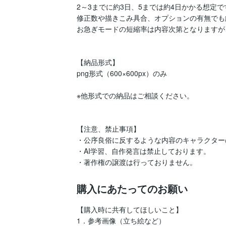
2～3までに約3日、5までは約4日かかる想定です
修正数や描きこみ具合、オプションの有無でも
お急ぎモードの短縮率は内容次第となりますが
【納品形式】

png形式（600×600px）のみ

※他形式での納品はご相談ください。

【注意、禁止事項】

・公序良俗に反するような内容のキャラクター
・AI学習、自作発言は禁止しております。

・著作権の譲渡は行っておりません。
購入にあたってのお願い
【購入時に共有してほしいこと】

1．参考画像（立ち絵など）
