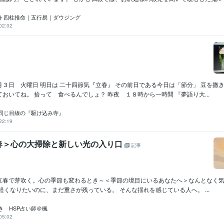
ト四柱推命｜五行易｜ダウジング
02:02
３日 火曜日 明日は 二十四節気『立春』 その前日である今日は「節分」 豆を撒き
おいてね。 拾って 食べるんでしょ？ 昨夜 １８時から一時間 『夢語り大...
同じ目線の『駆け込み寺』
22:19
春＞心の大掃除と新しい光の入り口
記事
立春で芽吹く。心の季節も変わるとき～＜季節の境目にいるあなたへ＞なんとなく
軽くなりたいのに、まだ重さが残っている。 そんな揺れを感じている人へ。 ...
き HSP占い師＠楓
05:02