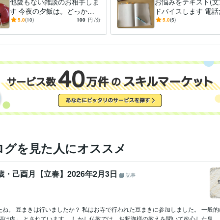
他愛もない雑談のお相手しま
お悩みをテキスト(文
す 今夜の夕飯は。どっか旅
ドバイスします 電話
行行たい。なんでもないこと
張する、話すのが苦
5.0
(10)
100
円
/分
5.0
(5)
お話しましょ
ご相談ください。
ログを見た人にオススメ
歳・己酉月【立春】2026年2月3日
記事
たね。 豆まきは行いましたか？ 私はお寺で行われた豆まきに参加しました。 一般
福は内」 とされています。 しかし仏教では、お釈迦様の教えを聞いて改心した鬼...