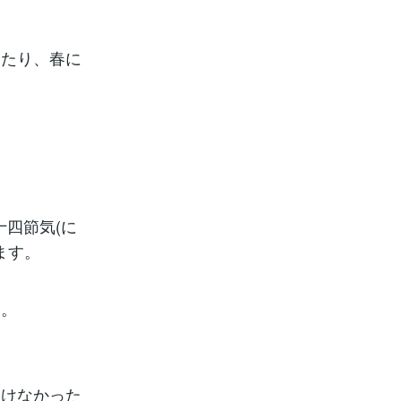
てたり、春に
十四節気(に
ます。
す。
動けなかった