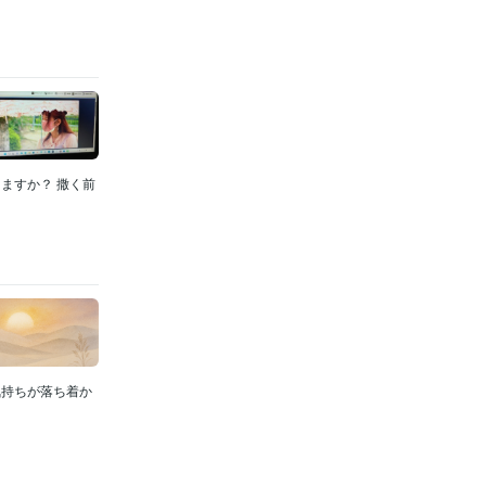
ますか？ 撒く前
気持ちが落ち着か