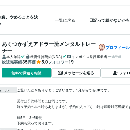
抱負、やめることを決
一覧に戻る
日記って続かないかも
る
あくつかずえアドラー流メンタルトレー
プロフィール
ナー
本人確認
機密保持契約(NDA)
インボイス発行事業者
未登録
35
5.0
19
総販売実績
評価
フォロワー
メッセージを送る
フォ
無料で見積り相談
ュール
ご覧いただきありがとうございます。1分からでもOKです。

受付は予約時間とほぼ同じです。

時々予約のみの時もありますが、予約の入ってない時は即時対応可能です
週5日　3~6時間
