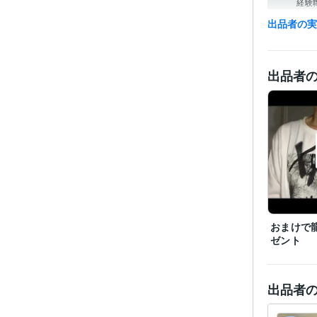
経験
出品者の
資格・
出品者
ビジネス・
ティブ
得意
おまけで
ゼント
出品者