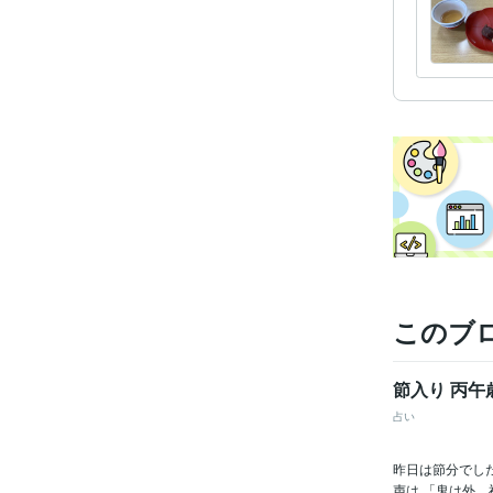
このブ
節入り 丙午
占い
昨日は節分でし
声は 「鬼は外、