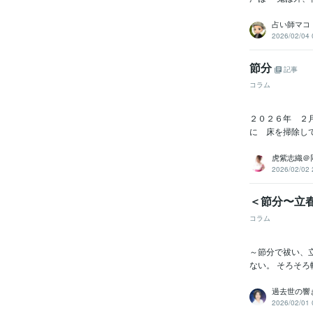
占い師マコ
2026/02/04 
節分
記事
コラム
２０２６年 ２月
に 床を掃除して
虎紫志織＠
2026/02/02 
＜節分〜立
コラム
～節分で祓い、
ない。 そろそろ
過去世の響
2026/02/01 