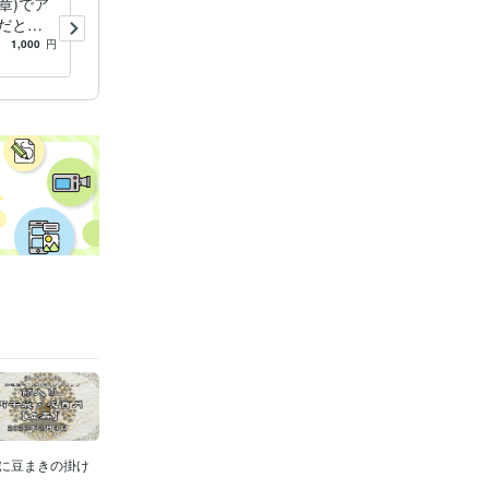
章)でア
愚痴聞き、心のモヤモヤ聞き
だと緊
ます 親しい人にも言えない
手な方は
内なる声、吐き出してみませ
1,000
円
5.0
(11)
100
円
/分
んか?
的に豆まきの掛け