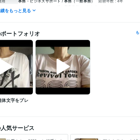
事務・ビジネスサポート / 事務（一般事務）
経験年数 : 4年
職種
ライフスタイル・その他 / 家事代行
経験年数 : 5年
実績をもっと見る
ライフスタイル・その他 / その他
メンタルトレーナー
取得年 : 2023年
検定
終活アドバイザー
取得年 : 2018年
のポートフォリオ
も
日商簿記検定2級
取得年 : 2015年
WordPress:1年
Excel:3年
Word:3年
ChatGPT:0年
iMovie:0年
Canva:0
クリエイ
ツール
ibisPaint:0年
悩み相談・カウンセリング
対人関係のもやもやを軽くするお手伝い
分野
龍体文字をプレ
の人気サービス