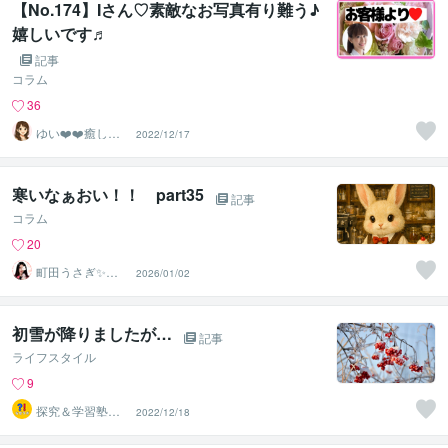
【No.174】Iさん♡素敵なお写真有り難う♪
嬉しいです♬
記事
コラム
36
ゆい❤️❤️癒しの
2022/12/17
心友
寒いなぁおい！！ part35
記事
コラム
20
町田うさぎ✨閃
2026/01/02
光の幸せ届け人
♡怪談師⛩️
初雪が降りましたが…
記事
ライフスタイル
9
探究＆学習塾｜
2022/12/18
なぜラボ