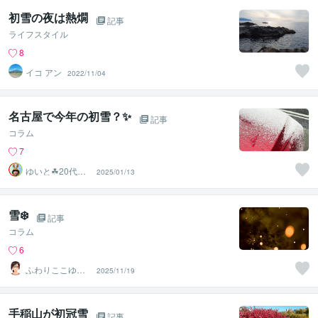
初雪の夜は熱燗
記事
ライフスタイル
8
イコ アン
2022/11/04
名古屋で今年の初雪？✨
記事
コラム
7
ゆいと☘20代✨
2025/01/13
あなたの心の拠
り所✨☘️
雪❄️
記事
コラム
6
ふわりここゆら
2025/11/19
り❤️✨癒しタイ
ム相談室
手稲山が初冠雪
記事