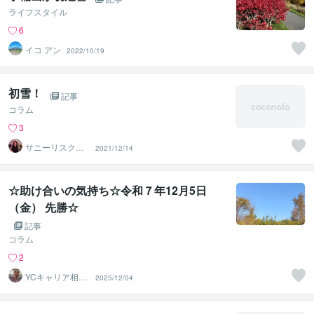
ライフスタイル
6
イコ アン
2022/10/19
初雪！
記事
コラム
3
サニーリスクマ
2021/12/14
ネジメント
☆助け合いの気持ち☆令和７年12月5日
（金） 先勝☆
記事
コラム
2
YCキャリア相談
2025/12/04
室