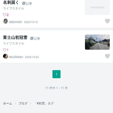
名刺届く
記事
ライフスタイル
2
satomism
2023/10/12
富士山初冠雪
記事
ライフスタイル
1
keiuitoken
2025/10/23
1
11
件中
1 - 11
件
ホーム
ブログ
「#初雪」タグ