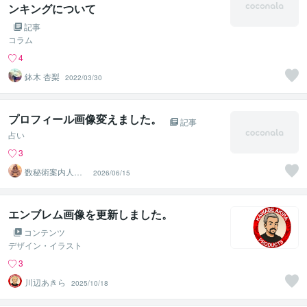
ンキングについて
記事
コラム
4
鉢木 杏梨
2022/03/30
プロフィール画像変えました。
記事
占い
3
数秘術案内人
2026/06/15
日和月斗 ひよ
りつきと
エンブレム画像を更新しました。
コンテンツ
デザイン・イラスト
3
川辺あきら
2025/10/18