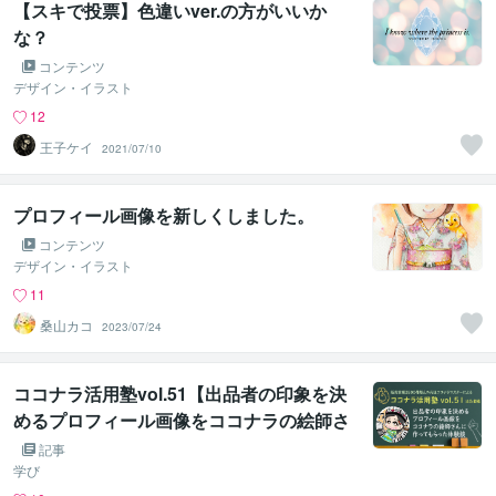
【スキで投票】色違いver.の方がいいか
な？
コンテンツ
デザイン・イラスト
12
王子ケイ
2021/07/10
プロフィール画像を新しくしました。
コンテンツ
デザイン・イラスト
11
桑山カコ
2023/07/24
ココナラ活用塾vol.51【出品者の印象を決
めるプロフィール画像をココナラの絵師さ
んに作ってもらった体験談】
記事
学び