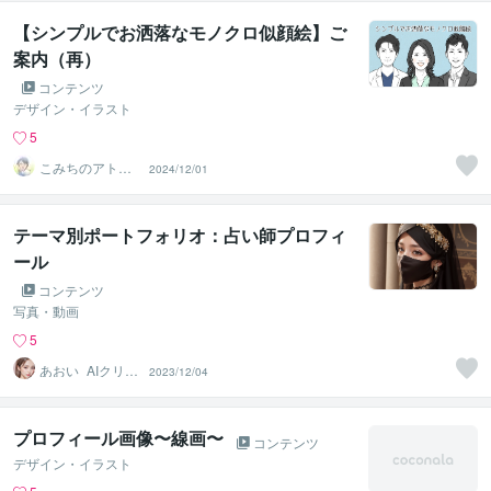
【シンプルでお洒落なモノクロ似顔絵】ご
案内（再）
コンテンツ
デザイン・イラスト
5
こみちのアトリ
2024/12/01
エ
テーマ別ポートフォリオ：占い師プロフィ
ール
コンテンツ
写真・動画
5
あおい_AIクリエ
2023/12/04
イター
プロフィール画像〜線画〜
コンテンツ
デザイン・イラスト