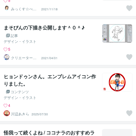
5
みっくす☆べり
2021/11/18
ー
まそぴんの下描き公開します＾０＾♪
記事
デザイン・イラスト
5
クリエーターま
2021/04/01
そぴん
ヒョンドゥンさん。エンブレムアイコン作
りました。
コンテンツ
デザイン・イラスト
4
川辺あきら
2025/07/30
怪我って続くよね / ココナラのおすすめラ