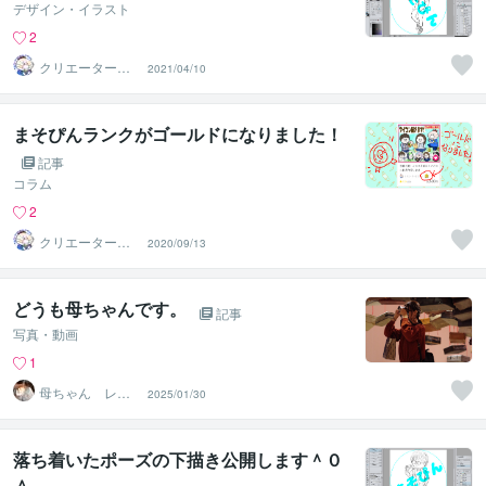
デザイン・イラスト
2
クリエーターま
2021/04/10
そぴん
まそぴんランクがゴールドになりました！
記事
コラム
2
クリエーターま
2020/09/13
そぴん
どうも母ちゃんです。
記事
写真・動画
1
母ちゃん レベ
2025/01/30
ル32
落ち着いたポーズの下描き公開します＾０
＾