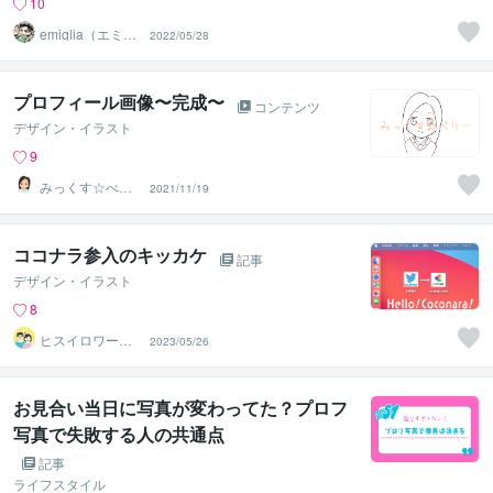
10
emiglia（エミリ
2022/05/28
ア）
プロフィール画像〜完成〜
コンテンツ
デザイン・イラスト
9
みっくす☆べり
2021/11/19
ー
ココナラ参入のキッカケ
記事
デザイン・イラスト
8
ヒスイロワーク
2023/05/26
ス
お見合い当日に写真が変わってた？プロフ
写真で失敗する人の共通点
記事
ライフスタイル