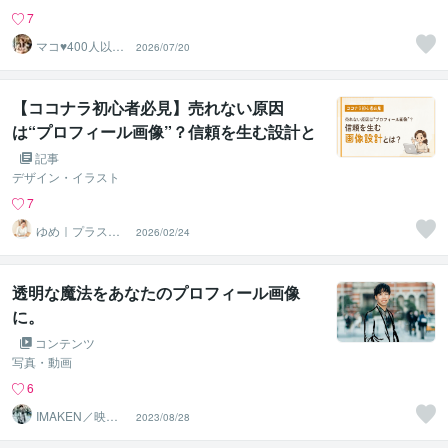
7
マコ♥️400人以上
2026/07/20
の婚活を救った
専門家
【ココナラ初心者必見】売れない原因
は“プロフィール画像”？信頼を生む設計と
は？
記事
デザイン・イラスト
7
ゆめ｜プラスミ
2026/02/24
ーデザイン ＠即
レス対応
透明な魔法をあなたのプロフィール画像
に。
コンテンツ
写真・動画
6
IMAKEN／映像
2023/08/28
制作