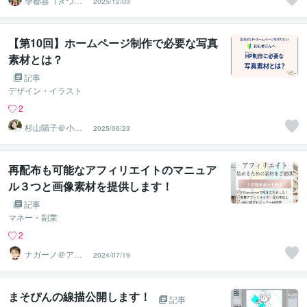
季都喜（きつ
2025/12/03
き）
【第10回】ホームページ制作で必要な写真
素材とは？
記事
デザイン・イラスト
2
杉山陽子＠小さ
2025/06/23
な商いの導線設
計士
再配布も可能なアフィリエイトのマニュア
ル３つと画像素材を提供します！
記事
マネー・副業
2
ナガーノ＠アフ
2024/07/19
ィリエイト歴19
年目
まそぴんの線描公開します！
記事