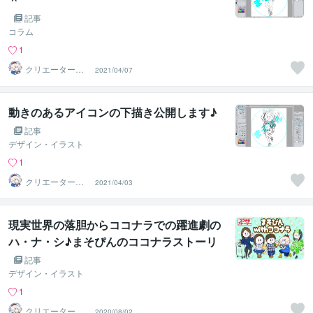
記事
コラム
1
クリエーターま
2021/04/07
そぴん
動きのあるアイコンの下描き公開します♪
記事
デザイン・イラスト
1
クリエーターま
2021/04/03
そぴん
現実世界の落胆からココナラでの躍進劇の
ハ・ナ・シ♪まそぴんのココナラストーリ
ー♪
記事
デザイン・イラスト
1
クリエーターま
2020/08/02