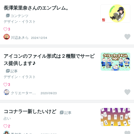
長澤茉里奈さんのエンブレム。
コンテンツ
デザイン・イラスト
3
川辺あきら
2024/12/04
アイコンのファイル形式は２種類でサービ
ス提供します♪
記事
デザイン・イラスト
3
クリエーターま
2020/09/23
そぴん
ココナラ一新したいけど
記事
占い
2