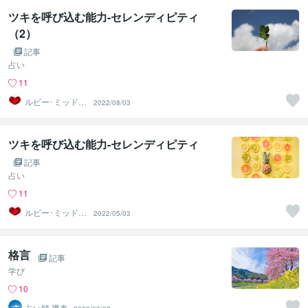
ツキを呼び込む能力-セレンディピティ
（2）
記事
占い
11
ルビー･ミッドナ
2022/08/03
イト
ツキを呼び込む能力-セレンディピティ
記事
占い
11
ルビー･ミッドナ
2022/05/03
イト
格言
記事
学び
10
占い師 導春