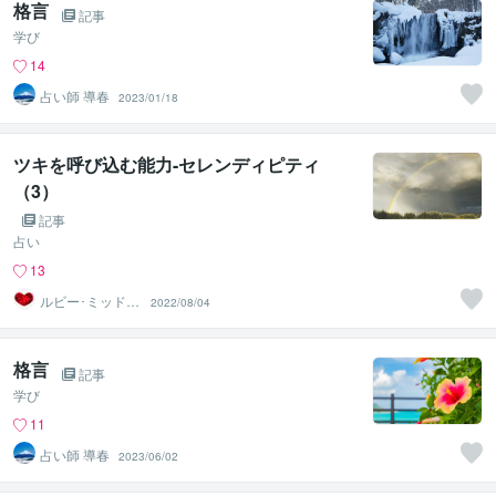
格言
記事
学び
14
占い師 導春
2023/01/18
ツキを呼び込む能力-セレンディピティ
（3）
記事
占い
13
ルビー･ミッドナ
2022/08/04
イト
格言
記事
学び
11
占い師 導春
2023/06/02