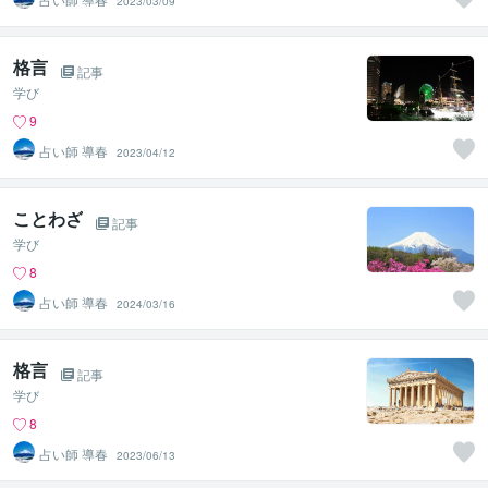
2023/03/09
格言
記事
学び
9
占い師 導春
2023/04/12
ことわざ
記事
学び
8
占い師 導春
2024/03/16
格言
記事
学び
8
占い師 導春
2023/06/13