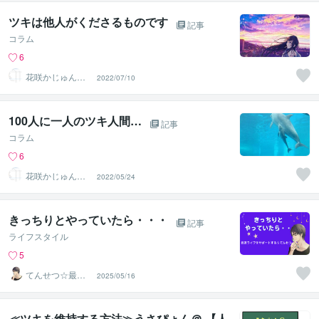
ツキは他人がくださるものです
記事
コラム
6
花咲かじゅんさ
2022/07/10
ん六星占術師
100人に一人のツキ人間…
記事
コラム
6
花咲かじゅんさ
2022/05/24
ん六星占術師
きっちりとやっていたら・・・
記事
ライフスタイル
5
てんせつ☆最適
2025/05/16
ライフをサポー
トする
≪ツキを維持する方法≫うさぴょん＠ 【人