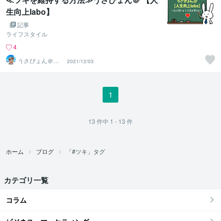
生向上labo】
記事
ライフスタイル
4
うさぴょん＠癒
2021/12/03
し系アラフィフ
心寄り添い人
1
13
件中
1 - 13
件
ホーム
ブログ
「#ツキ」タグ
カテゴリ一覧
コラム