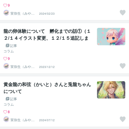
9
実弥生（みや
2024/02/23
の）
龍の卵体験について 孵化までの話①（１
２/１４イラスト変更、１２/１５追記しま
した＾＾））
記事
コラム
9
実弥生（みや
2023/12/12
の）
黄金龍の和弦（かいと）さんと兎龍ちゃん
について
記事
コラム
8
実弥生（みや
2024/07/12
の）