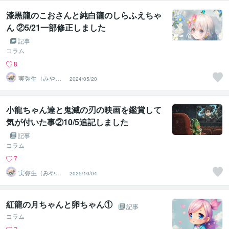
漆黒龍のこおさんと純白龍のしらふえちゃ
ん ②5/21一部修正しました
記事
コラム
8
実弥生（みや
2024/05/20
の）
小龍ちゃん達と鬼滅の刃の映画を鑑賞して
気が付いた事②10/5追記しました
記事
コラム
7
実弥生（みや
2025/10/04
の）
紅龍の月ちゃんと卵ちゃん①
記事
コラム