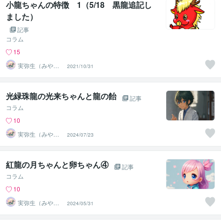
小龍ちゃんの特徴 1（5/18 黒龍追記し
ました）
記事
コラム
15
実弥生（みや
2021/10/31
の）
光緑珠龍の光来ちゃんと龍の飴
記事
コラム
10
実弥生（みや
2024/07/23
の）
紅龍の月ちゃんと卵ちゃん④
記事
コラム
10
実弥生（みや
2024/05/31
の）