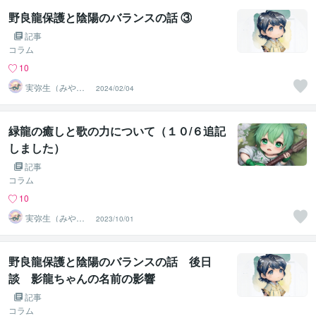
野良龍保護と陰陽のバランスの話 ③
記事
コラム
10
実弥生（みや
2024/02/04
の）
緑龍の癒しと歌の力について（１０/６追記
しました）
記事
コラム
10
実弥生（みや
2023/10/01
の）
野良龍保護と陰陽のバランスの話 後日
談 影龍ちゃんの名前の影響
記事
コラム