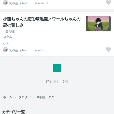
実弥生（みや
2024/04/12
の）
小龍ちゃんの恋①漆黒龍ノワールちゃんの
恋の苦しみ
記事
コラム
4
実弥生（みや
2025/12/10
の）
1
17
件中
1 - 17
件
ホーム
ブログ
「#小龍」タグ
カテゴリ一覧