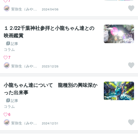
7
実弥生（みや
2024/04/06
の）
１２/22千葉神社参拝と小龍ちゃん達との
映画鑑賞
記事
コラム
7
実弥生（みや
2023/12/26
の）
小龍ちゃん達について 龍種別の興味深か
った出来事
記事
コラム
6
実弥生（みや
2024/12/31
の）