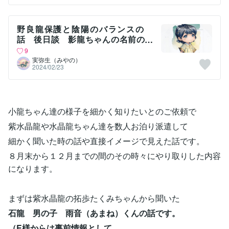
野良龍保護と陰陽のバランスの
話 後日談 影龍ちゃんの名前の
影響
9
実弥生（みやの）
2024/02/23
小龍ちゃん達の様子を細かく知りたいとのご依頼で
紫水晶龍や水晶龍ちゃん達を数人お泊り派遣して
細かく聞いた時の話や直接イメージで見えた話です。
８月末から１２月までの間のその時々にやり取りした内容
になります。
まずは紫水晶龍の拓歩たくみちゃんから聞いた
石龍 男の子 雨音（あまね）くんの話です。
（E様からは事前情報として