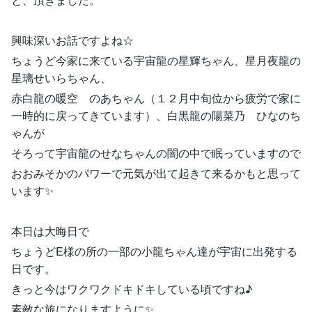
興味深いお話ですよね☆
ちょうど今家に来ている宇宙龍の星輝ちゃん、星月夜龍の
星璃せいらちゃん、
赤白龍の暖空 のあちゃん（１２月中旬位から疲労で家に
一時的に戻ってきています）、白黒龍の陽菜乃 ひなのち
ゃんが
そろって宇宙龍のせなちゃんの闇の中で眠っていますので
おおみそかのパワーで元気が出て起きて来るかもと思って
います✨
本日は大晦日で
ちょうどE様の所の一部の小龍ちゃん達が宇宙に出発する
日です。
きっと今はワクワクドキドキしている頃ですね♪
素敵な旅になりますように✨