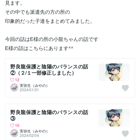
見ます。
その中でも派遣先の方の所の
印象的だった子達をまとめてみました。
今回の話はE様の所の小龍ちゃんの話です
E様の話はこちらにあります^^
野良龍保護と陰陽のバランスの話
②（２/１一部修正しました）
12
実弥生（みやの）
2024/01/31
野良龍保護と陰陽のバランスの話
③
10
実弥生（みやの）
2024/02/04