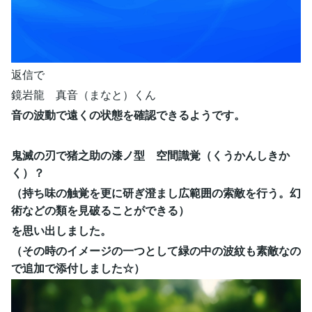
返信で
鏡岩龍 真音（まなと）くん
音の波動で遠くの状態を確認できるようです。
鬼滅の刃で猪之助の漆ノ型 空間識覚（くうかんしきか
く）？
（持ち味の触覚を更に研ぎ澄まし広範囲の索敵を行う。幻
術などの類を見破ることができる）
を思い出しました。
（その時のイメージの一つとして緑の中の波紋も素敵なの
で追加で添付しました☆）