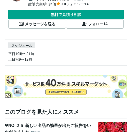
総販売実績
0
評価
0.0
フォロワー
14
無料で見積り相談
メッセージを送る
フォロー
14
スケジュール
平日19時〜21時

土日祝9〜12時
このブログを見た人にオススメ
❤NO.２５ 新しい出品の効果が出たご報告をい
ただきました