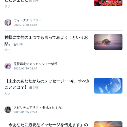
記事
学び
ヴィーナス☆パワー
2023/12/18 13:05
神様に文句の１つでも言ってみよう！というお
話。
記事
占い
霊視鑑定☆メッセンジャー魅綬
2026/03/29 04:09
【未来のあなたからのメッセージ･･･今、すべき
こととは？】
記事
占い
スピリチュアリストHimica ヒミカ♫
2026/01/25 22:41
「今あなたに必要なメッセージを伝えます」の