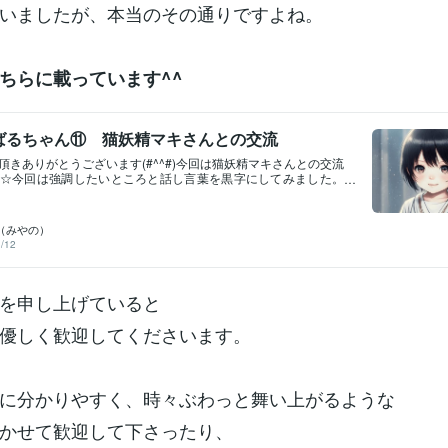
いましたが、本当のその通りですよね。
ちらに載っています^^
ばるちゃん⑪ 猫妖精マキさんとの交流
頂きありがとうございます(#^^#)今回は猫妖精マキさんとの交流
☆今回は強調したいところと話し言葉を黒字にしてみました。
誰の話かも黒字で分けています。みや マキさんは朝から来て
大好きになったようです。「にゃ」がつく話し方で話していま
い子たちだにゃ」と話していました。 一番最初は白龍のラシェち
（みやの）
した。その後は他の子たちもマキさんに夢中です。（緑龍のベ
/12
ぞいてです）明日派遣先の方の所への小龍ちゃん達三人が行く
定を組んだんですが誰も行きたがりません。 マキさんがいつま
か分かりませんがギリギリまで一緒にいたいようです(^_^;)みや
を申し上げていると
家に泊まってくださっているマキさんが大人気です。 みな揃っ
寝たがり、私のとこで寝たのはベルちゃんくらいです。 他の子
いる間はマキさんにべったりしています。 それでお泊り会も誰
優しく歓迎してくださいます。
なくてホント困りました(^_^;) 小龍ちゃんの間でマキさんの話し
です。 語尾に「にゃ」とつけて話しています。 「きょうは寒い
にゃ」「暖かくするにゃ」って感じで可愛いですよ(*˘︶˘*).｡.:*
も小龍ちゃん達が可愛くて仕方ないようで 「一人連れていきたい
に分かりやすく、時々ぶわっと舞い上がるような
出しました。 誰でもいいので共に過ごす子を募集したいそうで
違う世界にお住まいなので小龍ちゃんは渡れるのかな？？ 行くと
かせて歓迎して下さったり、
ゃんかな？） 今の所はどの子が行くか、誰も行かないかは決ま
。 どうなるのか決まっ