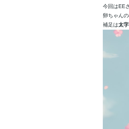
今回はEE
卵ちゃんの
補足は
太字