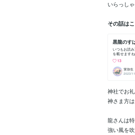
いらっしゃ
その話はこ
黒龍のす
いつもお読み
を載せますね
名前を載せて
13
いますが皆が
す。 「可愛
実弥生
ゃんが懐きま
2023/11
ルちゃんをの
お泊り会の予
でいてくれる
神社でお礼
（翌日） 今
てマキさんと
はマキさんが
神さま方は
も行きたがら
方が今大流行
にゃ」「そうだ
♡ マキさん
龍さんは特
にゃ」と言い
す。 （でも
強い風を吹
したら黒龍ち
っていません