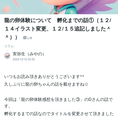
龍の卵体験について 孵化までの話①（１２/
１４イラスト変更、１２/１５追記しました＾
＾））
記事
コラム
実弥生（みやの）
2023/12/12 02:32
いつもお読み頂きありがとうございます^^
久しぶりに龍の卵ちゃんの話を載せますね☆
今回は「龍の卵体験感想を頂きました③」のDさんの話で
す。
孵化するまでの話なのでタイトルを変更させて頂きました