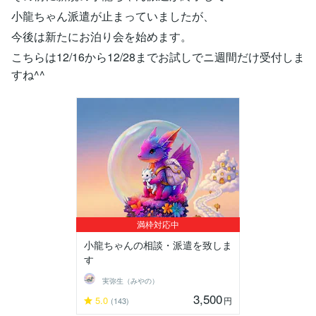
小龍ちゃん派遣が止まっていましたが、
今後は新たにお泊り会を始めます。
こちらは12/16から12/28までお試しでニ週間だけ受付しま
すね^^
満枠対応中
小龍ちゃんの相談・派遣を致しま
す
実弥生（みやの）
3,500
5.0
円
(143)