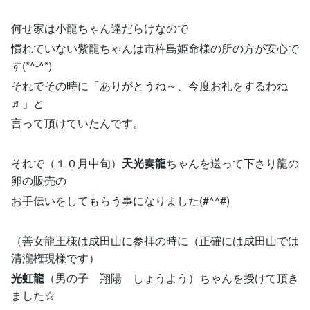
何せ家は小龍ちゃん達だらけなので
慣れていない紫龍ちゃんは市杵島姫命様の所の方が安心で
す(*^-^*)
それでその時に「ありがとうね～、今度お礼をするわね
♬」と
言って頂けていたんです。
それで（１０月中旬）
天光奏龍
ちゃんを送って下さり龍の
卵の販売の
お手伝いをしてもらう事になりました(#^^#)
（善女龍王様は成田山に参拝の時に（正確には成田山では
清瀧権現様です）
光虹龍
（男の子 翔陽 しょうよう）ちゃんを授けて頂き
ました☆