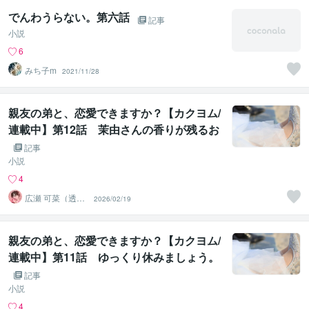
でんわうらない。第六話
記事
小説
6
みち子m
2021/11/28
親友の弟と、恋愛できますか？【カクヨム/
連載中】第12話 茉由さんの香りが残るお
風呂で、なにをしたかは秘密です。
記事
小説
4
広瀬 可菜（透視
2026/02/19
タロット⭐占い
師）
親友の弟と、恋愛できますか？【カクヨム/
連載中】第11話 ゆっくり休みましょう。
記事
小説
4