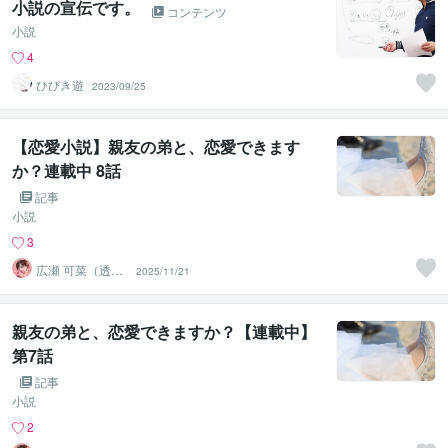
小説の宣伝です。
コンテンツ
小説
4
ひびき遊
2023/09/25
【恋愛小説】親友の弟と、恋愛できます
か？連載中 8話
記事
小説
3
広瀬 可菜（透視
2025/11/21
タロット⭐占い
師）
親友の弟と、恋愛できますか？【連載中】
第7話
記事
小説
2