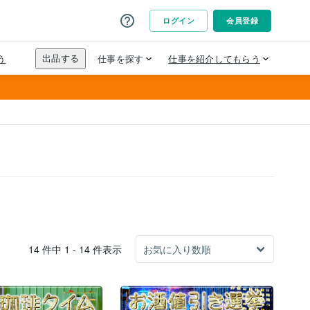
14 件中 1 - 14 件表示