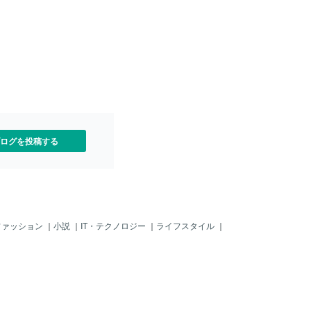
の値段が上がって生活費を圧
を食べようと思ったけど念の為今は食べ
なかなかできなくなってしま
るのを止めケーキと一緒に5個も貰ったア
しい (；д；)ｸﾞｽﾝ そんな
イスを食べる事にするするとアイスも全
い置きの珈琲が 無くなりそ
部チョコアイスでしかしバニラの中にチ
ないとならず いつもの1番
ョコが入ってるだけなので大丈夫なはず
azonの 購入履歴から再購
と思い1個だけ試しに食べて様子を見たら
た するとその珈琲が以前よ
平気だったからもう1個だけ食べ全部一気
3㎏3800円だった安物珈琲
に食べる無謀な事しなかった(｀・∀・´)ｴ
500
ｯﾍﾝ!!〓＝〓＝〓＝〓＝〓＝〓＝〓＝〓＝
〓＝〓【アメ横買い忘れ】とうとう年末
大掃除を全部終わらせる事
ログを投稿する
ファッション
｜
小説
｜
IT・テクノロジー
｜
ライフスタイル
｜