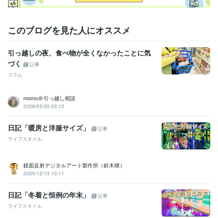
このブログを見た人にオススメ
引っ越しの夜、食べ物が全くなかったことに気
づく
記事
コラム
momo＠引っ越し相談
2026/05/30 03:12
日記「暖房と洋服サイズ」
記事
ライフスタイル
鏡面反射デジタルアート製作所（鈴木穣）
2025/12/13 10:11
日記「冬着と恒例の年末」
記事
ライフスタイル