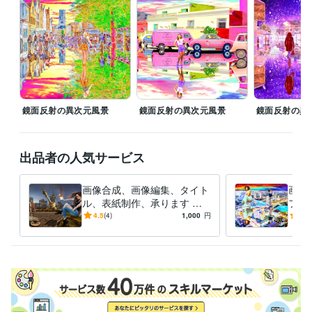
学歴
東京都立工芸高等学校
1988年3月 ~ 1990年2月
鏡面反射の異次元風景
鏡面反射の異次元風景
鏡面反射の異
出品者の人気サービス
画像合成、画像編集、タイト
画像
ル、表紙制作、承ります シ
フト
ュールで異次元な世界の空間
で、
4.5
(4)
1,000
円
-
(1)
演出をします。
す！