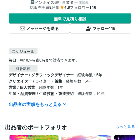
インボイス発行事業者
未登録
総販売実績
8
評価
4.8
フォロワー
116
無料で見積り相談
メッセージを送る
フォロー
116
スケジュール
毎日　朝10から夜0時まで対応できます。
経験職種
デザイナー / グラフィックデザイナー
経験年数 : 5年
クリエイター / ライター・編集
経験年数 : 5年
営業 / 個人営業
経験年数 : 1年
生産・品質管理 / 生産技術・製造技術
経験年数 : 10年
出品者の実績をもっと見る
職歴
デニーズ
1991年3月 ~ 1999年5月
得意分野
出品者のポートフォリオ
もっと見る
動画編集・映像制作
画像合成、画像修正、タイトル制作、ブログ
合成画像
合成写真
タイトル制作
表紙制作
ブログ記事
アフェリエイト
ニュース記事
スチームパンク
サイバーパンク
小説