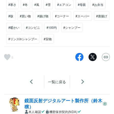
#寒さ
#冬
#風
#雪
#エアコン
#母親
#お弁当
#咳
#買い物
#揚げ物
#コーナー
#スーパー
#唐揚げ
#暖かい
#コンビニ
#100均
#シャンプー
#リンスInシャンプー
#安物
8
一覧に戻る
鏡面反射デジタルアート製作所（鈴木
穣）
本人確認
機密保持契約(NDA)