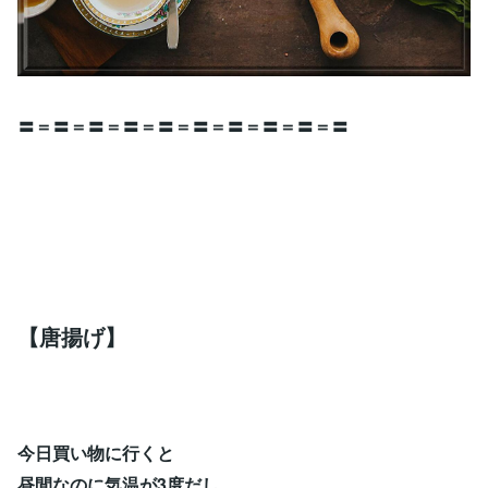
〓＝〓＝〓＝〓＝〓＝〓＝〓＝〓＝〓＝〓
【唐揚げ】
今日買い物に行くと
昼間なのに気温が3度だし