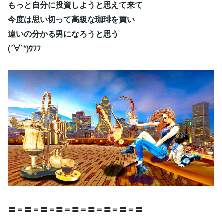
もっと自分に投資しようと思えて来て
今度は思い切って高級な珈琲を買い
違いの分かる男になろうと思う
(´∀`*)ｳﾌﾌ
〓＝〓＝〓＝〓＝〓＝〓＝〓＝〓＝〓