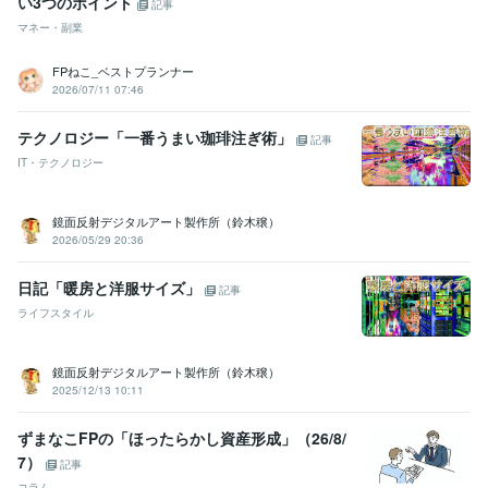
い3つのポイント
記事
マネー・副業
FPねこ_ベストプランナー
2026/07/11 07:46
テクノロジー「一番うまい珈琲注ぎ術」
記事
IT・テクノロジー
鏡面反射デジタルアート製作所（鈴木穣）
2026/05/29 20:36
日記「暖房と洋服サイズ」
記事
ライフスタイル
鏡面反射デジタルアート製作所（鈴木穣）
2025/12/13 10:11
ずまなこFPの「ほったらかし資産形成」（26/8/
7）
記事
コラム