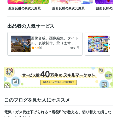
鏡面反射の異次元風景
鏡面反射の異次元風景
鏡面反射の異
出品者の人気サービス
画像合成、画像編集、タイト
画像
ル、表紙制作、承ります シ
フト
ュールで異次元な世界の空間
で、
4.5
(4)
1,000
円
-
(1)
演出をします。
す！
このブログを見た人にオススメ
電気・ガス代は下げられる？現役FPが教える、切り替えで損しな