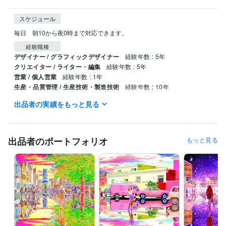
スケジュール
毎日　朝10から夜0時まで対応できます。
経験職種
デザイナー / グラフィックデザイナー
経験年数 : 5年
クリエイター / ライター・編集
経験年数 : 5年
営業 / 個人営業
経験年数 : 1年
生産・品質管理 / 生産技術・製造技術
経験年数 : 10年
出品者の実績をもっと見る
職歴
デニーズ
1991年3月 ~ 1999年5月
得意分野
出品者のポートフォリオ
もっと見る
動画編集・映像制作
画像合成、画像修正、タイトル制作、ブログ
合成画像
合成写真
タイトル制作
表紙制作
ブログ記事
アフェリエイト
ニュース記事
スチームパンク
サイバーパンク
小説
学歴
東京都立工芸高等学校
1988年3月 ~ 1990年2月