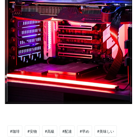
#珈琲
#安物
#高級
#配達
#早め
#美味しい