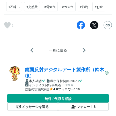
#不味い
#光熱費
#電気代
#ガス代
#節約
#お金
2
一覧に戻る
鏡面反射デジタルアート製作所（鈴木
穣）
本人確認
機密保持契約(NDA)
インボイス発行事業者
未登録
総販売実績
8
評価
4.8
フォロワー
116
無料で見積り相談
メッセージを送る
フォロー
116