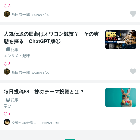
3
西田玄一郎
2026/05/30
人気低迷の囲碁はオワコン競技？ その実
態を探る ChatGPT版①
記事
エンタメ・趣味
3
西田玄一郎
2026/05/29
毎日投稿68：株のテーマ投資とは？
記事
学び
1
投資の羅針盤＠F
2025/06/10
IRE案内人