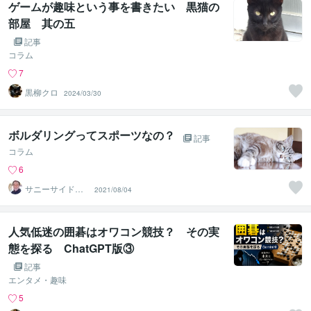
ゲームが趣味という事を書きたい 黒猫の
部屋 其の五
記事
コラム
7
黒柳クロ
2024/03/30
ボルダリングってスポーツなの？
記事
コラム
6
サニーサイドア
2021/08/04
ップ代表 神部
☆さとり
人気低迷の囲碁はオワコン競技？ その実
態を探る ChatGPT版③
記事
エンタメ・趣味
5