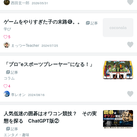
西田玄一郎
2026/05/31
ゲームをやりすぎた子の末路😅。。
記事
学び
5
まっつーTeacher
2024/07/25
「プロ”eスポーツプレーヤー”になる！」
記事
コラム
4
李レオン
2024/08/16
人気低迷の囲碁はオワコン競技？ その実
態を探る ChatGPT版②
記事
エンタメ・趣味