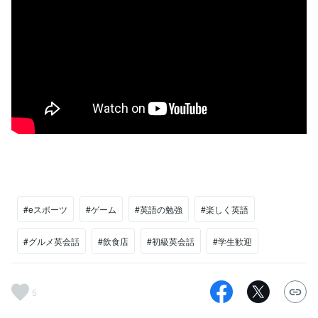
#eスポーツ
#ゲーム
#英語の勉強
#楽しく英語
#グルメ英会話
#飲食店
#初級英会話
#学生歓迎
5