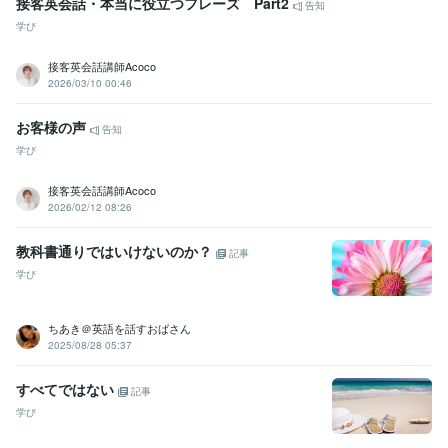
接客英会話・本当に役立つフレーズ Part2
告知
学び
接客英会話講師Acoco
2026/03/10 00:46
お客様の声
告知
学び
接客英会話講師Acoco
2026/02/12 08:26
教科書通りではいけないのか？
記事
学び
ちあき＠英語を話すおばさん
2025/08/28 05:37
すべてではない
記事
学び