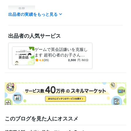
学歴
出品者の実績をもっと見る
筑波大学
2020年3月 ~ 現在
出品者の人気サービス
ゲームで英会話嫌いを克服し
ます 超初心者のお子さんで
も安心！とにかく楽しく続く
4.9
(35)
2,500
円
/60分
英会話です！
このブログを見た人にオススメ