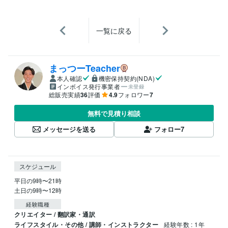
一覧に戻る
まっつーTeacher
本人確認
機密保持契約(NDA)
インボイス発行事業者
未登録
総販売実績
36
評価
4.9
フォロワー
7
無料で見積り相談
メッセージを送る
フォロー
7
スケジュール
平日の9時〜21時

土日の9時〜12時
経験職種
クリエイター / 翻訳家・通訳
ライフスタイル・その他 / 講師・インストラクター
経験年数 : 1年