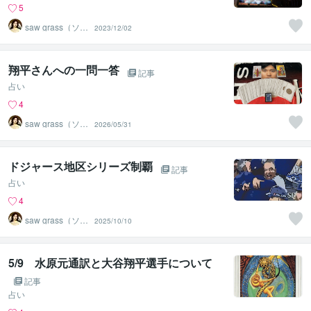
5
saw grass（ソー
2023/12/02
グラス）
翔平さんへの一問一答
記事
占い
4
saw grass（ソー
2026/05/31
グラス）
ドジャース地区シリーズ制覇
記事
占い
4
saw grass（ソー
2025/10/10
グラス）
5/9 水原元通訳と大谷翔平選手について
記事
占い