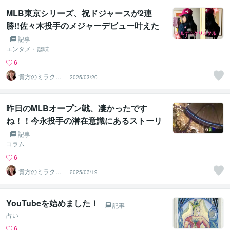
MLB東京シリーズ、祝ドジャースが2連
勝!!佐々木投手のメジャーデビュー叶えた
叶え方をパラレルワールド、、潜在意識、
記事
脳科学使って解説
エンタメ・趣味
6
貴方のミラクル
2025/03/20
サポータールナ
☆クリスタル
昨日のMLBオープン戦、凄かったです
ね！！今永投手の潜在意識にあるストーリ
ーを読んでみた
記事
コラム
6
貴方のミラクル
2025/03/19
サポータールナ
☆クリスタル
YouTubeを始めました！
記事
占い
6