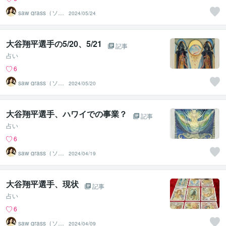
saw grass（ソー
2024/05/24
グラス）
大谷翔平選手の5/20、5/21
記事
占い
6
saw grass（ソー
2024/05/20
グラス）
大谷翔平選手、ハワイでの事業？
記事
占い
6
saw grass（ソー
2024/04/19
グラス）
大谷翔平選手、現状
記事
占い
6
saw grass（ソー
2024/04/09