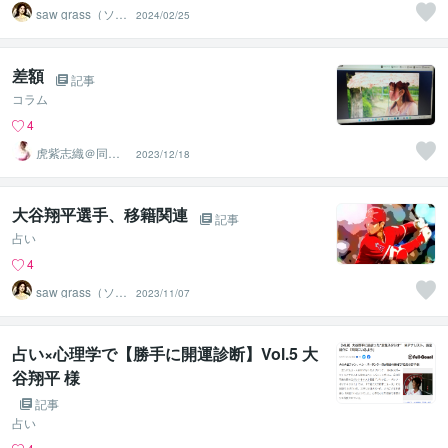
saw grass（ソー
2024/02/25
グラス）
差額
記事
コラム
4
虎紫志織＠同じ
2023/12/18
目線の『駆け込
み寺』
大谷翔平選手、移籍関連
記事
占い
4
saw grass（ソー
2023/11/07
グラス）
占い×心理学で【勝手に開運診断】Vol.5 大
谷翔平 様
記事
占い