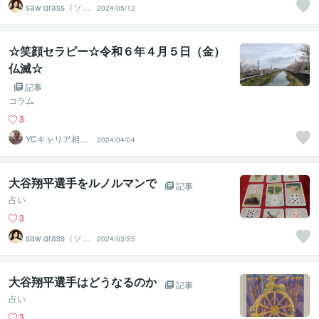
saw grass（ソー
2024/05/12
グラス）
☆笑顔セラピー☆令和６年４月５日（金）
仏滅☆
記事
コラム
3
YCキャリア相談
2024/04/04
室
大谷翔平選手をルノルマンで
記事
占い
3
saw grass（ソー
2024/03/25
グラス）
大谷翔平選手はどうなるのか
記事
占い
3