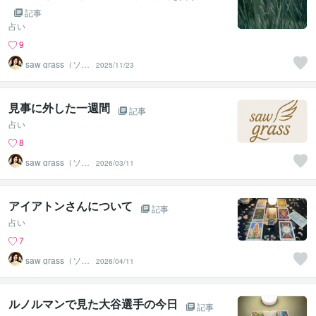
記事
占い
9
saw grass（ソー
2025/11/23
グラス）
見事に外した一週間
記事
占い
8
saw grass（ソー
2026/03/11
グラス）
アイアトンさんについて
記事
占い
7
saw grass（ソー
2026/04/11
グラス）
ルノルマンで見た大谷選手の今日
記事