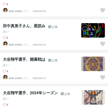
4
saw grass（ソー
2024/03/18
グラス）
田中真美子さん、星読み
記事
占い
4
saw grass（ソー
2024/03/16
グラス）
大谷翔平選手、開幕戦は
記事
占い
4
saw grass（ソー
2024/03/13
グラス）
大谷翔平選手、2024年シーズン
記事
占い
4