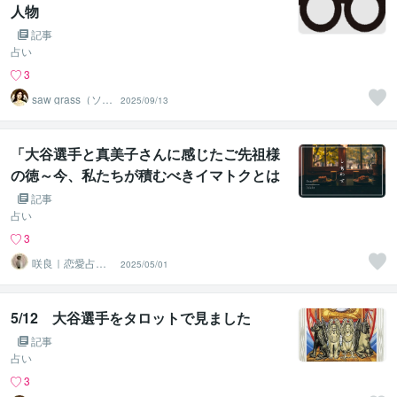
人物
記事
占い
3
saw grass（ソー
2025/09/13
グラス）
「大谷選手と真美子さんに感じたご先祖様
の徳～今、私たちが積むべきイマトクとは
～」
記事
占い
3
咲良｜恋愛占い
2025/05/01
心導師
5/12 大谷選手をタロットで見ました
記事
占い
3