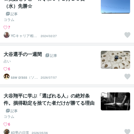
（水）先勝☆
記事
コラム
7
YCキャリア相談
2024/02/27
室
大谷選手の一週間
記事
占い
6
saw grass（ソー
2026/07/07
グラス）
大谷翔平に学ぶ「選ばれる人」の絶対条
件。損得勘定を捨てた者だけが勝てる理由
記事
コラム
6
40男の日常
2026/05/06