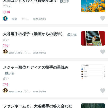
人間はひとりひとり役割が違う
記事
コラム
10
輪龍 （りん
2023/05/29
りゅう）
大谷選手の様子（動画からの後半）
記事
占い
9
saw grass（ソー
2026/05/12
グラス）
メジャー順位とディアス投手の星読み
記事
占い
9
saw grass（ソー
2026/04/30
グラス）
ファンネームと、大谷選手の答え合わせ