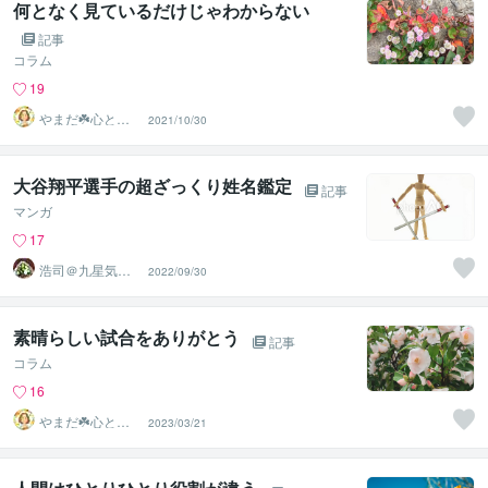
何となく見ているだけじゃわからない
記事
コラム
19
やまだ☘️心と頭
2021/10/30
がスッキリ整う
サロン
大谷翔平選手の超ざっくり姓名鑑定
記事
マンガ
17
浩司＠九星気学
2022/09/30
風水鑑定士、姓
名鑑定士
素晴らしい試合をありがとう
記事
コラム
16
やまだ☘️心と頭
2023/03/21
がスッキリ整う
サロン