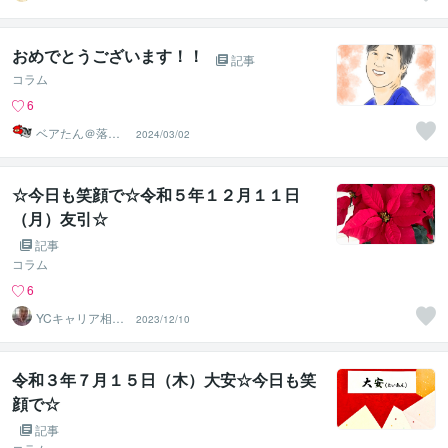
グラス）
おめでとうございます！！
記事
コラム
6
ベアたん＠落書
2024/03/02
きイラストレー
ター
☆今日も笑顔で☆令和５年１２月１１日
（月）友引☆
記事
コラム
6
YCキャリア相談
2023/12/10
室
令和３年７月１５日（木）大安☆今日も笑
顔で☆
記事