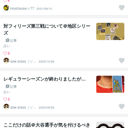
4
Hoshisuke☆77
2021/09/10
対フィリーズ第三戦について＠地区シリー
ズ
記事
占い
3
saw grass（ソー
2025/10/08
グラス）
レギュラーシーズンが終わりましたが…
記事
占い
3
saw grass（ソー
2025/09/29
グラス）
ここだけの話＠大谷選手が気を付けるべき