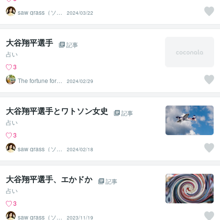
saw grass（ソー
2024/03/22
グラス）
大谷翔平選手
記事
占い
3
The fortune forec
2024/02/29
ast
大谷翔平選手とワトソン女史
記事
占い
3
saw grass（ソー
2024/02/18
グラス）
大谷翔平選手、エかドか
記事
占い
3
saw grass（ソー
2023/11/19