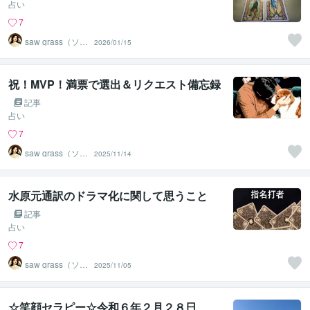
占い
7
saw grass（ソー
2026/01/15
グラス）
祝！MVP！満票で選出＆リクエスト備忘録
記事
占い
7
saw grass（ソー
2025/11/14
グラス）
水原元通訳のドラマ化に関して思うこと
記事
占い
7
saw grass（ソー
2025/11/05
グラス）
☆笑顔セラピー☆令和６年２月２８日