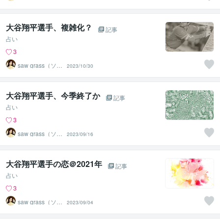
グラス）
大谷翔平選手、複雑化？
記事
占い
3
saw grass（ソー
2023/10/30
グラス）
大谷翔平選手、今季終了か
記事
占い
3
saw grass（ソー
2023/09/16
グラス）
大谷翔平選手の恋＠2021年
記事
占い
3
saw grass（ソー
2023/09/04
グラス）