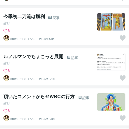
今季初二刀流は勝利
記事
占い
6
saw grass（ソー
2026/04/01
グラス）
ルノルマンでちょこっと展開
記事
占い
6
saw grass（ソー
2025/10/19
グラス）
頂いたコメントから＠WBCの行方
記事
占い
6
saw grass（ソー
2025/10/03
グラス）