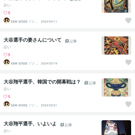
占い
5
saw grass（ソー
2024/04/11
グラス）
大谷選手の妻さんについて
記事
占い
5
saw grass（ソー
2024/03/19
グラス）
大谷翔平選手、韓国での開幕戦は？
記事
占い
5
saw grass（ソー
2024/02/21
グラス）
大谷翔平選手、いよいよ
記事
占い