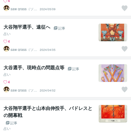
4
saw grass（ソー
2024/05/09
グラス）
大谷翔平選手、遠征へ
記事
占い
4
saw grass（ソー
2024/04/05
グラス）
大谷選手、現時点の問題点等
記事
占い
4
saw grass（ソー
2024/04/02
グラス）
大谷翔平選手と山本由伸投手、パドレスと
の開幕戦
記事
占い