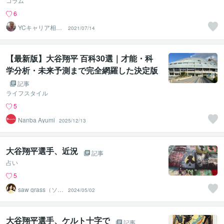
コラム
6
YCキャリア相談
2021/07/14
室
【最新版】大谷翔平 百科30選｜才能・科
学分析・未来予測まで完全網羅した決定版
ガイド
記事
ライフスタイル
5
Nanba Ayumi
2025/12/13
大谷翔平選手、近況
記事
占い
5
saw grass（ソー
2024/05/02
グラス）
大谷翔平選手、ケルト十字で
記事