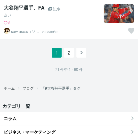
大谷翔平選手、FA
記事
占い
3
saw grass（ソー
2023/09/03
グラス）
1
2
71
件中
1 - 60
件
ホーム
ブログ
「#大谷翔平選手」タグ
カテゴリ一覧
コラム
ビジネス・マーケティング