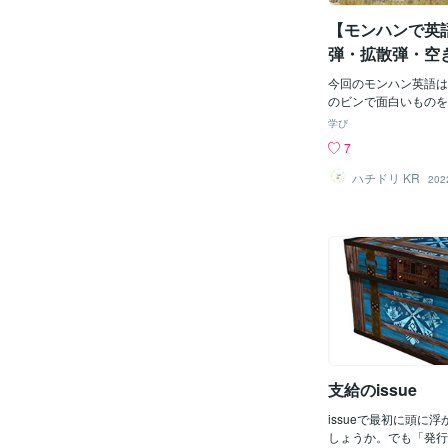
竜の鱗）という感じで
【モンハンで英
に「ドスジャグラス」
は Great を使って
弾・拡散弾・空
殻 shell 甲殻は shell という表記になって
います。 「貝殻」の
今回のモンハン英語は
ニュアンスがあるので
のビンで面白いものを
でしょうね。 Jyuratod
した。さっそくどうぞ。徹
学び
の甲殻）という感じで
Ammo徹甲榴弾を正確
7
素材になるとDiablos 
rmour-Piercing High 
堅殻）のように cara
となるようです。 た
ハチドリ KR
202
が使われます。 厳密
門用語になり分からな
るようですが、carap
Sticky Ammo（
う意味らしく、ほぼ同
くてニュアンスが伝わ
す。 いかがでしたで
と思います。なんかか
紹介しきれていない面
なみにAmmoはammun
で、次回も続きをやっ
いバージョンです。 拡散弾
ます。
b コロナでよく耳にす
ster（クラスター）
味もありますが、「（
房、塊」という意味も
弾のニュアンスとして
支給のissue
れたのかもしれません
は「弾」なのに対して
issueで最初に頭に
（爆弾）になっている
しょうか。でも「発行
ていますね。 空きビン Em