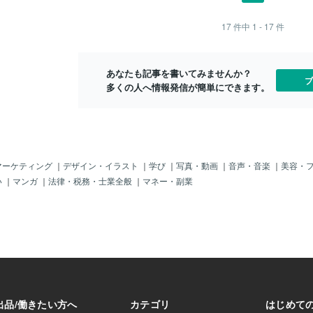
やアニメは英語を学
。
17
件中
1 - 17
件
あなたも記事を書いてみませんか？
ブ
多くの人へ情報発信が簡単にできます。
マーケティング
｜
デザイン・イラスト
｜
学び
｜
写真・動画
｜
音声・音楽
｜
美容・
い
｜
マンガ
｜
法律・税務・士業全般
｜
マネー・副業