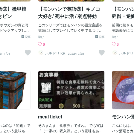
ムは優秀な英語教材です。
すね。 ※このよう
す。 回避は 
語⑨】徹甲榴
【モンハンで英語⑧】キノコ
【モンハ
のような「ドス」
window で
表現されています。 甲
なのかというと
きビン
大好き/ 死中に活 / 弱点特効
延髄・逆
ることをする
他に「甲羅」という
ボウガンの弾と弓
このシリーズではモンハンの設定言語を
味があります
前回に続きモ
、ここから来たの
ピックアップしま
英語にしてプレイしていく中で見つけ
ができる時間」と
英語表記につ
us Shell（泥魚竜
甲榴弾 Sticky
た、おもしろいな・勉強になるなと思う
なんですね。 怯み
をテーマにしま
記事
学び
記事
学び
す。 ちなみに上位
に訳すとAPHE（A
英語訳を紹介しています。今回もスキル
そのまんまです
dobaan M
6
6
Carapace（角竜の
Explosive shells）
の紹介です。取り上げるのは、キノコ大
じろき」とい
に marro
paceという別の単語
だこれだと軍用の専
好き、死中に活、弱点特効です。 キノコ
ので free で
す。 辞書で調
ハチドリ KR
ハチドリ 
2/11/04
2022/10/28
には意味に違いがあ
い人も多いので、
大好き Mushroomancer キノコは mush
るむ・たじろ
いう意味で、厳密
aceも「背甲」とい
張り付き弾）という、短
room で良いとして、ancer とは何か。
ま動詞にもな
「骨髄」のよ
じ意味のようで
る訳になったのだ
実はこれ接尾語 mancer「～使い」 だと
たでしょうか。
都合かもしれま
しょうか。 まだまだ
わいいですね。 ち
推測できます。 ネクロマンサー（死霊使
面白いなぁと
Blos Med
白い表記があるの
ition（弾丸）の短
い）が有名なところですね。 mushroom
離は evade 
medulla
ていきたいと思い
 Cluster Bom
のmとmancerのmを1つにまとめたのも
す。こちらは
いてもそんな
るようになった clu
オシャレです。 死中に活 Resuscitate r
英語表現を紹
延髄とは、脳
は「集団」という意
esuscitateは「蘇生させる・生き返らせ
くれると嬉し
脊髄をつなぐ
果実・花などの）
る」という動詞です。 死中に活は状態異
生命にとって
あります。 ぶどう
常の時に攻撃力が上がるスキルですが、
すね。それを
、この単語が使わ
このことが「生き返る」に繋がっている
のだからすごい
meal ticket
モンハン
ね。 また日本語で
のかもしれません。 また resuscitate the
はRathalo
、英語ではBomb
disaster area 「被災地を復興する」のよ
感じ表記です
浮かぶのは「問題」で
そのまんま「食事券」ですね。 でも実は
こんにちは、
のも、本質を表し
うにも使えるので、ライティングでもお
って、モンハ
」という意味もあ
「（一家の）収入源」という意味もある
ハン酒場とカ
pty Phial ご存
すすめです。 弱点特効 Weakness Expl
人の友達に聞