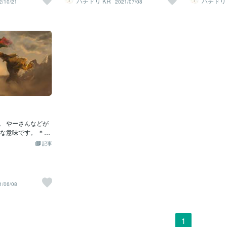
ハチドリ KR
ハチドリ 
2/10/21
2021/07/08
り Covid-19 provided a tailwind for boost
到着…↓の記
どうやら違うよ
oics 日本語には
ing online technology in Japan. （コロナ
たかった理由
などを）研ぐ
いう言葉があるの
ウイルスは日本のオンライン技術向上の
オレイア＆リ
り、ずばりこ
るこのスキルはな
追い風となった。） ちなみに向かい風は
しくて…！！
にwhet s
ますよね。 しかし
headwind です。頭と尻尾と考えれば覚
違いバージョ
例文は今回思
 ことわざ はありま
えやすいですね。
かなぁ…って
文を省略します。
って「ピンチの時
ロ…してたら
みてください
ぱりヒーローなの
ちで写真をパ
容詞 heroic が
い〜！！お迎
っています。 威嚇
二人セットで
れはモンハンワールドのス
ログは写真が
ンスターが寄ってこ
た〜今日もブ
 intimidator
脅す・威嚇する」という
ん。 やーさんなどが
 以下のように英検
な意味です。 ＊タ
うと思えば全然使
方が良かったです
idents and mana
記事
極主夫道」を読んで
heir employees can
に字幕付きで出ていた
g bond nor make a p
その中のセリフで
恫喝する管理職や会社の
 Group’s turf too.
ないし、利益をも
1/06/08
かい) turf とい
。） アイテム使用
う意味があるみた
) &amp; 強化持続(Po
意味は「芝」で、そ
 日本語は一緒ではありま
ます。 ちなみにモ
longer という単
1
Turf War と表
れは動詞 prolon