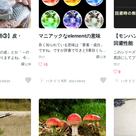
語③】皮・
マニアックなelementの意味
【モンハ
回避性能
良く知られている意味は「要素・成分」
ですね。ですが辞書で引きと5番目くらい
の皮」とか「～の
このシリーズ
の意味に「雨、風」という意味もありま
りますよね。 今回
学び
記事
英語にしてプ
す。ライティングなどでかっこつけたい
ー素材で使われて
た、おもしろ
10
記事
学び
方（←ハチドリKR）は以下の文のように
の記事になりま
英語訳を紹介
9
使ってみてください。This building serve
s Hide のように「皮」
キルの紹介で
s as a bus shelter where students can wa
で表されています。 hi
術・回避性能・
ハチドリ KR
ハチドリ 
2/09/20
2021/09/03
it for buses in comfort out of the element
隠れる」のイメージ
stitution c
s.（この建物は雨風をしのいで快適にバ
獣皮・皮膚」とい
が、よく見る
スを待つことができるバスシェルターで
ね。 ちなみに「毛
「組織・構成
す。）ちなみにモンハンとかの「火属
という単語が使われま
英検準1級受
性」は fire element で、「属性」という
lt（蛮顎竜の毛皮）とい
ですね。 で
ニュアンスにもなります。 チャージアッ
ale と
う意味もある
クスの属性解放斬りは Elemental Dischar
。 Scaleと聞く
術」の英語表
ge だったかな。 Dischargeは「解放・放
」というイメージ
回避性能 eva
出・発射」という意味で、SAOでもカタ
も「鱗」という意
お気に入りで
カナで使われてましたね。 アニメやゲー
agras Scale（賊
ような事を書