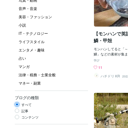
写真・動画
音声・音楽
美容・ファッション
小説
【モンハンで英
IT・テクノロジー
鱗・甲殻
ライフスタイル
モンハンしてると「～
エンタメ・趣味
鱗」などの素材が集ま
占い
はそのようなモンスタ
学び
いる英語表記について
マンガ
11
す。 皮 hide Jagra
法律・税務・士業全般
は hide という単語
ハチドリ KR
202
deというと「隠す・
マネー・副業
が強いですが、実は「
った意味もあるんです
皮」になるとpelt 
ブログの種類
す。 Anjanath Pe
すべて
った感じですね。 鱗 scale 鱗は sc
いう表記になっています
記事
と「規模」や「目盛り
コンテンツ
がありますが、こちら
味があります。 Great J