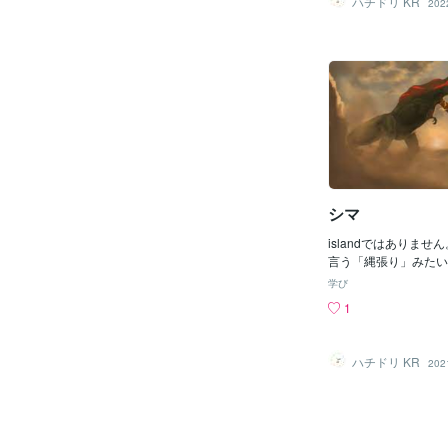
ハチドリ KR
202
です。 火事場力 Her
「火事場の馬鹿力」と
で、ピンチの時強くな
んとなくイメージでき
英語圏にはこのような
せん。しかし彼らにと
強くなる」のは、やっ
です！ ですのでheroの形
このスキルの名称にな
intimidator こ
キルですね。 小型モ
シマ
なくなるこのスキル、英語名
は intimidate「
islandではありませ
動詞からきています。
言う「縄張り」みたい
ライティングでも使お
イトルは「縄張り」の
えます。 Company pres
学び
ね。。。 マンガで「
gers who intimidate t
1
いて、最近Netflix
neither build a stron
ので見てみました。 
rofit. （従業員を
す。 This is the Kumini
社長は、強い絆を作れ
ハチドリ KR
202
(ここらもクミニ組のシマ
たらすこともできない
う単語に「シマ」とい
強化(Item Prolonger
いですね。 でも主な
wer Prolonger)
こから来たんだと思い
せんが、英語は両方 Pro
ンハンの「縄張り争い」は
語が使われています。 こ