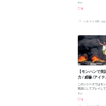
ったり、今回のように
じの方もいらっしゃる
学び
味もあります。This is a 
（ビン）は英語では「
6
はギルドからの支給品だ。)I
ンディーなどが入った
are recycled and distr
器」を指します。 な
eing wasted, we can i
いる単語は phial。
ハチドリ KR
202
e in a disaster-hi
言われてイメージする
べ物がリサイクルされ
の入っているようなビ
災地の人々にそれらを
とめ いかがでしたで
来る。）2文目は動詞
と直訳では伝わらない
た。状況に合わせて使
るんだなと感じます。
い。
めるのではなく、その
メージをしたうえで、
て訳すのが大切なんで
【モンハンで英
力 / 威嚇 /ア
強化持続
このシリーズではモン
英語にしてプレイして
た、おもしろいな・勉
学び
英語訳を紹介していま
5
の紹介です。取り上げ
力、威嚇、アイテム使