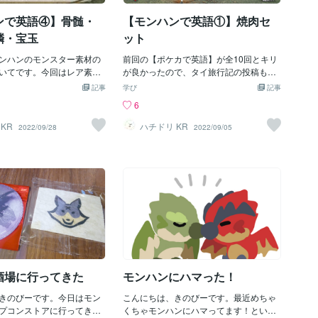
evade で良いとして、問題は
（眩鳥の尖爪）のように Claw+ で表すよ
ンで英語④】骨髄・
【モンハンで英語①】焼肉セ
すよね。 なぜ「窓」のwindow
うですね。 たてがみ mane たてがみは
、windowには実は「（あ
Lunastra Mane（炎妃龍のたてがみ）の
鱗・宝玉
ット
ための）時間帯」という意
ように mane という単語で表現されてい
。 なので回避性能を「回避
ンハンのモンスター素材の
ます。 辞書で引いてもやっぱり「たてが
前回の【ポケカで英語】が全10回とキリ
捉えて evade window
いてです。今回はレア素材
み」という意味でした。 ちなみにモンス
が良かったので、タイ旅行記の投稿も完
軽減 flinch free これは
した。 骨髄 marrow Ra
ターの英語名ですが、テオテスカトル (T
了したことですし、今回からはモンハン
記事
学び
記事
笑 flinchは「ひるみ・た
arrow（骨鎚竜の骨髄）のよう
eostra)、ナナテスカトリ (Lunastra) のよ
を英語版でプレイして面白いなぁと思っ
6
う意味があり、それが無い
w という単語で表されていま
うに若干モンスター名が異なっていま
たモノを紹介していきます。第一回は
すね。 ちなみに flinch は「ひ
べるとmarrowは「髄」と
す。 言いやすいように、かつ英語の名称
「焼肉セット」。やっぱ最初はこれです
KR
ハチドリ KR
2022/09/28
2022/09/05
く」という感じで、そのま
には bone marrow で
っぽく変更されてるんですね。 まとめい
ね。 なんとなく BBQ set かなと思ってま
ります。 まとめいかがでし
うですが、ここは文字数の
かがだったでしょうか。 今の時代、多言
したが、英語では BBQ Spit と表記されて
evade windowはやっぱり
せんね。 延髄 medulla
語ゲームが多くなっているので、勉強し
います。 この spit「唾・唾を吐く」とい
思います。 ちなみに回避距
ulla（角竜の延髄）という風に
ている言語に代えて遊ぶのも、学びがあ
う、食べ物を連想させる単語とは合わせ
extender （回避を延長）で
と表記されています。 辞書で引
って面白いと思います。 次回からはモン
たくないですが、実は「（焼き肉用の）
そのまま。 次回もスキルの
感じの意味です。 ちなみに
ハンのスキルの英語表記を紹介したいと
串」という意味もあります。 BBQ set だ
介するのでお楽しみにして
幹の一部で、大脳や小脳と
思います。 ぜひお楽しみに。
とお肉を直に網に置く、アメリカのお父
いです。
中継点の器官らしいです。
さんが使うああいうのを指すようです。
かなり大事なモノのようで
BBQ spit にすることで、串を使う写真の
オトモのぶんどりで取れる
ような焼肉セットを指すみたいですね。
です。 逆鱗 plate これ
BBQ spit で焼いた肉をいつか、かぶりつ
酒場に行ってきた
モンハンにハマった！
s Plate（火竜の逆鱗）という
いてみたいです。
。 なぜプレート(板)？と思
きのびーです。今日はモン
こんにちは、きのびーです。最近めちゃ
ンやってるオーストラリア
プコンストアに行ってきた
くちゃモンハンにハマってます！といっ
いたのですが、やはりこの