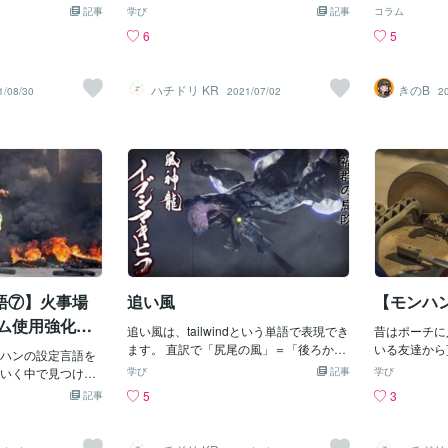
「支給」という意
そうです。 これもまた極主夫道を見てい
お話をします
と思いますが、bin
記事
oit 弱点は weakness ですが、問題は expl
学び
記事
プレート(板
コラム
guild-issue.(これ
た時に見つけました。 This is my meal ti
ゆるコラボカ
ゴミ箱」や「キャ
oit の方ですね。 exploitは「悪用する」と
しかすると「
6
5
f these foods
cket. Don’t poke your nose in! （これはワ
観に合った装
大きなガラスの容
いう意味があります。 弱点を良いように
にある逆さに
ibuted instead of b
テのシノギ。手出し無用や！） 「シノ
リジナルのフ
ので英訳に使われて
突いて会心率を上げてるので、こんな英
英語圏には無
ssue them to peopl
ギ」＝「収入源」ですね。 “poke your no
を楽しめる場
 これが我々がビンと
訳になったのかもしれませんね。 またこ
ートにしたの
ハチドリ KR
きのB
1/08/30
2021/07/02
2
t area.（もしこれらの食
se in” ですが、「横から口を出す・手出
きたものの写
、ポーションや薬
れも以下のように英検ライティングで使
Gem Gem で
分配されれば、被
しする」という意味です。 pokeは「突
はハンバーグ
ンを指します。 ま
える単語です。 There are some coffee c
の宝玉）やWy
支給することが出
く・突き出す」というニュアンスなの
スやマスター
しょうか。こう見る
ompanies which exploit cheap labor in d
表記になって
として使ってみまし
で、直訳すると「鼻を出す」ですが、日
かったです。
モノがたくさんあ
eveloping countries. （開発途上国で安価
ないですね。
ってみてくださ
本語では鼻ではなく口や手なんです
ドリンクも飲
 ただ単語を当ては
な労働力を搾取しているコーヒー会社が
うか。 モン
ね。 おもしろいと思う一方、字幕作る
できれい〜石
モノをしっかりイ
いくつかあ
難しくても頭
方々は本当によく勉強しているなぁと感
囲気合ってい
適切な単語を使っ
その他の素材
じます。
うか石チョコ
すね。
うかなと思い
り☺️次にデ
きい！！！比
スのぬいぐる
が大ボリュー
語⑦】火事場
追い風
【モンハ
にもシューア
イテム使用強化・
追い風は、tailwindという単語で表現でき
い！さすがに
昔はポーチに
ます。 直訳で「尻尾の風」＝「後ろから
ので一緒に同
いる友達から
ハンの設定言語を
の風」という感じですね。 With this tail
べてもらいな
常備されるな
いく中で見つけ
学び
記事
学び
wind, we should make it to Quon in three
に入場特典の
た。 さて、
強になるなと思う
5
3
記事
days. （追い風もあるし、今のままなら
に戦闘したば
は whet s
す。今回もスキル
３日後にはクオンに到着しますね。）↑
マガラちゃん
ぐときは水を使う
るのは、火事場
アニメ 空挺ドラゴンズ 英語字幕よ
ながら移動し
（濡れた石）
用強化、強化持続