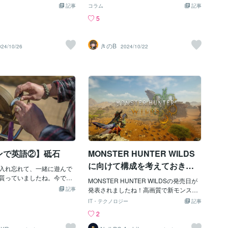
。モンハン酒場とは、いわ
ても、今から7年前（2017年）に発売さ
)という認識らしいです。 も
記事
コラム
記事
フェみたいなもので、世界
れたダブルクロスという古い作品しかま
触ると怒る、竜のあごの下
5
飾がしてある店内の中でオ
だプレイしてないです…！わたしはモン
生えた鱗」という考え方が
ードやドリンク、デザート
ハン自体プレイするのが初めてで、知識
いので、鱗の代わりにプレ
所です。さっそく！食べて
ゼロからのスタートでしたが…出てくる
かもしれませんね。 宝玉
きのB
024/10/26
2024/10/22
真〜！こんがり肉！🍖中身
モンスターが個性的な子が多くてかわい
す。Deviljho Gem（恐暴竜
になっていて、トマトソー
い！モンスターを倒すたびに好きな子が
vern Gem（竜玉）という
ドをつけて食べたらおいし
増えていきます💥オタクなのでグッズ収
います。 これは説明はいら
それからティガレックスの
集欲が出てきて毎日メルカリをポチポ
 まとめいかがでしたでしょ
みました。オレンジと水色
チ！イャンクックというモンスターがな
ハン好きだとこれらの単語は
チョコが乗っているのが雰
かなか倒せなくて、そこで最初は詰みま
に入りそうですね。 次回は
てすごくよかったですとい
した。その時描いたイラスト↓ジタバタ
やアイテムをテーマにしよ
の味が懐かしすぎてほっこ
走るところがかわいいイャンクックを倒
ます。
ザート！キリンのパフェ…大
した後は、雪山に生息するモンスターに
較するために左にウルクス
メロメロに…フルフルの独特のかわい
み置いてます 笑生クリーム
さ…！ウサギなモンスターのウルクスス
ムすぎる中にはアイスの他
はお気に入りすぎてメルカリでぬいぐる
ンで英語②】砥石
MONSTER HUNTER WILDS
イスが３つも入ってて冷た
みをポチり！かわいい！ふわふわ〜もっ
に向けて構成を考えておきま
一人では食べきれなかった
入れ忘れて、一緒に遊んで
と写真撮っていきたい📷それから！リオ
せんか？
行していた友だちに半分食
貰っていましたね。今では
レウスとリオレイア！夫婦のモンスター
MONSTER HUNTER WILDSの発売日が
がら完食しました🍨ちなみ
んて本当に便利になりまし
なんですが、生態がとても良い…緑がメ
記事
発表されましたね！高画質で新モンスタ
ランダムコースターは前日
この砥石ですが、英語表記で
ス、赤い方がオスです。ネットでこの子
ーを狩れるのは楽しみですが、要求スペ
IT・テクノロジー
記事
かりだった真っ黒なゴア・
tone となっています。 包丁研
達について調べていたら東京や大阪にあ
ックがかなり高いですよね…最低要件で
2
でしたお腹いっぱいになり
ので、最初 wet stone
るカプコンストアにこの子達のぬいぐる
もCPUは10世代i5や12世代i3、GPUはGT
て今度はカプコンストアに
なのかなと思いましたが、
みが売ってるらしく…！！欲しい！！の
X1660Superが必要で推奨スペックはCP