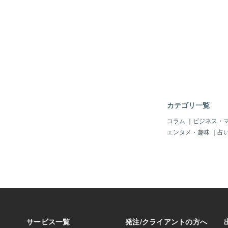
記されます。 ゲーム
g「長くする・延
ぶ便利なツールですね
カテゴリ一覧
コラム
｜
ビジネス・
エンタメ・趣味
｜
占