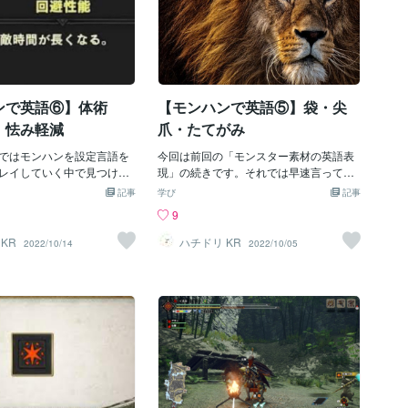
ンで英語⑥】体術
【モンハンで英語⑤】袋・尖
 怯み軽減
爪・たてがみ
ではモンハンを設定言語を
今回は前回の「モンスター素材の英語表
レイしていく中で見つけ
現」の続きです。それでは早速言ってみ
いな・勉強になるなと思う
ましょう！ 袋 sac 「鳴き袋」とかの袋
記事
学び
記事
しています。今回からはス
です。 これは Scream Sac という感じで
9
す。取り上げるのは、体
sac 「嚢(のう)」という、一見「？」な感
怯み軽減です。 体術 con
じですが、嚢(のう)とはつまり「袋」と
KR
ハチドリ KR
2022/10/14
2022/10/05
onstitution は難しい単語です
いう意味のようです。 ちなみに上位素材
意味としては「憲法」や
を表すときは素材の最後に + がつきま
」という意味があります。
す。 Pukei-Pukei Sac（毒妖鳥の喉
ける方は覚えておきたい単語
袋）、Pukei-Pukei Sac+（毒妖鳥の大喉
すが実は「体質・体格」とい
袋）という感じです。 尖爪 talon 爪の
みたいです。 なので「体
上位素材「尖爪」ですが、Vaal Hazak Ta
記に採用されたんですね。
lon（屍套龍の尖爪）のように talon とい
de window これは個人的に
う単語が使われています。 ただ下位素材
、このブログの初期に似た
のあるモンスターの尖爪は、Tzitzi-Ya-Ku
いたのをよく覚えていま
Claw（眩鳥の爪）、Tzitzi-Ya-Ku Claw+