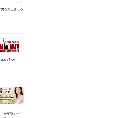
グ力を向上させる
.
acy Now！」
ッフが英語で一生