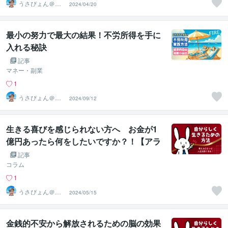
うさぴょん＠癒
2024/04/20
し系アラフィフ
心寄り添い人
最小の努力で最大の結果！不労所得を手に
入れる秘訣
記事
マネー・副業
1
うさぴょん＠癒
2024/09/12
し系アラフィフ
心寄り添い人
生きる喜びを感じられない方へ お金が1
億円あったら何をしたいですか？！【アラ
フィフ心理カウンセラー「うさぴょん」の
記事
ココナラ電話相談】
コラム
1
うさぴょん＠癒
2024/05/15
し系アラフィフ
心寄り添い人
金銭的不安から解放されるための脳の効果