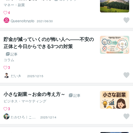
マネー・副業
4
Queenofcrypto
2021/06/30
貯金が減っていくのが怖い人へ——不安の
正体と今日からできる3つの対策
記事
コラム
3
だいき
2025/12/15
小さな副業～お金の考え方～
記事
ビジネス・マーケティング
3
たかひろ｜こも
2025/12/14
れび相談所