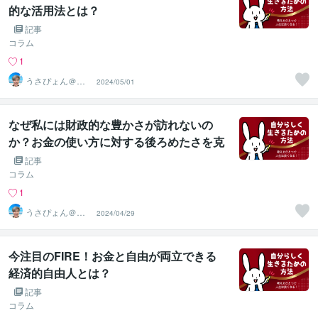
的な活用法とは？
記事
コラム
1
うさぴょん＠癒
2024/05/01
し系アラフィフ
心寄り添い人
なぜ私には財政的な豊かさが訪れないの
か？お金の使い方に対する後ろめたさを克
服し、ストレスを解消する方法とは？
記事
コラム
1
うさぴょん＠癒
2024/04/29
し系アラフィフ
心寄り添い人
今注目のFIRE！お金と自由が両立できる
経済的自由人とは？
記事
コラム