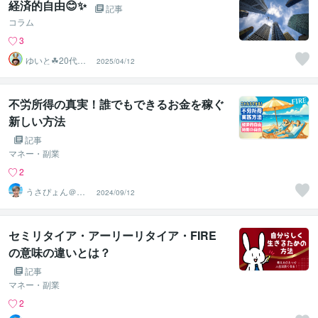
経済的自由😊✨
記事
コラム
3
ゆいと☘20代✨
2025/04/12
あなたの心の拠
り所✨☘️
不労所得の真実！誰でもできるお金を稼ぐ
新しい方法
記事
マネー・副業
2
うさぴょん＠癒
2024/09/12
し系アラフィフ
心寄り添い人
セミリタイア・アーリーリタイア・FIRE
の意味の違いとは？
記事
マネー・副業
2