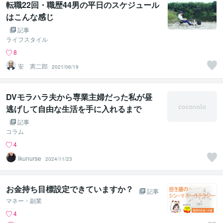
転職22回・職歴44男の平日のスケジュール
はこんな感じ
記事
ライフスタイル
8
安 憲二郎
2021/06/19
DVモラハラ夫から専業主婦だった私が昼
逃げして自由な生活を手に入れるまで
記事
コラム
4
ikunurse
2024/11/23
お金持ち目標設定できていますか？
記事
マネー・副業
4