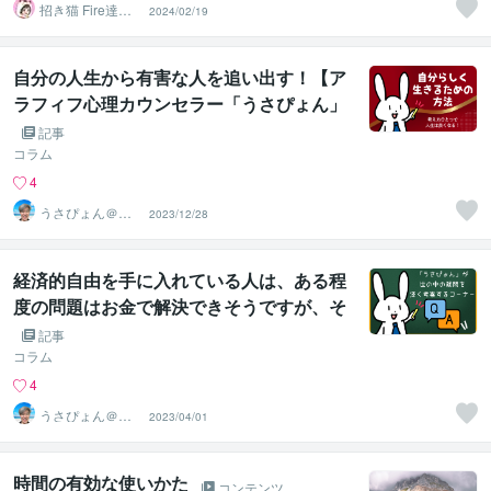
招き猫 Fire達成
2024/02/19
済み
自分の人生から有害な人を追い出す！【ア
ラフィフ心理カウンセラー「うさぴょん」
のココナラ電話相談】
記事
コラム
4
うさぴょん＠癒
2023/12/28
し系アラフィフ
心寄り添い人
経済的自由を手に入れている人は、ある程
度の問題はお金で解決できそうですが、そ
れでも悩みはあるものなの？
記事
コラム
4
うさぴょん＠癒
2023/04/01
し系アラフィフ
心寄り添い人
時間の有効な使いかた
コンテンツ