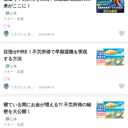
来がここに！
記事
マネー・副業
0
うさぴょん＠癒
2024/09/15
し系アラフィフ
心寄り添い人
目指せFIRE！不労所得で早期退職を実現
する方法
記事
マネー・副業
0
うさぴょん＠癒
2024/09/12
し系アラフィフ
心寄り添い人
寝ている間にお金が増える?! 不労所得の秘
密を大公開！
記事
マネー・副業