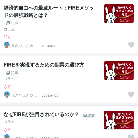
経済的自由への最速ルート：FIREメソッ
ドの最強戦略とは？
記事
コラム
0
うさぴょん＠癒
2024/04/30
し系アラフィフ
心寄り添い人
FIREを実現するための副業の選び方
記事
コラム
0
うさぴょん＠癒
2024/04/22
し系アラフィフ
心寄り添い人
なぜFIREが注目されているのか？
記事
コラム
0
うさぴょん＠癒