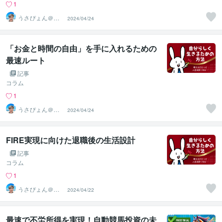
1
うさぴょん＠癒
2024/04/24
し系アラフィフ
心寄り添い人
「お金と時間の自由」を手に入れるための
最速ルート
記事
コラム
1
うさぴょん＠癒
2024/04/24
し系アラフィフ
心寄り添い人
FIRE実現に向けた退職後の生活設計
記事
コラム
1
うさぴょん＠癒
2024/04/22
し系アラフィフ
心寄り添い人
最速で不労所得を実現！自動競馬投資の未