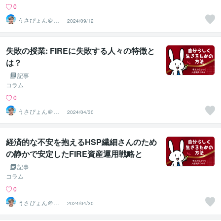
0
うさぴょん＠癒
2024/09/12
し系アラフィフ
心寄り添い人
失敗の授業: FIREに失敗する人々の特徴と
は？
記事
コラム
0
うさぴょん＠癒
2024/04/30
し系アラフィフ
心寄り添い人
経済的な不安を抱えるHSP繊細さんのため
の静かで安定したFIRE資産運用戦略と
は？
記事
コラム
0
うさぴょん＠癒
2024/04/30
し系アラフィフ
心寄り添い人