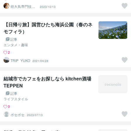
焼き鳥専門技術
2023/10/13
アドバイザー 前
田！誠二
【日帰り旅】国営ひたち海浜公園（春のネ
モフィラ）
記事
エンタメ・趣味
2
TRIP_YUKO
2021/04/28
結城市でカフェをお探しなら kitchen酒場
TEPPEN
記事
ライフスタイル
0
ボセボセ
2023/07/13