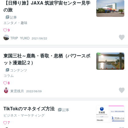
【日帰り旅】JAXA 筑波宇宙センター見学
の旅
記事
エンタメ・趣味
9
TRIP_YUKO
2021/06/22
東国三社～鹿島・香取・息栖（パワースポ
ット漫遊記２）
コンテンツ
コラム
8
東雲残月
2022/06/09
TikTokのマネタイズ方法
記事
ビジネス・マーケティング
7