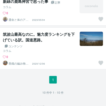
新緑の鹿島神宮で思った事
記事
コラム
0
運命と体のアド
2023/05/04
バイザー 晴田
真司
筑波山最高なのに。魅力度ランキングを下
げている訳。国道悪路。
コンテンツ
コラム
0
香織の編み物教
2020/12/06
室
1
10
件中
1 - 10
件