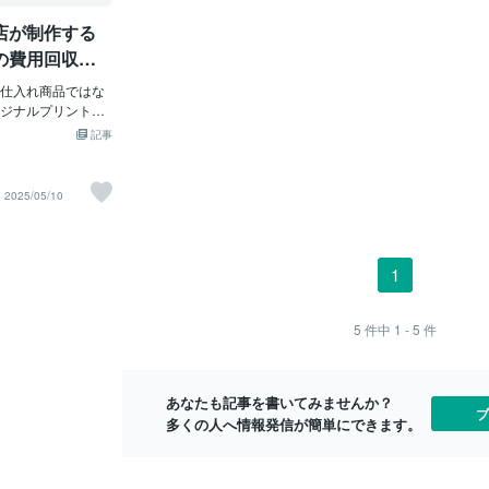
という事業をやっ
勝ってしまい
店が制作する
いていきます。小
言うと、しっ
けではないまず前
とが重要にな
の費用回収の
レクトショップが
記のような流
事業を選んだわけ
仕入れ商品ではな
で商品案内 ２
す。事業の立ち上
ジナルプリントグ
ルマガ登録に
方から教えていた
の高い商材を販売
ンディングぺ
記事
効果的なので小売
やストアが増えて
少しでも興味
り、それだけ小売
、その中でも ち
メルマガに登
ということです。
せている所とちゃ
の魅力を具体
2025/05/10
リットの1つ目は不
い所の2分化が起き
発信して購入
す。小売りの歴史
社が見てきて気づ
れです。業種
0年前から物々交換と
るテナントの特徴
行錯誤は必要
前1000年前には貨
頂きます。●弊社は
品でも高額商
1
ています。時代に
トウェア/グッズの
れを確立して
されるものは変わ
できない類のクオ
新しい世界が
う販売形態は不変
ウェアやアイテム
5
件中
1 - 5
件
、人が生活するた
ザイン相談の段階
や化粧品などの生
ンと施工用の２Dデ
あっても需要があ
制作~納品を本業と
あなたも記事を書いてみませんか？
っている
を上手く回せてい
ブ
多くの人へ情報発信が簡単にできます。
レードと価値を見
経営が本業のお店
やメニューを提供
ルやバッグの制作