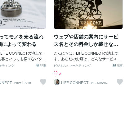
使ってモノを売る流れ
ウェブや店舗の案内にサービ
価によって変わる
ス名とその料金しか載せない
お店
IFE CONNECTの池上で
こんにちは。LIFE CONNECTの池上で
で集客といっても様々なパター
す。あなたのお店は、どんなサービスを
。今回は、低価格商品と高
提供していますか？どんな商品を販売し
ケティング
記事
ビジネス・マーケティング
記事
2つの視点から考えてみま
ていますか？どんなに自慢の商品やお得
5
品を売る場合は、１．SNS
なサービスを提供していても、それを伝
品案内２．ホームぺージや
えられないと意味がありません。伝える
ONNECT
LIFE CONNECT
2021/05/10
2021/05/07
ぺージで訴求３．購入や来
努力が必要です。・他のお店は提供して
的だし基本的な流れです。
いないもの・他のお店には真似できない
を売る場合はどうでしょう
サービス・他のお店より質が良いこれら
っては上記の流れでも良い
は、料金表だけで伝えられるものではあ
、「どんな特徴があるの
りません。「接客では伝えている」「お
額なのか」「購入したらど
客様に質問されたらきちんと答える」と
るのか」をある程度時間を
いう方もいらっしゃいますが、それ以前
りと説明しないと、見込み
にあなたのお店に興味をもってもらわな
が伝わらず「この店は高い
いと来店や購入につながりません。ホー
のを探そう」という心理が
ムぺージやECサイトも同様です。わかり