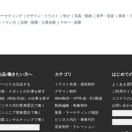
ません。その為、
トバッグが市場的
なのかという部分
マーケティング
｜
デザイン・イラスト
｜
学び
｜
写真・動画
｜
音声・音楽
｜
美容・
せていません。良
い
｜
マンガ
｜
法律・税務・士業全般
｜
マネー・副業
ようなプリントサ
でもある安いトー
ゴを印刷した物を
パターンです。個
00円で作れるトート
売っても、お客さんか
買いませんよ」と
になってしまいま
コットン100％で
門で作っているメ
ているのであれ
って購買理由に値
00円でも、納得でき