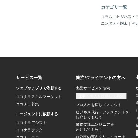
や販売は本業ではあり
カテゴリ一覧
自店舗が作ったプリン
にどの程度の価値の物
コラム
｜
ビジネス・
までの知識は持ち合わ
エンタメ・趣味
｜
占
くあるのが個人が使う
ービスで作れるどこに
トバッグに自店舗のロ
販売してしまっている
人がプリント屋で15
バッグを3800円で
らすれば「いやいや、
いう印象を与えるだけ
す。もし、それがＵＳ
トートバッグなどを専
ーカーのバッグを使っ
ば、それは購入者にと
するので4500円~65
る価格