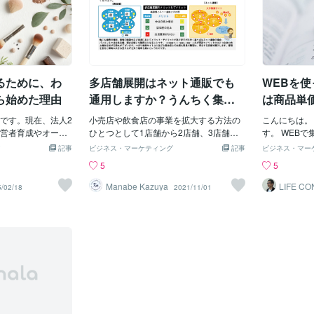
るために、わ
多店舗展開はネット通販でも
WEBを
ら始めた理由
通用しますか？うんちく集、
は商品単
近々公開予定
です。現在、法人2
小売店や飲食店の事業を拡大する方法の
こんにちは。 L
営者育成やオーガ
ひとつとして1店舗から2店舗、3店舗と
す。 WEB
ップの運営、宇宙
複数の店舗展開を行います。このことを
ンがあります
記事
ビジネス・マーケティング
記事
ビジネス・マー
(System Engin
多店舗展開と呼びネット通販においても
額商品という
5
5
)/フリーランス支援といっ
同様に行われています。しかし、多店舗
す。低価格商
す。今回は私が最
展開のメリット、デメリットは、実店舗
やブログで商
Manabe Kazuya
LIFE C
/02/18
2021/11/01
オーガニック・エ
とは違う点も多くあります。実店舗同様
ランディング
al style BIO S
の考え方でネット通販の多店舗展開を行
店これは一般
オソプラ）についてご紹
うと売上が伸びない。伸びるどころか減
では高額商品
売店(オーガニッ
少したという状況下におかれることがあ
か？商品によ
)なのか？「自分で
ります。このような状況の原因は、多店
と思いますが
いう方にお会いす
舗展開のメリット、デメリットの違いに
か」「なぜ高
小売店をやりたい
あると言ってよいかもしれません。それ
んな効果があ
少ないです。ま
らを検証しまとめた書を近日公開の予定
掛けてしっか
を選んだのです
でございます。取り急ぎの一報です。乞
客にその価値
もあります。そこ
うご期待。
しもっと安い