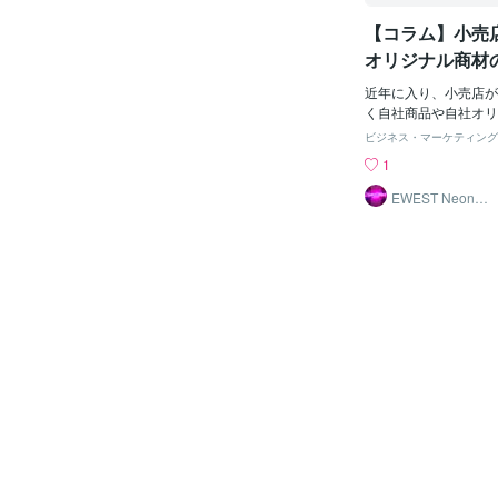
で、今回はなぜ小売店
【コラム】小売
ているのかについて書
売店がやりたかったわ
オリジナル商材
提として、小売店やセ
アレコレ
やりかったから、この
近年に入り、小売店が
ではないということで
く自社商品や自社オリ
げと経営を学んでいる
ッズなどを販売し粗利
ビジネス・マーケティング
だき、成果を出すのに
したいというテナント
1
店を選びました。つま
まいりました。しかし
店にはメリットがある
ゃんと上手く商材を回
EWEST Neonsig
nTokyo
小売店のメリット①メ
んと商材を回せていな
変であるということで
ています。ここでは弊
は古くは紀元前300
いた、上手く回せてい
いう形で始まり、紀元
を散文的に記載させて
幣による売買が始まっ
印刷業としてのプリン
よって販売形態や流通
制作と印刷業では制作
りますが、小売りとい
リティの高いアパレル
なのです。その中でも
の制作のサービスをデ
めに必須となる日用品
から行い ２Dデザイ
活用品はいつの時代で
ザインデータの作成実
り、生活用品を取り扱
しています。自社商材
るテナントの特徴①グ
ている例えばカフェの
では美味しいコーヒー
するのが本業でアパレ