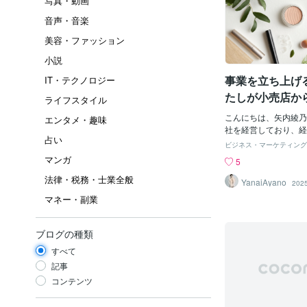
写真・動画
音声・音楽
美容・ファッション
小説
事業を立ち上げ
IT・テクノロジー
たしが小売店か
ライフスタイル
こんにちは、矢内綾乃
エンタメ・趣味
社を経営しており、経
占い
ニック・エシカルショ
ビジネス・マーケティング
サービス、人材紹介やSES
マンガ
5
eering Service
法律・税務・士業全般
た多角経営をしていま
YanaiAyano
2025
初に立ち上げた事業の
マネー・副業
シカルショップであるnatur
OPRA tokyo（ビ
介します。どうして小
ブログの種類
ク・エシカルショップ
すべて
もお店をやりたい」と
ることがありますが、
記事
という方に会うことは
コンテンツ
た、「どうして小売店
か？」と聞かれること