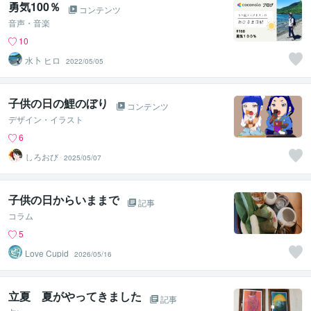
勇気100％
コンテンツ
音声・音楽
10
水卜 ヒロ
2022/05/05
子供の日の鯉のぼり
コンテンツ
デザイン・イラスト
6
しろおび
2025/05/07
子供の日からいままで
記事
コラム
5
Love Cupid
2026/05/16
立夏 夏がやってきました
記事