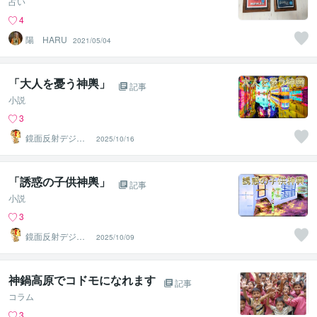
占い
4
陽 HARU
2021/05/04
「大人を憂う神輿」
記事
小説
3
鏡面反射デジタ
2025/10/16
ルアート製作所
（鈴木穣）
「誘惑の子供神輿」
記事
小説
3
鏡面反射デジタ
2025/10/09
ルアート製作所
（鈴木穣）
神鍋高原でコドモになれます
記事
コラム
3