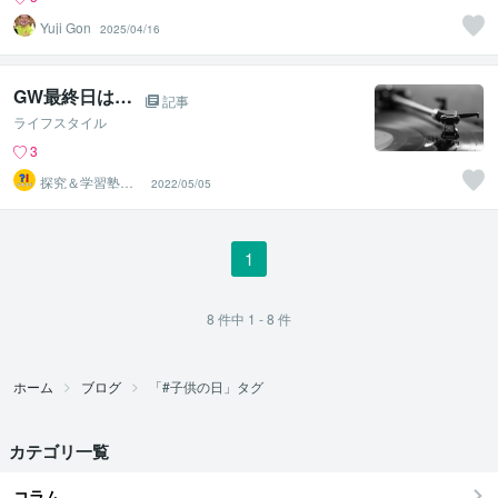
Yuji Gon
2025/04/16
GW最終日は…
記事
ライフスタイル
3
探究＆学習塾｜
2022/05/05
なぜラボ
1
8
件中
1 - 8
件
ホーム
ブログ
「#子供の日」タグ
カテゴリ一覧
コラム